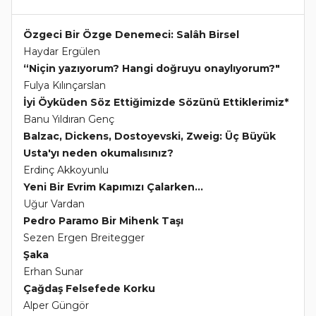
Özgeci Bir Özge Denemeci: Salâh Birsel
Haydar Ergülen
“Niçin yazıyorum? Hangi doğruyu onaylıyorum?"
Fulya Kılınçarslan
İyi Öyküden Söz Ettiğimizde Sözünü Ettiklerimiz*
Banu Yıldıran Genç
Balzac, Dickens, Dostoyevski, Zweig: Üç Büyük
Usta'yı neden okumalısınız?
Erdinç Akkoyunlu
Yeni Bir Evrim Kapımızı Çalarken...
Uğur Vardan
Pedro Paramo Bir Mihenk Taşı
Sezen Ergen Breitegger
Şaka
Erhan Sunar
Çağdaş Felsefede Korku
Alper Güngör