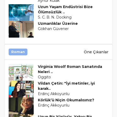
Aynur Kulak
Uzun Yaşam Endüstrisi Bize
Ölümsüzlük ..
S. C. B. N. Docking
Uzmanlıklar Üzerine
Gökhan Güvener
Öne Çıkanlar
Roman
Virginia Woolf Roman Sanatında
Neleri ..
Oggito
Vildan Çetin: "İyi metinler, iyi
karak..
Erdinç Akkoyunlu
Körlük’ü Niçin Okumalısınız?
Erdinç Akkoyunlu
Uzun Bir Yürüyüş, Yakıcı Bir