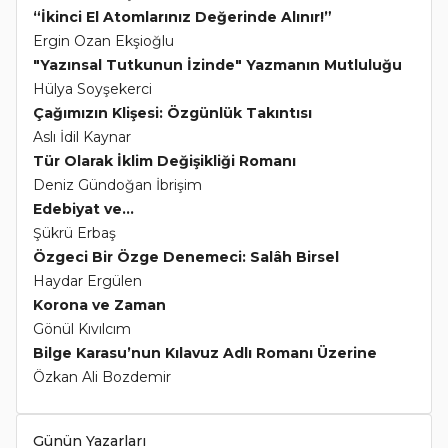
“İkinci El Atomlarınız Değerinde Alınır!”
Ergin Ozan Ekşioğlu
"Yazınsal Tutkunun İzinde" Yazmanın Mutluluğu
Hülya Soyşekerci
Çağımızın Klişesi: Özgünlük Takıntısı
Aslı İdil Kaynar
Tür Olarak İklim Değişikliği Romanı
Deniz Gündoğan İbrişim
Edebiyat ve...
Şükrü Erbaş
Özgeci Bir Özge Denemeci: Salâh Birsel
Haydar Ergülen
Korona ve Zaman
Gönül Kıvılcım
Bilge Karasu’nun Kılavuz Adlı Romanı Üzerine
Özkan Ali Bozdemir
Günün Yazarları