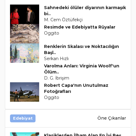
Sahnedeki ölüler diyarının karmaşık
bi..
M. Cem Öztüfekçi
Resimde ve Edebiyatta Rüyalar
Oggito
Renklerin Skalası ve Noktacılığın
Başl..
Serkan Hızlı
Varolma Anları: Virginia Woolf'un
Ölüm..
D. G. İbrişim
Robert Capa'nın Unutulmaz
Fotoğrafları
Oggito
Öne Çıkanlar
Edebiyat
Klasiklerden İlham Alan En İyi Beş