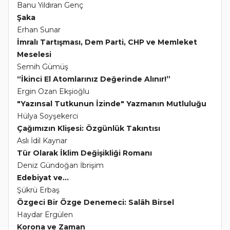
Banu Yıldıran Genç
Şaka
Erhan Sunar
İmralı Tartışması, Dem Parti, CHP ve Memleket
Meselesi
Semih Gümüş
“İkinci El Atomlarınız Değerinde Alınır!”
Ergin Ozan Ekşioğlu
"Yazınsal Tutkunun İzinde" Yazmanın Mutluluğu
Hülya Soyşekerci
Çağımızın Klişesi: Özgünlük Takıntısı
Aslı İdil Kaynar
Tür Olarak İklim Değişikliği Romanı
Deniz Gündoğan İbrişim
Edebiyat ve...
Şükrü Erbaş
Özgeci Bir Özge Denemeci: Salâh Birsel
Haydar Ergülen
Korona ve Zaman