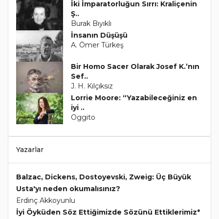
İki İmparatorluğun Sırrı: Kraliçenin
Ş..
Burak Bıyıklı
İnsanın Düşüşü
A. Ömer Türkeş
Bir Homo Sacer Olarak Josef K.’nın
Sef..
J. H. Kılçıksız
Lorrie Moore: “Yazabileceğiniz en
iyi ..
Oggito
Yazarlar
Balzac, Dickens, Dostoyevski, Zweig: Üç Büyük
Usta'yı neden okumalısınız?
Erdinç Akkoyunlu
İyi Öyküden Söz Ettiğimizde Sözünü Ettiklerimiz*