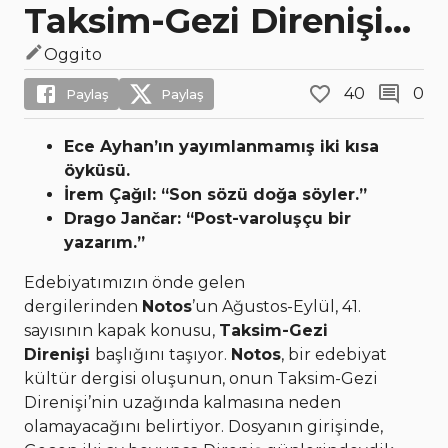
Taksim-Gezi Direnişi...
Oggito
40
0
Paylaş
Paylaş
Ece Ayhan’ın yayımlanmamış iki kısa
öyküsü.
İrem Çağıl: “Son sözü doğa söyler.”
Drago Jančar: “Post-varoluşçu bir
yazarım.”
Edebiyatımızın önde gelen
dergilerinden
Notos
’un Ağustos-Eylül, 41.
sayısının kapak konusu,
Taksim-Gezi
Direnişi
başlığını taşıyor.
Notos
, bir edebiyat
kültür dergisi oluşunun, onun Taksim-Gezi
Direnişi’nin uzağında kalmasına neden
olamayacağını belirtiyor. Dosyanın girişinde,