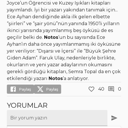
Joyce’un Öğrencisi ve Kuzey Işıkları kitapları
yayımlandı. İyi bir yazarı yakından tanımak için...
Ece Ayhan dendiğinde akla ilk gelen elbette
“şiirleri” ve “şair yönü”nün yanında 1950’li yılların
ikinci yarısında yayımlanmış beş öyküsü de es
geçilir belki de.
Notos
’un bu sayısında Ece
Ayhan’ın daha önce yayımlanmamış iki öyküsüne
yer veriliyor: “Dışarsı ve İçersi” ile “Büyük Şehre
Giden Adam”. Faruk Ulay, nedenleriyle birlikte,
okurların ve yeni yazar adaylarının okumasını
gerekli gördüğü kitapları, Semra Topal da en çok
etkilendiği yazarı
Notos
’a anlatıyor.
40
0
Paylaş
Paylaş
YORUMLAR
Bir yorum yazın