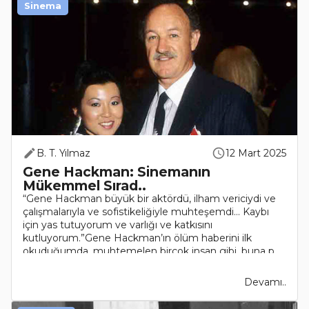
Sinema
B. T. Yılmaz
12 Mart 2025
Gene Hackman: Sinemanın
Mükemmel Sırad..
“Gene Hackman büyük bir aktördü, ilham vericiydi ve
çalışmalarıyla ve sofistikeliğiyle muhteşemdi… Kaybı
için yas tutuyorum ve varlığı ve katkısını
kutluyorum.”Gene Hackman’ın ölüm haberini ilk
okuduğumda, muhtemelen birçok insan gibi, buna p..
Devamı..