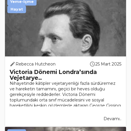
Yeme-İçme
Hayat
Rebecca Hutcheon
25 Mart 2025
Victoria Dönemi Londra’sında
Vejetarye..
Nihayetinde kâtipler vejetaryenliği fazla sürdüremez
ve hareketin tamamını, geçici bir heves olduğu
gerekçesiyle reddederler. Victoria Dönemi
toplumundaki orta sınıf mücadelesini ve sosyal
hareketliliği keskin gözlemlerle aktaran George Gissing
(1857-1903) ..
Devamı..