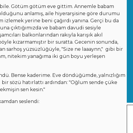
ı bile. Götüm götüm eve gittim. Annemle babam
olduğunu anlamış, aile hiyerarşisine göre durumu
 izlemek yerine beni çağırdı yanına. Gerçi bu da
onuna çıktığımızda ve babam davudi sesiyle
cıları balkonlarından rakıyla karışık akıl
böyle kızarmamıştır bir suratta. Gecenin sonunda,
an sarhoş yüzsüzlüğüyle, "Size ne laaaynn," gibi bir
mam, nitekim yanağıma iki gün boyu yerleşen
dü. Bense kaderime. Eve döndüğümde, yalnızlığım
i bir sözü hatırlattı ardından: "Oğlum sende çüke
ekmişin sen kesin."
rkamdan seslendi: