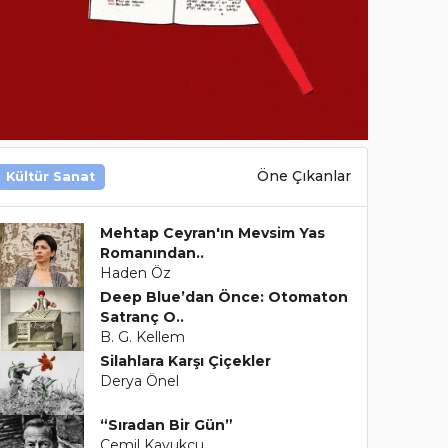
Öne Çıkanlar
Kültür Sanat
Mehtap Ceyran'ın Mevsim Yas
Romanından..
Haden Öz
Deep Blue’dan Önce: Otomaton
Satranç O..
B. G. Kellem
Silahlara Karşı Çiçekler
Derya Önel
“Sıradan Bir Gün”
Cemil Kavukçu