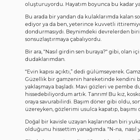
oluşturuyordu. Hayatım boyunca bu kadar ya
Bu arada bir yandan da kulaklarımda kalan so
ediyor ya da ben, yeterince kuvvetli ittiremi
dondurmasıydı. Beynimdeki devrelerden biri,
sonsuzlaştırmaya çabalıyordu.
Bir ara, "Nasıl girdin sen buraya?" gibi, olan
dudaklarımdan.
"Evin kapısı açıktı,” dedi gülümseyerek. Gam
Güzellik bir gamzenin hareketinde kendini b
yaklaşmaya başladı. Mavi gözleri ve pembe dud
hissedebiliyordum artık. Tanrım! Bu kız, kos
oraya savurabilirdi. Başım döner gibi oldu, 
üzereyken, gözlerimi usulca kapatıp, başımı 
Doğal bir kavisle uzayan kaşlarından biri yuka
olduğunu hissettim yanağımda. "N-na, nasıl 