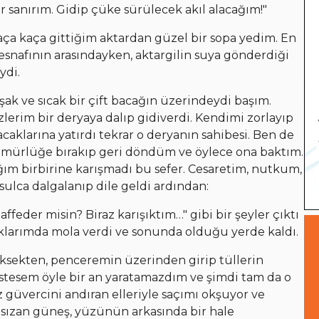
r sanırım. Gidip çüke sürülecek akıl alacağım!"
ça kaça gittiğim aktardan güzel bir sopa yedim. En
esnafının arasındayken, aktargilin suya gönderdiği
ydi.
k ve sıcak bir çift bacağın üzerindeydi başım.
zlerim bir deryaya dalıp gidiverdi. Kendimi zorlayıp
caklarına yatırdı tekrar o deryanın sahibesi. Ben de
kömürlüğe bırakıp geri döndüm ve öylece ona baktım.
ğım birbirine karışmadı bu sefer. Cesaretim, nutkum,
usulca dalgalanıp dile geldi ardından:
eder misin? Biraz karışıktım…" gibi bir şeyler çıktı
laklarımda mola verdi ve sonunda olduğu yerde kaldı.
ksekten, penceremin üzerinden girip tüllerin
 İstesem öyle bir an yaratamazdım ve şimdi tam da o
z güvercini andıran elleriyle saçımı okşuyor ve
sızan güneş, yüzünün arkasında bir hale