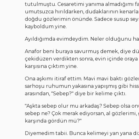
tutulmuştu. Cesaretimi yanıma almadığımı far
umutsuzca hırıldarken, dudaklarının kenarlar
doğdu gözlerimin önünde. Sadece susup seyre
kayboldum yine.
Ayıldığımda evimdeydim. Neler olduğunu ha
Anafor beni buraya savurmuş demek, diye 
çekidüzen verdikten sonra, evin içinde oraya
karşısına çıktım yine.
Ona aşkımı itiraf ettim. Mavi mavi baktı gözl
sarhoşu ruhumun yakasına yapışmış gibi hiss
arasından, "Sebep?" diye bir kelime çıktı.
"Aşkta sebep olur mu arkadaş? Sebep olsa on
sebep ne? Çok merak ediyorsan, al gözlerimi,
karşında gördün mü?"
Diyemedim tabii. Bunca kelimeyi yan yana di