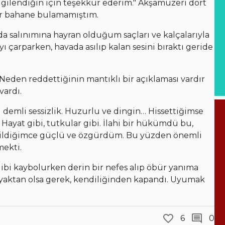
 İlgilendiğin için teşekkür ederim." Akşamüzeri dört
bir bahane bulamamıştım.
da salınımına hayran olduğum saçları ve kalçalarıyla
ı çarparken, havada asılıp kalan sesini bıraktı geride
"Neden reddettiğinin mantıklı bir açıklaması vardır
vardı.
u demli sessizlik. Huzurlu ve dingin… Hissettiğimse
 Hayat gibi, tutkular gibi. İlahi bir hükümdü bu,
bildiğimce güçlü ve özgürdüm. Bu yüzden önemli
mekti.
bi kaybolurken derin bir nefes alıp öbür yanıma
aktan olsa gerek, kendiliğinden kapandı. Uyumak
6
0