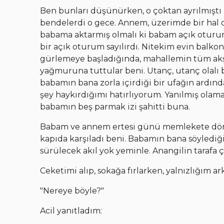
Ben bunları düşünürken, o çoktan ayrılmışt
bendelerdi o gece. Annem, üzerimde bir hal 
babama aktarmış olmalı ki babam açık oturum
bir açık oturum sayılırdı. Nitekim evin balk
gürlemeye başladığında, mahallemin tüm akşam
yağmuruna tuttular beni. Utanç, utanç olalı 
babamın bana zorla içirdiği bir ufağın ardınd
şey haykırdığımı hatırlıyorum. Yanılmış ola
babamın beş parmak izi şahitti buna.
Babam ve annem ertesi günü memlekete dön
kapıda karşıladı beni. Babamın bana söylediğ
sürülecek akıl yok yeminle. Anangilin tarafa ç
Ceketimi alıp, sokağa fırlarken, yalnızlığım a
"Nereye böyle?"
Acil yanıtladım: