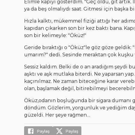
Elimle kapıyı gösterdim. "Geç oldu, git artık.
ya da beş olmalıydı saat. Gitmesi için başka 
Hızla kalktı, mükemmel fiziği attığı her adım
kapıdan çıkarken son bir kez baktı bana. Kapıy
son bir kelimeyle: "Öküz!"
Geride bıraktığı o "Öküz"le göz göze geldik: 
umarım?" dedi. Sesinde meraktan çok kuşku 
Sessiz kaldım. Belki de o an aradığım şeydi b
aşktı ve aşk mutlaka biterdi. Ne yaparsan yap.
kaçınılmaz. Ne zaman biteceğine karar vere
olan, başlamak değil, bitirebilmeyi becerebil
Öküz,odanın boşluğunda bir sigara dumanı gi
döndüm. Gözlerim, yorgunluk ve yediğim day
güzeldi. Her şeye rağmen…
Paylaş
Paylaş