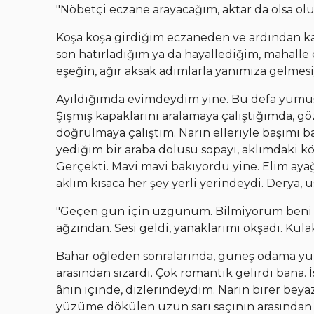
"Nöbetçi eczane arayacağım, aktar da olsa olu
Koşa koşa girdiğim eczaneden ve ardından ka
son hatırladığım ya da hayallediğim, mahalle 
eşeğin, ağır aksak adımlarla yanımıza gelmesi
Ayıldığımda evimdeydim yine. Bu defa yumuşa
Şişmiş kapaklarını aralamaya çalıştığımda, gö
doğrulmaya çalıştım. Narin elleriyle başımı ba
yediğim bir araba dolusu sopayı, aklımdaki 
Gerçekti. Mavi mavi bakıyordu yine. Elim aya
aklım kısaca her şey yerli yerindeydi. Derya, 
"Geçen gün için üzgünüm. Bilmiyorum beni aff
ağzından. Sesi geldi, yanaklarımı okşadı. Ku
Bahar öğleden sonralarında, güneş odama yü
arasından sızardı. Çok romantik gelirdi bana.
ânın içinde, dizlerindeydim. Narin birer beya
yüzüme dökülen uzun sarı saçının arasından 