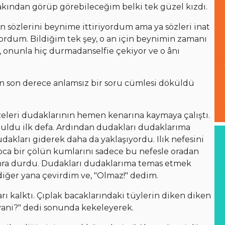
kından görüp görebileceğim belki tek güzel kızdı.
n sözlerini beynime ittiriyordum ama ya sözleri inat
yordum. Bildiğim tek şey, o an için beynimin zamanı
 onunla hiç durmadanselfie çekiyor ve o ânı
 için son derece anlamsız bir soru cümlesi döküldü
zeleri dudaklarının hemen kenarına kaymaya çalıştı.
uldu ilk defa. Ardından dudakları dudaklarıma
akları giderek daha da yaklaşıyordu. Ilık nefesini
koca bir çölün kumlarını sadece bu nefesle oradan
sonra durdu. Dudakları dudaklarıma temas etmek
diğer yana çevirdim ve, "Olmaz!" dedim.
rı kalktı. Çıplak bacaklarındaki tüylerin diken diken
yani?" dedi sonunda kekeleyerek.