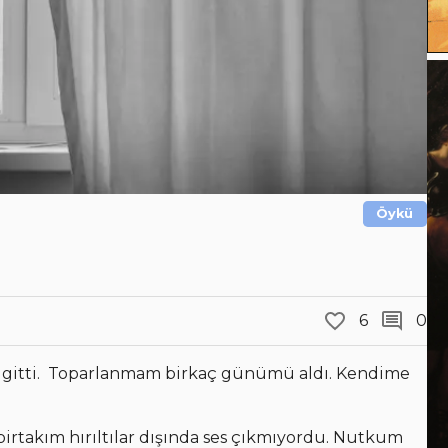
Öykü
6
0
a gitti. Toparlanmam birkaç günümü aldı. Kendime
rtakım hırıltılar dışında ses çıkmıyordu. Nutkum