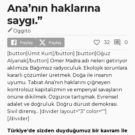
Ana’nın haklarına
saygı.”
Oggito
32
0
Paylaş
Paylaş
[button]Ümit Kurt[/button] [button]Oğuz
Alyanak[/button]
Ömer Madra adı neleri getiriyor
aklımıza: Bağımsız radyoculuk. Ekolojik sorunlara
kararlı çözümler üretmek. Doğa ile insanın
uyumu. Tabiat Ana’nın haklarını çiğneyen
kontrolsüz kapitalizmin ve emperyal savaşların
önüne dikilmek. Özgürce tartışmak. Evrensel
adalet ve doğruluk. Doğru dürüst demokrasi.
Sivil direniş...
[divider layout="3" color=""]
[/divider]
Türkiye’de sizden duyduğumuz bir kavram ile