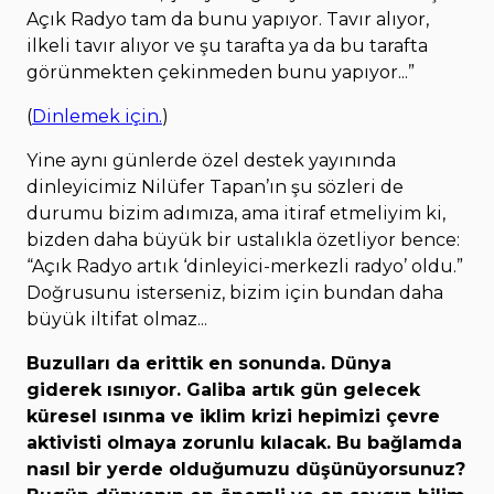
Açık Radyo tam da bunu yapıyor. Tavır alıyor,
ilkeli tavır alıyor ve şu tarafta ya da bu tarafta
görünmekten çekinmeden bunu yapıyor...”
(
Dinlemek için.
)
Yine aynı günlerde özel destek yayınında
dinleyicimiz Nilüfer Tapan’ın şu sözleri de
durumu bizim adımıza, ama itiraf etmeliyim ki,
bizden daha büyük bir ustalıkla özetliyor bence:
“Açık Radyo artık ‘dinleyici-merkezli radyo’ oldu.”
Doğrusunu isterseniz, bizim için bundan daha
büyük iltifat olmaz...
Buzulları da erittik en sonunda. Dünya
giderek ısınıyor. Galiba artık gün gelecek
küresel ısınma ve iklim krizi hepimizi çevre
aktivisti olmaya zorunlu kılacak. Bu bağlamda
nasıl bir yerde olduğumuzu düşünüyorsunuz?