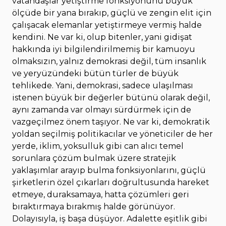
vatandaşlar yetiştirme fonksiyonunu büyük
ölçüde bir yana bırakıp, güçlü ve zengin elit için
çalışacak elemanlar yetiştirmeye vermiş halde
kendini. Ne var ki, olup bitenler, yani gidişat
hakkında iyi bilgilendirilmemiş bir kamuoyu
olmaksızın, yalnız demokrasi değil, tüm insanlık
ve yeryüzündeki bütün türler de büyük
tehlikede. Yani, demokrasi, sadece ulaşılması
istenen büyük bir değerler bütünü olarak değil,
aynı zamanda var olmayı sürdürmek için de
vazgeçilmez önem taşıyor. Ne var ki, demokratik
yoldan seçilmiş politikacılar ve yöneticiler de her
yerde, iklim, yoksulluk gibi can alıcı temel
sorunlara çözüm bulmak üzere stratejik
yaklaşımlar arayıp bulma fonksiyonlarını, güçlü
şirketlerin özel çıkarları doğrultusunda hareket
etmeye, duraksamaya, hatta çözümleri geri
bıraktırmaya bırakmış halde görünüyor.
Dolayısıyla, iş başa düşüyor. Adalette eşitlik gibi