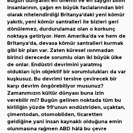
Bugün dünyanın en önemli ve en saygın bilim
insanlarının, çağın en büyük facialarından biri
olarak nitelendirdiği Britanya’daki yeni kömür
yakıtlı, yeni kömür santralleri ile bizleri geri
dönülemez, durdurulamaz olan o korkunç
noktaya getiriyor. Hem Amerika’da ve hem de
Britanya’da, devasa kömür santralleri kurmak
gibi bir plan var. Zaten küresel ısınmadan
birinci derecede sorumlu olan iki büyük ülke
de onlar. Endüstri devrimini yaratmış
oldukları için objektif bir sorumlulukları da var
kuşkusuz. Bu devrimi tersine çevirecek bir
karşı devrim öngörebiliyor musunuz?
Zamanımızın kültür dünyası buna izin
verebilir mi? Bugün gelinen noktada tüm bu
kirliliğin yüzde 99’unun endüstriden, uçaktan,
çimentodan, otomobilden, ticaretten
geldiğine yani insan kaynaklı olduğuna emin
olunmasına rağmen ABD hâlâ bu çevre