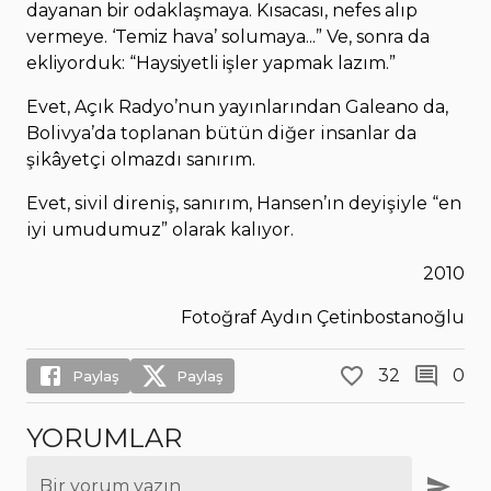
dayanan bir odaklaşmaya. Kısacası, nefes alıp
vermeye. ‘Temiz hava’ solumaya...” Ve, sonra da
ekliyorduk: “Haysiyetli işler yapmak lazım.”
Evet, Açık Radyo’nun yayınlarından Galeano da,
Bolivya’da toplanan bütün diğer insanlar da
şikâyetçi olmazdı sanırım.
Evet, sivil direniş, sanırım, Hansen’ın deyişiyle “en
iyi umudumuz” olarak kalıyor.
2010
Fotoğraf Aydın Çetinbostanoğlu
32
0
Paylaş
Paylaş
YORUMLAR
Bir yorum yazın