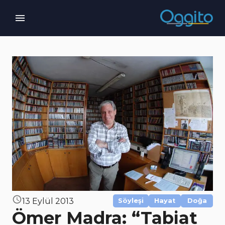
13 Eylül 2013
Söyleşi
Hayat
Doğa
Ömer Madra: “Tabiat