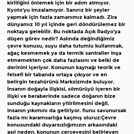
kirliliğini önlemek için bir adım atmıyor.
Kyoto’yu imzalamıyor. Sanırız bir şeyler
yapmak için fazla zamanımız kalmadı. Zira
dünyamız 10 yıl içinde geri döndürülemez bir
noktaya gelebilir. Bu noktada Açık Radyo’ya
düşen görev nedir? Aslında değindiğimiz
çevre konusu, suyu daha tutumlu kullanmak,
ağaç kesmemek ya da termik santraller inşa
etmemekten çok daha fazlasını ve belki de
derinini içeriyor. Konunun kaynağı teorik ve
felsefi bir tabanda ortaya çıkıyor ve en
belirgin tezahürünü Marksizmde buluyor.
İnsanın doğayla ilişkisi, sömürüyü içeren bir
ilişki ve beraberinde sadece doğanın bize
sunduğu kaynakların yitirilmesini değil,
insanın yıkımını da getiriyor. ﬁunu savunursak
fazla mı karamsarlığa kaçmış oluruz:
Çevre
konusundaki duyarsızlığımızın arkasındaki
asıl neden, konunun çerçevesini belirleyen