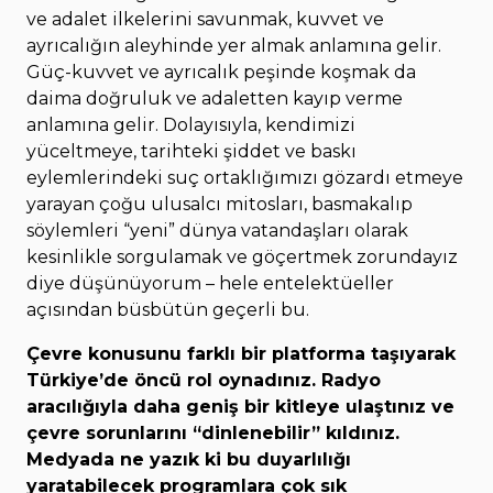
ve adalet ilkelerini savunmak, kuvvet ve
ayrıcalığın aleyhinde yer almak anlamına gelir.
Güç-kuvvet ve ayrıcalık peşinde koşmak da
daima doğruluk ve adaletten kayıp verme
anlamına gelir. Dolayısıyla, kendimizi
yüceltmeye, tarihteki şiddet ve baskı
eylemlerindeki suç ortaklığımızı gözardı etmeye
yarayan çoğu ulusalcı mitosları, basmakalıp
söylemleri “yeni” dünya vatandaşları olarak
kesinlikle sorgulamak ve göçertmek zorundayız
diye düşünüyorum – hele entelektüeller
açısından büsbütün geçerli bu.
Çevre konusunu farklı bir platforma taşıyarak
Türkiye’de öncü rol oynadınız. Radyo
aracılığıyla daha geniş bir kitleye ulaştınız ve
çevre sorunlarını “dinlenebilir” kıldınız.
Medyada ne yazık ki bu duyarlılığı
yaratabilecek programlara çok sık