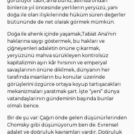
görülüyor tabii, ama bunu, aslında ondan
binlerce yıl öncesinde yerlilerin yeryüzü, yani
doğa ile olan ilişkilerinde hüküm süren değerler
bütününde de net olarak görmek mümkün.
Doğa ile ahenk içinde yaşamak,
Tabiat Ana’nın
haklarına saygı göstermek, bu hakları ve
çiğneyenleri adaletin önüne çıkarmak,
yeryüzünü mahva sürükleyen kontrolsüz
kapitalizmin aşırı kâr hırsının ve emperyal
savaşlarının önüne dikilmek, dünyanın her
tarafında insanların bu konular üzerinde
görüşlerini özgürce ortaya koyup tartışacakları
mekanizmaları yaratmak şart. İşte “yeni” dünya
vatandaşlarının gündeminin başında bunlar
olmalı bence.
Bir de şu var: Çağın önde gelen düşünürlerinden
Chomsky gibi düşünüyorum ben de. Evrensel
adalet ve doğruluk kavramları vardır. Doğruluk