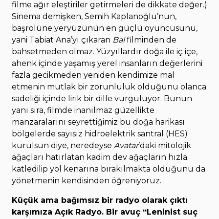
filme ağır eleştiriler getirmeleri de dikkate değer.)
Sinema demişken, Semih Kaplanoğlu’nun,
başrolüne yeryüzünün en güçlü oyuncusunu,
yani Tabiat Ana’yı çıkaran
Bal
filminden de
bahsetmeden olmaz. Yüzyıllardır doğa ile iç içe,
ahenk içinde yaşamış yerel insanların değerlerini
fazla gecikmeden yeniden kendimize mal
etmenin mutlak bir zorunluluk olduğunu olanca
sadeliği içinde lirik bir dille vurguluyor. Bunun
yanı sıra, filmde inanılmaz güzellikte
manzaralarını seyrettiğimiz bu doğa harikası
bölgelerde sayısız hidroelektrik santral (HES)
kurulsun diye, neredeyse
Avatar
’daki mitolojik
ağaçları hatırlatan kadim dev ağaçların hızla
katledilip yol kenarına bırakılmakta olduğunu da
yönetmenin kendisinden öğreniyoruz.
Küçük ama bağımsız bir radyo olarak çıktı
karşımıza Açık Radyo. Bir avuç “Leninist suç