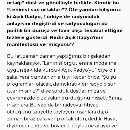
ortağı” dost ve gönüllüyle birlikte. Kimdir bu
“Leninist suç ortakları”? Öte yandan biliyoruz
ki Açık Radyo, Türkiye’de radyoculuk
anlayışını değiştirdi ve radyoculuğun da
politik bir duruşa ve tavır alışa tekabül ettiğini
bizlere gösterdi. Nedir Açık Radyo’nun
manifestosu ve ‘misyonu’?
Bu laf, zaman zaman yaptığımız bir şakadan
kaynaklanıyor. “Leninist örgütlenme modeline
uygun şekilde kurduk Açık Radyo’yu” diye bir
şaka. Yani bundan on altı yıl kadar önce, “Şu şu
programları olacak, demokratik bir radyo olsun
ister misiniz?” diye sorduk dostlarımıza ve
çevremizde bize yakın durduğunu hissettiğimiz
insanlara. Bu yapıda bir radyoya ihtiyaç
olduğunu safiyetle söyleyen insanlara da, o
zaman biraz para verip ortak olun, dedik. Hayır,
diyemedi çoğu ve böylece, böylesine acayip ve