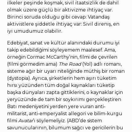
ilkeler peşinde koşmak, sivil itaatsizlik de dahil
olmak üzere güçlü bir aktivizme ihtiyaç var.
Birinci soruda olduğu gibi cevap: Vatandaş
aktivistlere şiddetle ihtiyaç var: Sivil direniş, en
iyi umudumuz olabilir.
Edebiyat, sanat ve kültür alanındaki durumu iyi
takip edebildiğimi söyleyemem maalesef. Ama,
örneğin Cormac McCarthy’nin, filmi de çevrilen
(filmi görmedim ama)
The Road
(Yol) adlı romanı,
sisteme ağır bir uyarı niteliğinde müthiş bir roman
(dystopia). Ayrıca, şirketlerin hem aşırı tüketim
hırsı yüzünden tüm doğal kaynakları tüketip
başka dünyaları zapta gittiklerini, o kaynaklar için
yeryüzünde de tam bir soykırımı gerçekleştiren
Batı medeniyetini yerden yere vuran anti-
militarist, anti-emperyalist allegori ve bilim-kurgu
filmi
Avatar
’ı söylemeliyiz. (ABD’de sistem
savunucularının, bilumum sağcı ve gericilerin bu