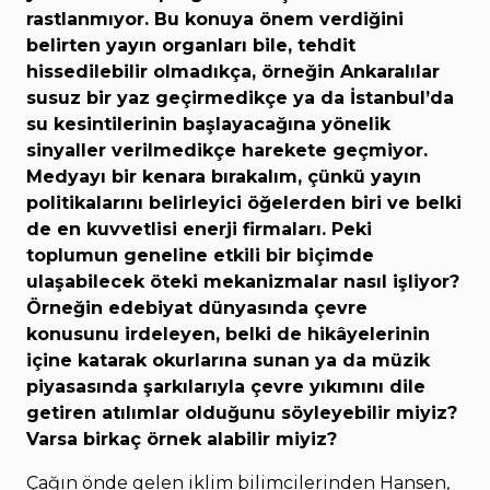
rastlanmıyor. Bu konuya önem verdiğini
belirten yayın organları bile, tehdit
hissedilebilir olmadıkça, örneğin Ankaralılar
susuz bir yaz geçirmedikçe ya da İstanbul’da
su kesintilerinin başlayacağına yönelik
sinyaller verilmedikçe harekete geçmiyor.
Medyayı bir kenara bırakalım, çünkü yayın
politikalarını belirleyici öğelerden biri ve belki
de en kuvvetlisi enerji firmaları. Peki
toplumun geneline etkili bir biçimde
ulaşabilecek öteki mekanizmalar nasıl işliyor?
Örneğin edebiyat dünyasında çevre
konusunu irdeleyen, belki de hikâyelerinin
içine katarak okurlarına sunan ya da müzik
piyasasında şarkılarıyla çevre yıkımını dile
getiren atılımlar olduğunu söyleyebilir miyiz?
Varsa birkaç örnek alabilir miyiz?
Çağın önde gelen iklim bilimcilerinden Hansen,