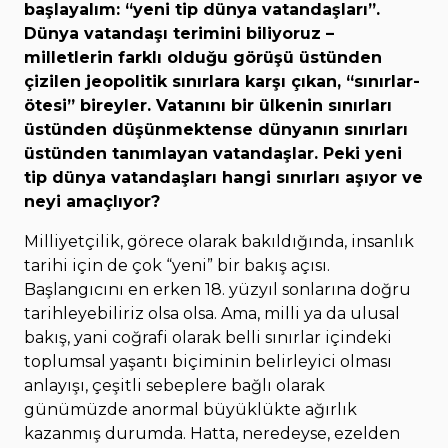
başlayalım: “yeni tip dünya vatandaşları”.
Dünya vatandaşı terimini biliyoruz –
milletlerin farklı olduğu görüşü üstünden
çizilen jeopolitik sınırlara karşı çıkan, “sınırlar-
ötesi” bireyler. Vatanını bir ülkenin sınırları
üstünden düşünmektense dünyanın sınırları
üstünden tanımlayan vatandaşlar. Peki yeni
tip dünya vatandaşları hangi sınırları aşıyor ve
neyi amaçlıyor?
Milliyetçilik, görece olarak bakıldığında, insanlık
tarihi için de çok “yeni” bir bakış açısı.
Başlangıcını en erken 18. yüzyıl sonlarına doğru
tarihleyebiliriz olsa olsa. Ama, milli ya da ulusal
bakış, yani coğrafi olarak belli sınırlar içindeki
toplumsal yaşantı biçiminin belirleyici olması
anlayışı, çeşitli sebeplere bağlı olarak
günümüzde anormal büyüklükte ağırlık
kazanmış durumda. Hatta, neredeyse, ezelden