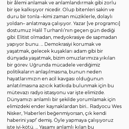
bir âlemi anlamak ve anlamlandırmak gibi zorlu
bir işe kalkışıyor nicedir. Olup bitenleri sakin ve
duru bir tonla –kimi zaman müziklerle, dolaylı
yoldan– anlatmaya çalışıyor. Yazar [ve programcı]
dostumuz Halil Turhanlı’nın geçen gün dediği
gibi: Elitist olmadan, medyokrasiye de sapmadan
yapıyor bunu. ... Demokrasiyi korumak ve
yaşatmak, gelecek kuşakları adam gibi bir
dünyada yaşatmak, bizim omuzlarımıza yıkılan
bir görev. Uğrunda mücadele verdiğimiz
politikaların anlaşılmasına, bunun neden
hayatlarımızın en acil kavgası olduğunun
anlatılmasına azıcık katkıda bulunmak için bu
mütevazı radyo istasyonu var işte elimizde.
Dünyamızı anlamlı bir şekilde yorumlamak için
elimizdeki ender kaynaklardan biri... Radyocu Wes
Nisker, ‘Haberleri beğenmiyorsan, çık kendi
haberini yap!’ demiş. Öyle yapmaya çalışıyoruz
işte iyi-kötü. ... Yaşamı anlamlı kılan bu