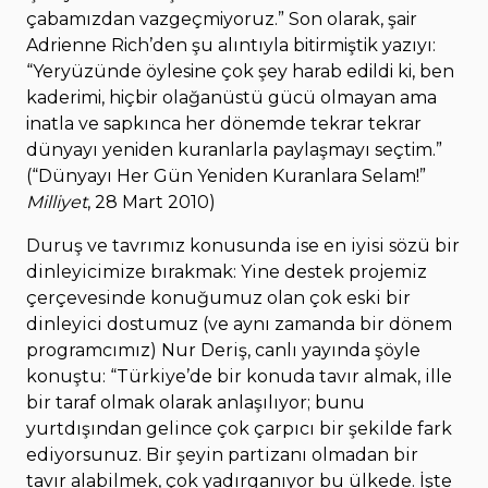
çabamızdan vazgeçmiyoruz.” Son olarak, şair
Adrienne Rich’den şu alıntıyla bitirmiştik yazıyı:
“Yeryüzünde öylesine çok şey harab edildi ki, ben
kaderimi, hiçbir olağanüstü gücü olmayan ama
inatla ve sapkınca her dönemde tekrar tekrar
dünyayı yeniden kuranlarla paylaşmayı seçtim.”
(“Dünyayı Her Gün Yeniden Kuranlara Selam!”
Milliyet
, 28 Mart 2010)
Duruş ve tavrımız konusunda ise en iyisi sözü bir
dinleyicimize bırakmak: Yine destek projemiz
çerçevesinde konuğumuz olan çok eski bir
dinleyici dostumuz (ve aynı zamanda bir dönem
programcımız) Nur Deriş, canlı yayında şöyle
konuştu: “Türkiye’de bir konuda tavır almak, ille
bir taraf olmak olarak anlaşılıyor; bunu
yurtdışından gelince çok çarpıcı bir şekilde fark
ediyorsunuz. Bir şeyin partizanı olmadan bir
tavır alabilmek, çok yadırganıyor bu ülkede. İşte