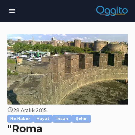
28 Aralık 2015
Ne Haber
Hayat
İnsan
Şehir
"Roma