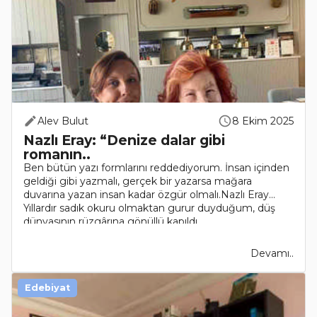
Alev Bulut
8 Ekim 2025
Nazlı Eray: “Denize dalar gibi
romanın..
Ben bütün yazı formlarını reddediyorum. İnsan içinden
geldiği gibi yazmalı, gerçek bir yazarsa mağara
duvarına yazan insan kadar özgür olmalı.Nazlı Eray...
Yıllardır sadık okuru olmaktan gurur duyduğum, düş
dünyasının rüzgârına gönüllü kapıldı..
Devamı..
Edebiyat