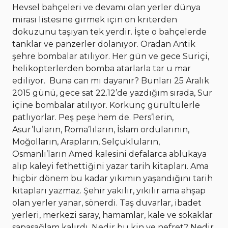
Hevsel bahçeleri ve devamı olan yerler dünya
mirası listesine girmek için on kriterden
dokuzunu taşıyan tek yerdir. İşte o bahçelerde
tanklar ve panzerler dolanıyor. Oradan Antik
şehre bombalar atılıyor. Her gün ve gece Suriçi,
helikopterlerden bomba atarlarla tar u mar
ediliyor. Buna can mı dayanır? Bunları 25 Aralık
2015 günü, gece sat 22.12’de yazdığım sırada, Sur
içine bombalar atılıyor. Korkunç gürültülerle
patlıyorlar. Peş peşe hem de. Pers’lerin,
Asur’luların, Roma’lıların, İslam ordularının,
Moğolların, Arapların, Selçukluların,
Osmanlı’ların Amed kalesini defalarca ablukaya
alıp kaleyi fethettiğini yazar tarih kitapları. Ama
hiçbir dönem bu kadar yıkımın yaşandığını tarih
kitapları yazmaz. Şehir yakılır, yıkılır ama ahşap
olan yerler yanar, sönerdi. Taş duvarlar, ibadet
yerleri, merkezi saray, hamamlar, kale ve sokaklar
sapasağlam kalırdı. Nedir bu kin ve nefret? Nedir