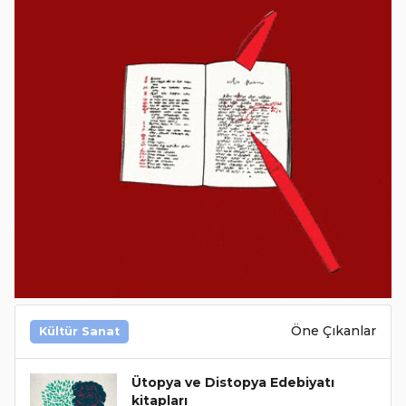
Öne Çıkanlar
Kültür Sanat
Ütopya ve Distopya Edebiyatı
kitapları