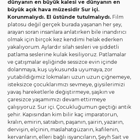
dünyanın en büyük kalesi ve dünyanın en
büyük açık hava müzesidir Sur içi.
Korunmalıydı. El üstünde tutulmalıydı.
Film
platosu değil gerçek burada yaşanan her şey,
arayan soran insanlara anlatırken bile inandırıcı
olmak için birçok kez kendimi helak ederken
yakalıyorum. Aylardır silah sesleri ve şiddetli
patlama seslerine kulak kesiliyoruz. Patlamalar
ve çatışmalar eşliğinde sessizce evin içinde
dolanmaya, kuş uykusunda uyumaya, zor
yutabildiğimiz lokmaları uzun uzun çiğnemeye,
isteksizce çocuklarımızı sevmeye, giysilerimizi
yavaş hareketlerle değiştirmeye, şaşkın ve
çaresizce yaşamımızı devam ettirmeye
çalışıyoruz. Sur içi. Çocukluğumun geçtiği antik
şehir. Kapısından kim bilir kaç imparatorun,
kralın, emirin, satrabın, paşanın, şairin, yazarın,
dervişin, elçinin, maslahatgüzarın, kafilenin,
kervanların, elleri bağlı isyancıların, Şeyh Sait ve