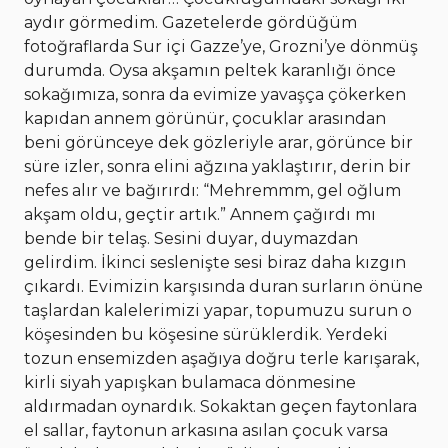
aydır görmedim. Gazetelerde gördüğüm
fotoğraflarda Sur içi Gazze’ye, Grozni’ye dönmüş
durumda. Oysa akşamın peltek karanlığı önce
sokağımıza, sonra da evimize yavaşça çökerken
kapıdan annem görünür, çocuklar arasından
beni görünceye dek gözleriyle arar, görünce bir
süre izler, sonra elini ağzına yaklaştırır, derin bir
nefes alır ve bağırırdı: “Mehremmm, gel oğlum
akşam oldu, geçtir artık.” Annem çağırdı mı
bende bir telaş. Sesini duyar, duymazdan
gelirdim. İkinci seslenişte sesi biraz daha kızgın
çıkardı. Evimizin karşısında duran surların önüne
taşlardan kalelerimizi yapar, topumuzu surun o
köşesinden bu köşesine sürüklerdik. Yerdeki
tozun ensemizden aşağıya doğru terle karışarak,
kirli siyah yapışkan bulamaca dönmesine
aldırmadan oynardık. Sokaktan geçen faytonlara
el sallar, faytonun arkasına asılan çocuk varsa