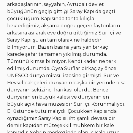
arkadaşlarının, seyyahın, Avrupalı devlet
büyüğünün geçip gittiği Saray Kapı’da geçti
çocukluğum. Kapısında tahta kılıçla
beklediğimiz, akşama doğru geçen faytonların
arkasına asılarak eve doğru gittiğimiz Sur içi ve
Saray Kapı şu an tam olarak ne haldedir
bilmiyorum. Bazen basına yansıyan birkaç
karede şehir tamamen yıkılmış durumda.
Tümünü kimse bilmiyor. Kendi kaderine terk
edilmiş durumda. Oysa Sur’lar birkaç ay önce
UNESCO dünya mirası listesine girmişti. Sur ve
Hevsel bahçeleri dünyanın başka bir yerinde olsa
dünyanın sekizinci harikası olurdu. Bence
dünyanın en büyük kalesi ve dünyanın en
büyük açık hava müzesidir Sur içi. Korunmalıydı.
El üstünde tutulmalıydı. Çocukken kapısında
oynadığımız Saray Kapısı, ihtişamlı devasa bir
demir kapıdan müteşekkil muhkem bir kale
kapısıdır. Şehrin merkezinde olan İç Kale uzun