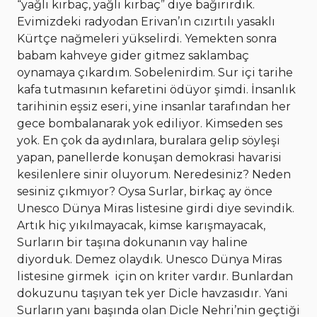
“yağlı kırbaç, yağlı kırbaç” diye bağırırdık.
Evimizdeki radyodan Erivan’ın cızırtılı yasaklı
Kürtçe nağmeleri yükselirdi. Yemekten sonra
babam kahveye gider gitmez saklambaç
oynamaya çıkardım. Sobelenirdim. Sur içi tarihe
kafa tutmasının kefaretini ödüyor şimdi. İnsanlık
tarihinin eşsiz eseri, yine insanlar tarafından her
gece bombalanarak yok ediliyor. Kimseden ses
yok. En çok da aydınlara, buralara gelip söyleşi
yapan, panellerde konuşan demokrasi havarisi
kesilenlere sinir oluyorum. Neredesiniz? Neden
sesiniz çıkmıyor? Oysa Surlar, birkaç ay önce
Unesco Dünya Miras listesine girdi diye sevindik.
Artık hiç yıkılmayacak, kimse karışmayacak,
Surların bir taşına dokunanın vay haline
diyorduk. Demez olaydık. Unesco Dünya Miras
listesine girmek için on kriter vardır. Bunlardan
dokuzunu taşıyan tek yer Dicle havzasıdır. Yani
Surların yanı başında olan Dicle Nehri’nin geçtiği