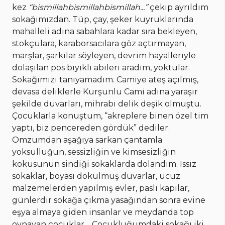
kez
“bismillahbismillahbismillah...”
çekip ayrıldım
sokağımızdan. Tüp, çay, şeker kuyruklarında
mahalleli adına sabahlara kadar sıra bekleyen,
stokçulara, karaborsacılara göz açtırmayan,
marşlar, şarkılar söyleyen, devrim hayalleriyle
dolaşılan pos bıyıklı abileri aradım, yoktular.
Sokağımızı tanıyamadım. Camiye ateş açılmış,
devasa deliklerle Kurşunlu Cami adına yaraşır
şekilde duvarları, mihrabı delik deşik olmuştu.
Çocuklarla konuştum, “akreplere binen özel tim
yaptı, biz pencereden gördük” dediler.
Omzumdan aşağıya sarkan çantamla
yoksulluğun, sessizliğin ve kimsesizliğin
kokusunun sindiği sokaklarda dolandım. Issız
sokaklar, boyası dökülmüş duvarlar, ucuz
malzemelerden yapılmış evler, paslı kapılar,
günlerdir sokağa çıkma yasağından sonra evine
eşya almaya giden insanlar ve meydanda top
oynayan çocuklar… Çocukluğumdaki sokağı iki