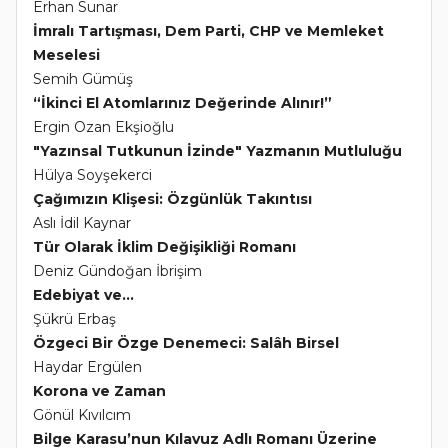
Erhan Sunar
İmralı Tartışması, Dem Parti, CHP ve Memleket
Meselesi
Semih Gümüş
“İkinci El Atomlarınız Değerinde Alınır!”
Ergin Ozan Ekşioğlu
"Yazınsal Tutkunun İzinde" Yazmanın Mutluluğu
Hülya Soyşekerci
Çağımızın Klişesi: Özgünlük Takıntısı
Aslı İdil Kaynar
Tür Olarak İklim Değişikliği Romanı
Deniz Gündoğan İbrişim
Edebiyat ve...
Şükrü Erbaş
Özgeci Bir Özge Denemeci: Salâh Birsel
Haydar Ergülen
Korona ve Zaman
Gönül Kıvılcım
Bilge Karasu’nun Kılavuz Adlı Romanı Üzerine