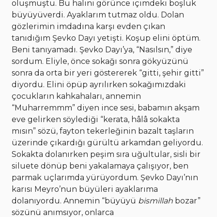
oluşmuştu. Bu halini görünce içimdeki boşluk
büyüyüverdi. Ayaklarım tutmaz oldu. Dolan
gözlerimin imdadına karşı evden çıkan
tanıdığım Şevko Dayı yetişti. Koşup elini öptüm.
Beni tanıyamadı. Şevko Dayı’ya, “Nasılsın,” diye
sordum. Eliyle, önce sokağı sonra gökyüzünü
sonra da orta bir yeri göstererek “gitti, şehir gitti”
diyordu. Elini öpüp ayrılırken sokağımızdaki
çocukların kahkahaları, annemin
“Muharremmm” diyen ince sesi, babamın akşam
eve gelirken söylediği “kerata, hâlâ sokakta
mısın” sözü, fayton tekerleğinin bazalt taşların
üzerinde çıkardığı gürültü arkamdan geliyordu.
Sokakta dolanırken peşim sıra uğultular, sisli bir
siluete dönüp beni yakalamaya çalışıyor, ben
parmak uçlarımda yürüyordum. Şevko Dayı’nın
karısı Meyro’nun büyüleri ayaklarıma
dolanıyordu. Annemin “büyüyü
bismillah
bozar”
sözünü anımsıyor, onlarca