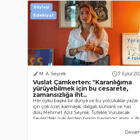
Söyleşi
Edebiyat
M. A. Seyrek
7 Eylül 20
Vuslat Çamkerten: "Karanlığıma
yürüyebilmek için bu cesarete,
zamansızlığa iht..
Her öykü başka bir dünya ve bu yolculuklar yazar
için çok özel, karmaşık, dalgalı, buhranlı ve haz
dolu.Mehmet Aziz Seyrek: Tüfekle Vurulacak
Şeyler’deki öykülerden birinin başlangıç anını, o ilk
ilhamı bizimle..
Devamı