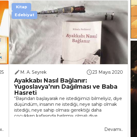
Kitap
Edebiyat
25
M. A. Seyrek
23 Mayıs 2020
Ayakkabı Nasıl Bağlanır:
Yugoslavya’nın Dağılması ve Baba
Hasreti
“Başından başlayarak ne istediğimizi bilmeliyiz, diye
düşündüm, insanın ne istediği, neye sahip olmak
istediği, neye sahip olması gerektiği daha
çocukken kafasında belirmiş olmalı diye
düşündüm.” – Bitik Adam, Thomas BernhardNikola
Pet..
..
Devamı..