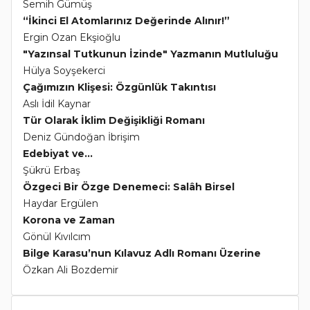
Semih Gümüş
“İkinci El Atomlarınız Değerinde Alınır!”
Ergin Ozan Ekşioğlu
"Yazınsal Tutkunun İzinde" Yazmanın Mutluluğu
Hülya Soyşekerci
Çağımızın Klişesi: Özgünlük Takıntısı
Aslı İdil Kaynar
Tür Olarak İklim Değişikliği Romanı
Deniz Gündoğan İbrişim
Edebiyat ve...
Şükrü Erbaş
Özgeci Bir Özge Denemeci: Salâh Birsel
Haydar Ergülen
Korona ve Zaman
Gönül Kıvılcım
Bilge Karasu’nun Kılavuz Adlı Romanı Üzerine
Özkan Ali Bozdemir