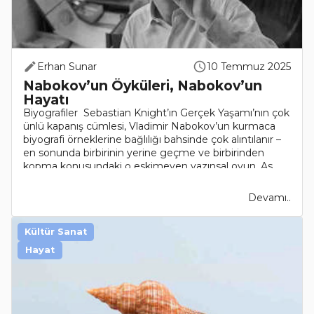
Erhan Sunar
10 Temmuz 2025
Nabokov’un Öyküleri, Nabokov’un
Hayatı
Biyografiler Sebastian Knight’ın Gerçek Yaşamı’nın çok
ünlü kapanış cümlesi, Vladimir Nabokov’un kurmaca
biyografi örneklerine bağlılığı bahsinde çok alıntılanır –
en sonunda birbirinin yerine geçme ve birbirinden
kopma konusundaki o eskimeyen yazınsal oyun. As..
Devamı..
Kültür Sanat
Hayat