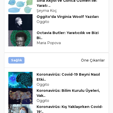
Sina Akyol ve Gonca Özmen ile:
Yaratı ..
Şeyma Koç
Oggito'da Virginia Woolf Yazıları
Oggito
Octavia Butler: Yaratıcılık ve Bizi
Bi..
Maria Popova
Öne Çıkanlar
Sağlık
Koronavirüs: Covid-19 Beyni Nasıl
Etki..
Oggito
Koronavirüs: Bilim Kurulu Üyeleri,
Vak..
Oggito
Koronavirüs: Kış Yaklaşırken Covid-
19'..