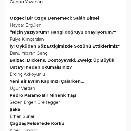
Günün Yazarları
Özgeci Bir Özge Denemeci: Salâh Birsel
Haydar Ergülen
“Niçin yazıyorum? Hangi doğruyu onaylıyorum?"
Fulya Kılınçarslan
İyi Öyküden Söz Ettiğimizde Sözünü Ettiklerimiz*
Banu Yıldıran Genç
Balzac, Dickens, Dostoyevski, Zweig: Üç Büyük
Usta'yı neden okumalısınız?
Erdinç Akkoyunlu
Yeni Bir Evrim Kapımızı Çalarken...
Uğur Vardan
Pedro Paramo Bir Mihenk Taşı
Sezen Ergen Breitegger
Şaka
Erhan Sunar
Çağdaş Felsefede Korku
Alper Güngör