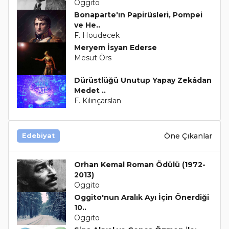
Oggito
Bonaparte'ın Papirüsleri, Pompei
ve He..
F. Houdecek
Meryem İsyan Ederse
Mesut Örs
Dürüstlüğü Unutup Yapay Zekâdan
Medet ..
F. Kılınçarslan
Öne Çıkanlar
Edebiyat
Orhan Kemal Roman Ödülü (1972-
2013)
Oggito
Oggito'nun Aralık Ayı İçin Önerdiği
10..
Oggito