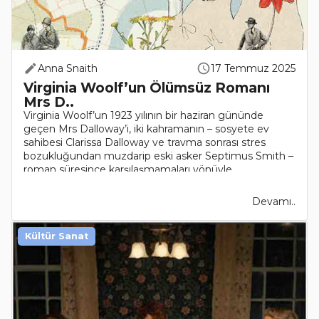
Anna Snaith
17 Temmuz 2025
Virginia Woolf’un Ölümsüz Romanı
Mrs D..
Virginia Woolf’un 1923 yılının bir haziran gününde
geçen Mrs Dalloway’i, iki kahramanın – sosyete ev
sahibesi Clarissa Dalloway ve travma sonrası stres
bozukluğundan muzdarip eski asker Septimus Smith –
roman süresince karşılaşmamaları yönüyle..
Devamı..
Kültür Sanat