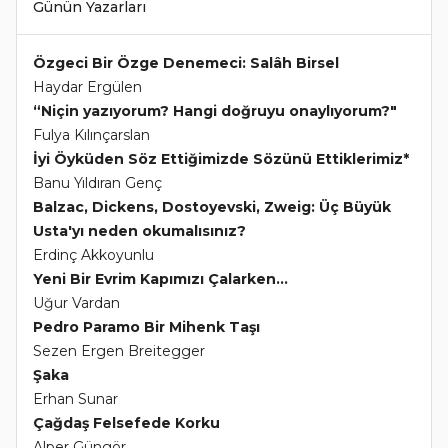
Günün Yazarları
Özgeci Bir Özge Denemeci: Salâh Birsel
Haydar Ergülen
“Niçin yazıyorum? Hangi doğruyu onaylıyorum?"
Fulya Kılınçarslan
İyi Öyküden Söz Ettiğimizde Sözünü Ettiklerimiz*
Banu Yıldıran Genç
Balzac, Dickens, Dostoyevski, Zweig: Üç Büyük
Usta'yı neden okumalısınız?
Erdinç Akkoyunlu
Yeni Bir Evrim Kapımızı Çalarken...
Uğur Vardan
Pedro Paramo Bir Mihenk Taşı
Sezen Ergen Breitegger
Şaka
Erhan Sunar
Çağdaş Felsefede Korku
Alper Güngör