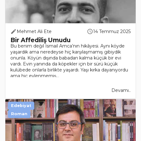
Mehmet Ali Ete
14 Temmuz 2025
Bir Affediliş Umudu
Bu benim değil İsmail Amca’nın hikâyesi. Aynı köyde
yaşardık ama neredeyse hiç karşılaşmamış gibiydik
onunla. Köyün dışında babadan kalma küçük bir evi
vardı. Evin yanında da köpekler için bir sürü küçük
kulübede onlarla birlikte yaşardı. Yaşı kırka dayanıyordu
ama hiç evlenmemiş...
Devamı..
Edebiyat
Roman