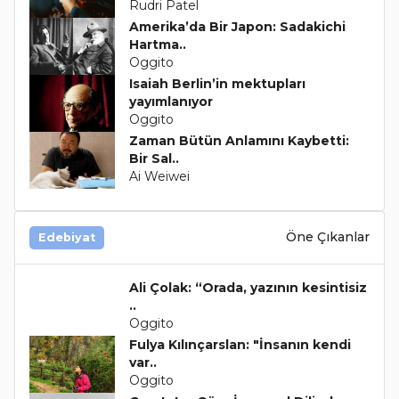
Rudri Patel
Amerika’da Bir Japon: Sadakichi
Hartma..
Oggito
Isaiah Berlin’in mektupları
yayımlanıyor
Oggito
Zaman Bütün Anlamını Kaybetti:
Bir Sal..
Ai Weiwei
Öne Çıkanlar
Edebiyat
Ali Çolak: “Orada, yazının kesintisiz
..
Oggito
Fulya Kılınçarslan: "İnsanın kendi
var..
Oggito