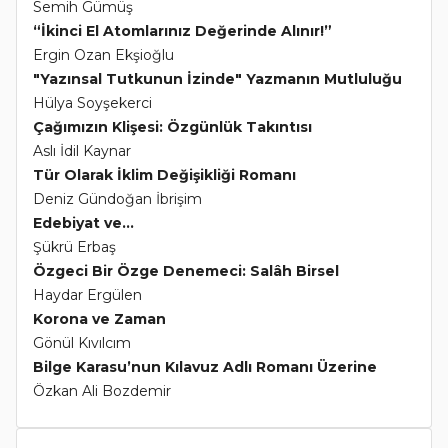
Semih Gümüş
“İkinci El Atomlarınız Değerinde Alınır!”
Ergin Ozan Ekşioğlu
"Yazınsal Tutkunun İzinde" Yazmanın Mutluluğu
Hülya Soyşekerci
Çağımızın Klişesi: Özgünlük Takıntısı
Aslı İdil Kaynar
Tür Olarak İklim Değişikliği Romanı
Deniz Gündoğan İbrişim
Edebiyat ve...
Şükrü Erbaş
Özgeci Bir Özge Denemeci: Salâh Birsel
Haydar Ergülen
Korona ve Zaman
Gönül Kıvılcım
Bilge Karasu’nun Kılavuz Adlı Romanı Üzerine
Özkan Ali Bozdemir