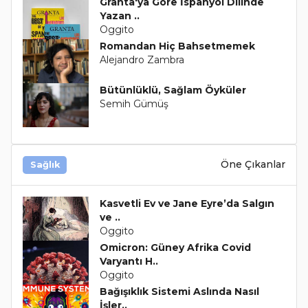
Granta'ya Göre İspanyol Dilinde
Yazan ..
Oggito
Romandan Hiç Bahsetmemek
Alejandro Zambra
Bütünlüklü, Sağlam Öyküler
Semih Gümüş
Öne Çıkanlar
Sağlık
Kasvetli Ev ve Jane Eyre’da Salgın
ve ..
Oggito
Omicron: Güney Afrika Covid
Varyantı H..
Oggito
Bağışıklık Sistemi Aslında Nasıl
İşler..