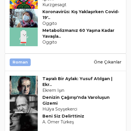
Kurzgesagt
Koronavirüs: Kış Yaklaşırken Covid-
19'..
Oggito
Metabolizmanız 60 Yaşına Kadar
Yavaşla..
Oggito
Öne Çıkanlar
Roman
Taşralı Bir Aylak: Yusuf Atılgan |
Ekr..
Ekrem Işın
Denizin Çağırışı'nda Varoluşun
Gizemi
Hülya Soyşekerci
Beni Siz Delirttiniz
A. Ömer Türkeş