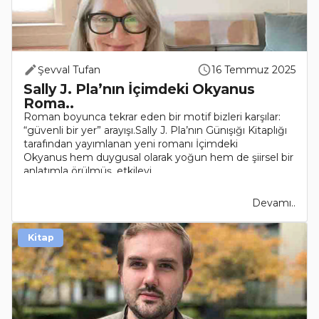
Şevval Tufan
16 Temmuz 2025
Sally J. Pla’nın İçimdeki Okyanus
Roma..
Roman boyunca tekrar eden bir motif bizleri karşılar:
“güvenli bir yer” arayışı.Sally J. Pla’nın Günışığı Kitaplığı
tarafından yayımlanan yeni romanı İçimdeki
Okyanus hem duygusal olarak yoğun hem de şiirsel bir
anlatımla örülmüş, etkileyi..
Devamı..
Kitap