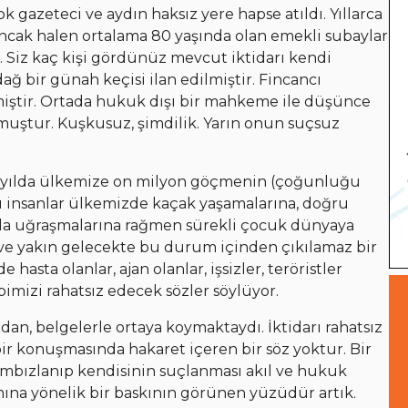
ok gazeteci ve aydın haksız yere hapse atıldı. Yıllarca
. Ancak halen ortalama 80 yaşında olan emekli subaylar
. Siz kaç kişi gördünüz mevcut iktidarı kendi
ağ bir günah keçisi ilan edilmiştir. Fincancı
ilmiştir. Ortada hukuk dışı bir mahkeme ile düşünce
muştur. Kuşkusuz, şimdilik. Yarın onun suçsuz
 8 yılda ülkemize on milyon göçmenin (çoğunluğu
Bu insanlar ülkemizde kaçak yaşamalarına, doğru
arla uğraşmalarına rağmen sürekli çocuk dünyaya
 ve yakın gelecekte bu durum içinden çıkılamaz bir
 hasta olanlar, ajan olanlar, işsizler, teröristler
pimizi rahatsız edecek sözler söylüyor.
n, belgelerle ortaya koymaktaydı. İktidarı rahatsız
bir konuşmasında hakaret içeren bir söz yoktur. Bir
bızlanıp kendisinin suçlanması akıl ve hukuk
ına yönelik bir baskının görünen yüzüdür artık.