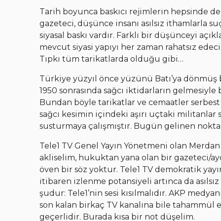
Tarih boyunca baskıcı rejimlerin hepsinde de
gazeteci, düşünce insanı asılsız ithamlarla s
siyasal baskı vardır. Farklı bir düşünceyi açı
mevcut siyasi yapıyı her zaman rahatsız edeci
Tıpkı tüm tarikatlarda olduğu gibi…
Türkiye yüzyıl önce yüzünü Batı’ya dönmüş bir
1950 sonrasında sağcı iktidarların gelmesiyle 
Bundan böyle tarikatlar ve cemaatler serbest 
sağcı kesimin içindeki aşırı uçtaki militanlar 
susturmaya çalışmıştır. Bugün gelinen nokta
Tele1 TV Genel Yayın Yönetmeni olan Merda
akliselim, hukuktan yana olan bir gazeteci/a
öven bir söz yoktur. Tele1 TV demokratik yayı
itibaren izlenme potansiyeli artınca da asılsız
şudur: Tele1’nin sesi kısılmalıdır. AKP med
son kalan birkaç TV kanalına bile tahammül
geçerlidir. Burada kısa bir not düşelim.