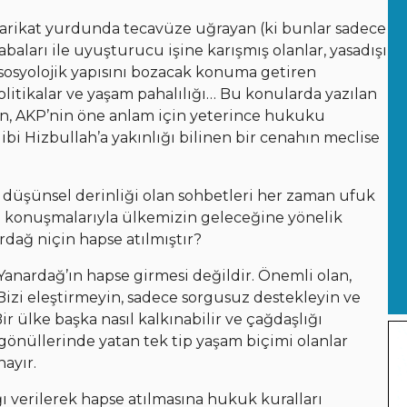
 tarikat yurdunda tecavüze uğrayan (ki bunlar sadece
baları ile uyuşturucu işine karışmış olanlar, yasadışı
in sosyolojik yapısını bozacak konuma getiren
olitikalar ve yaşam pahalılığı… Bu konularda yazılan
en, AKP’nin öne anlam için yeterince hukuku
i Hizbullah’a yakınlığı bilinen bir cenahın meclise
 düşünsel derinliği olan sohbetleri her zaman ufuk
 ve konuşmalarıyla ülkemizin geleceğine yönelik
dağ niçin hapse atılmıştır?
 Yanardağ’ın hapse girmesi değildir. Önemli olan,
izi eleştirmeyin, sadece sorgusuz destekleyin ve
r ülke başka nasıl kalkınabilir ve çağdaşlığı
 gönüllerinde yatan tek tip yaşam biçimi olanlar
hayır.
 verilerek hapse atılmasına hukuk kuralları