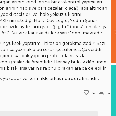
ganlarının kendilerine bir otokontrol yapmaları
larının hapis ve para cezaları olacağı aba altından
deki (tacizleri ve ihale yolsuzluklarını
AKP’nin istediği Hulki Cevizoğlu, Nedim Şener,
i sözde aydınların yaptığı gibi “dönek” olmaları ya
özü, “ya kırk katır ya da kırk satır” denilmektedir…
 yüksek yaptırımlı itirazları gerekmektedir. Bazı
aç tümce yazmakla bu sorun çözülemez. Çok ciddi
çinde kalarak yapılan protestolar/itirazlar
arı konuşmalar da önemlidir. Her şey hukuk dâhilinde
 bırakılırsa yarın sıra onu bırakanlara da gelebilir…
yüzüdür ve kesinlikle arkasında durulmalıdır.
0
0