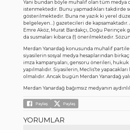
Yani bundan böyle muhalif olan tüm medya or
istenmektedir. Bunu yapmadıkları takdirde son
gösterilmektedir. Buna ne yazık ki yerel düzey
belgeleyen…) gazetecileri de kapsamaktadır. 
Emre Aköz, Murat Bardakçı, Doğu Perinçek gib
da susmaları kibarca (!) önerilmektedir. Sözün 
Merdan Yanardağ konusunda muhalif partilerin
siyasilerin sosyal medya hesaplarından birk
imza kampanyaları, gensoru önerileri, hukuk i
yapılmalıdır. Siyasilerin, Meclis’te yapacakl
olmalıdır. Ancak bugün Merdan Yanardağ yalnız
Merdan Yanardağ bağımsız medyanın aydınlık 
Paylaş
Paylaş
YORUMLAR