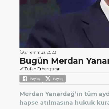
2 Temmuz 2023
Bugün Merdan Yanar
Tufan Erbarıştıran
Paylaş
Paylaş
Merdan Yanardağ’ın tüm aydı
hapse atılmasına hukuk kurall