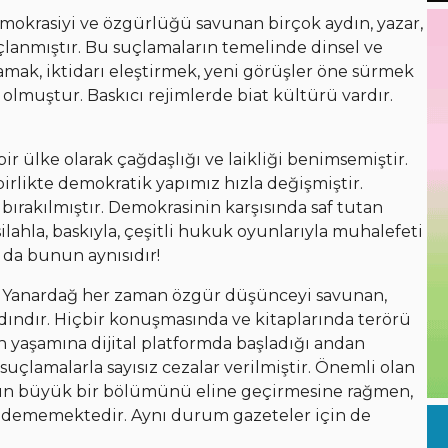
mokrasiyi ve özgürlüğü savunan birçok aydın, yazar,
uçlanmıştır. Bu suçlamaların temelinde dinsel ve
klamak, iktidarı eleştirmek, yeni görüşler öne sürmek
 olmuştur. Baskıcı rejimlerde biat kültürü vardır.
 ülke olarak çağdaşlığı ve laikliği benimsemiştir.
birlikte demokratik yapımız hızla değişmiştir.
bırakılmıştır. Demokrasinin karşısında saf tutan
silahla, baskıyla, çeşitli hukuk oyunlarıyla muhalefeti
 da bunun aynısıdır!
n Yanardağ her zaman özgür düşünceyi savunan,
ydındır. Hiçbir konuşmasında ve kitaplarında terörü
n yaşamına dijital platformda başladığı andan
 suçlamalarla sayısız cezalar verilmiştir. Önemli olan
yanın büyük bir bölümünü eline geçirmesine rağmen,
 edememektedir. Aynı durum gazeteler için de