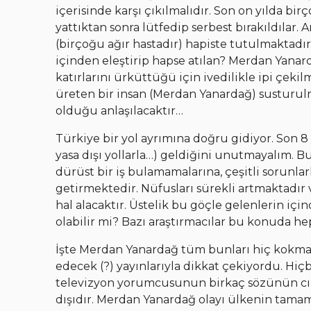
içerisinde karşı çıkılmalıdır. Son on yılda birç
yattıktan sonra lütfedip serbest bırakıldılar
(birçoğu ağır hastadır) hapiste tutulmaktadır
içinden eleştirip hapse atılan? Merdan Yanard
katırlarını ürküttüğü için ivedilikle ipi çek
üreten bir insan (Merdan Yanardağ) susturul
olduğu anlaşılacaktır…
Türkiye bir yol ayrımına doğru gidiyor. Son
yasa dışı yollarla…) geldiğini unutmayalım. 
dürüst bir iş bulamamalarına, çeşitli sorunl
getirmektedir. Nüfusları sürekli artmaktadır
hal alacaktır. Üstelik bu göçle gelenlerin içinde
olabilir mi? Bazı araştırmacılar bu konuda he
İşte Merdan Yanardağ tüm bunları hiç kokmada
edecek (?) yayınlarıyla dikkat çekiyordu. Hiç
televizyon yorumcusunun birkaç sözünün cım
dışıdır. Merdan Yanardağ olayı ülkenin tamam