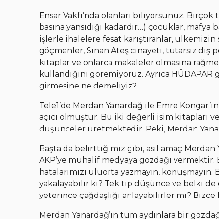
Ensar Vakfı’nda olanları biliyorsunuz. Birçok
basına yansıdığı kadardır…) çocuklar, mafya ba
işlerle ihalelere fesat karıştıranlar, ülkemiz
göçmenler, Sinan Ateş cinayeti, tutarsız dış p
kitaplar ve onlarca makaleler olmasına rağm
kullandığını göremiyoruz. Ayrıca HÜDAPAR gib
girmesine ne demeliyiz?
Tele1’de Merdan Yanardağ ile Emre Kongar’ın
açıcı olmuştur. Bu iki değerli isim kitapları
düşünceler üretmektedir. Peki, Merdan Yanar
Başta da belirttiğimiz gibi, asıl amaç Merdan
AKP’ye muhalif medyaya gözdağı vermektir. B
hatalarımızı uluorta yazmayın, konuşmayın. Bi
yakalayabilir ki? Tek tip düşünce ve belki de
yeterince çağdaşlığı anlayabilirler mi? Bizce 
Merdan Yanardağ’ın tüm aydınlara bir gözdağı