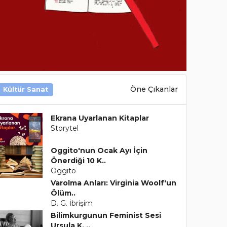
Öne Çıkanlar
Kültür Sanat
Ekrana Uyarlanan Kitaplar
Storytel
Oggito'nun Ocak Ayı İçin
Önerdiği 10 K..
Oggito
Varolma Anları: Virginia Woolf'un
Ölüm..
D. G. İbrişim
Bilimkurgunun Feminist Sesi
Ursula K. ..