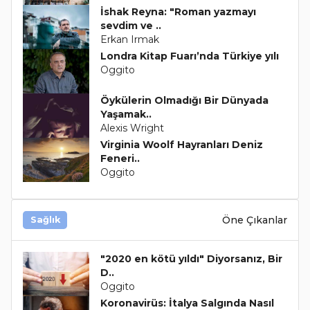
İshak Reyna: "Roman yazmayı
sevdim ve ..
Erkan Irmak
Londra Kitap Fuarı’nda Türkiye yılı
Oggito
Öykülerin Olmadığı Bir Dünyada
Yaşamak..
Alexis Wright
Virginia Woolf Hayranları Deniz
Feneri..
Oggito
Öne Çıkanlar
Sağlık
"2020 en kötü yıldı" Diyorsanız, Bir
D..
Oggito
Koronavirüs: İtalya Salgında Nasıl