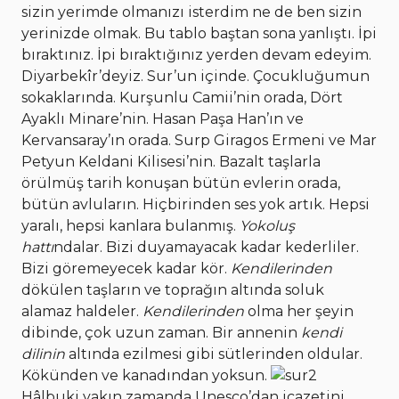
sizin yerimde olmanızı isterdim ne de ben sizin
yerinizde olmak. Bu tablo baştan sona yanlıştı. İpi
bıraktınız. İpi bıraktığınız yerden devam edeyim.
Diyarbekîr’deyiz. Sur’un içinde. Çocukluğumun
sokaklarında. Kurşunlu Camii’nin orada, Dört
Ayaklı Minare’nin. Hasan Paşa Han’ın ve
Kervansaray’ın orada. Surp Giragos Ermeni ve Mar
Petyun Keldani Kilisesi’nin. Bazalt taşlarla
örülmüş tarih konuşan bütün evlerin orada,
bütün avluların. Hiçbirinden ses yok artık. Hepsi
yaralı, hepsi kanlara bulanmış.
Yokoluş
hattı
ndalar. Bizi duyamayacak kadar kederliler.
Bizi göremeyecek kadar kör.
Kendilerinden
dökülen taşların ve toprağın altında soluk
alamaz haldeler.
Kendilerinden
olma her şeyin
dibinde, çok uzun zaman. Bir annenin
kendi
dilinin
altında ezilmesi gibi sütlerinden oldular.
Kökünden ve kanadından yoksun.
Hâlbuki yakın zamanda Unesco’dan icazetini