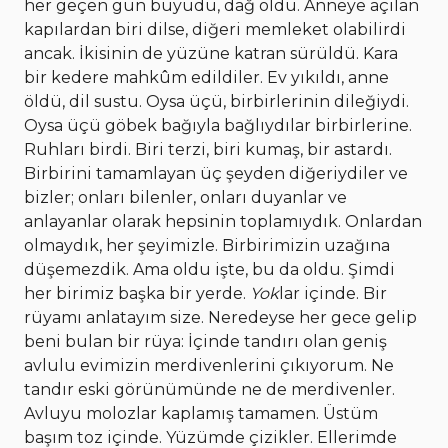
her geçen gün büyüdü, dağ oldu. Anneye açılan
kapılardan biri dilse, diğeri memleket olabilirdi
ancak. İkisinin de yüzüne katran sürüldü. Kara
bir kedere mahkûm edildiler. Ev yıkıldı, anne
öldü, dil sustu. Oysa üçü, birbirlerinin dileğiydi.
Oysa üçü göbek bağıyla bağlıydılar birbirlerine.
Ruhları birdi. Biri terzi, biri kumaş, bir astardı.
Birbirini tamamlayan üç şeyden diğeriydiler ve
bizler; onları bilenler, onları duyanlar ve
anlayanlar olarak hepsinin toplamıydık. Onlardan
olmaydık, her şeyimizle. Birbirimizin uzağına
düşemezdik. Ama oldu işte, bu da oldu. Şimdi
her birimiz başka bir yerde.
Yok
lar içinde. Bir
rüyamı anlatayım size. Neredeyse her gece gelip
beni bulan bir rüya: İçinde tandırı olan geniş
avlulu evimizin merdivenlerini çıkıyorum. Ne
tandır eski görünümünde ne de merdivenler.
Avluyu molozlar kaplamış tamamen. Üstüm
başım toz içinde. Yüzümde çizikler. Ellerimde