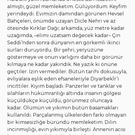
almıştı, güzel memleketim. Gülüyordum. Keyfim
yerindeydi. Evimizin damından görünen Hevsel
Bahçeleri, önümde uzayan Dicle Nehri ve az
ötesinde Kırklar Dağı; arkamda, yüz metre kadar
uzağımda, –elimi uzatsam değecek kadar– Çin
Seddi’nden sonra dünyanın en görkemli ikinci
surları duruyordu. Bir şehri, yeryüzüne
göstermeye ve onun varlığını daha bir görünür
kılmaya ne kadar yakındık. Ne yazık ki önüne
geçtiler. İzin vermediler. Bütün tarihi dokusuyla,
evliyalara eşlik eden efsaneleriyle Diyarbekîr’i
incittiler. Kıyım başladı. Panzerler ve tanklar ve
silahların hükümranlığı altında insanın gölgesi
küçüldükçe küçüldü, görünmez oluncaya
kadar. Ölümün ve yıkımın bütün basamakları
kullanıldı. Parçalanmış ülkelerden farkı olmayan
bir kimsesizliğe büründü memleketim. Dilin
incinmişliği, evin yıkımıyla birleşti. Annenin acısı