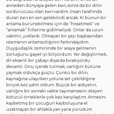
anneden dünyaya gelen
ben
, sonra da bir dilin
sürdürücüsü olan
ben
vardım. İnsan tarafımda
duran
ben
en son gelebilirdi ancak. Ki bunun bir
anlama bürünebilmesi için de “hissetmek” ve
“anlamak” fiillerine gidilmeliydi. Onlar da uzun
vakittir,
yok
lardı. Olmayan bir şeyi başkasından
istemenin anlamsızlığının farkındaydım.
Duygudaşlık zemininde bir araya gelmenin
zorluğunu gayet iyi biliyordum. Yer değiştirmek,
dil eksenli bir çabayı dışarda bırakıyordu
devamlı. Onu içerde tutmak, varlığını bütüne
yaymak oldukça güçtü. Çünkü bir dilin,
kaynağına ulaşırken yoluna set çekildiğine
birçok kez şahit oldum. Büyük bir aidiyetin,
varlığını bir sonraki vakte taşımamasını isteyen
kötücül örneklerle çok kez karşılaştım. Annesini
kaybetmiş bir çocuğun kayboluşuna el
uzatmayan bir ahlakla yan yana yürüdüm