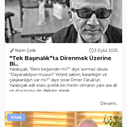
Narin Çelik
3 Eylül 2025
“Tek Başınalık”ta Direnmek Üzerine
Bi..
Yarabıçak, “Beni beğendin mi?” diye sormaz okura.
“Dayanabiliyor musun? Yeterli sabrın, kararlılığın ve
çalışkanlığın var mı?” diye sorar.Ömer Faruk’un
Yarabıçak adlı eseri, politik bir metin olmanın yanı sıra dil
ve düşünceyi de dikkate alarak..
Devamı..
Kitap