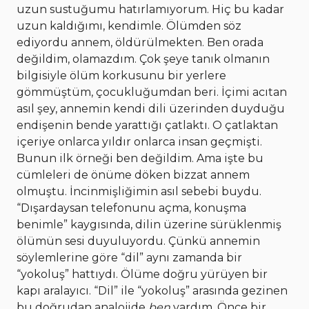
uzun sustuğumu hatırlamıyorum. Hiç bu kadar
uzun kaldığımı, kendimle. Ölümden söz
ediyordu annem, öldürülmekten. Ben orada
değildim, olamazdım. Çok şeye tanık olmanın
bilgisiyle ölüm korkusunu bir yerlere
gömmüştüm, çocukluğumdan beri. İçimi acıtan
asıl şey, annemin kendi dili üzerinden duyduğu
endişenin bende yarattığı çatlaktı. O çatlaktan
içeriye onlarca yıldır onlarca insan geçmişti.
Bunun ilk örneği ben değildim. Ama işte bu
cümleleri de önüme döken bizzat annem
olmuştu. İncinmişliğimin asıl sebebi buydu.
“Dışardaysan telefonunu açma, konuşma
benimle” kaygısında, dilin üzerine sürüklenmiş
ölümün sesi duyuluyordu. Çünkü annemin
söylemlerine göre “dil” aynı zamanda bir
“yokoluş” hattıydı. Ölüme doğru yürüyen bir
kapı aralayıcı. “Dil” ile “yokoluş” arasında gezinen
bu doğrudan analojide
ben
vardım. Önce bir