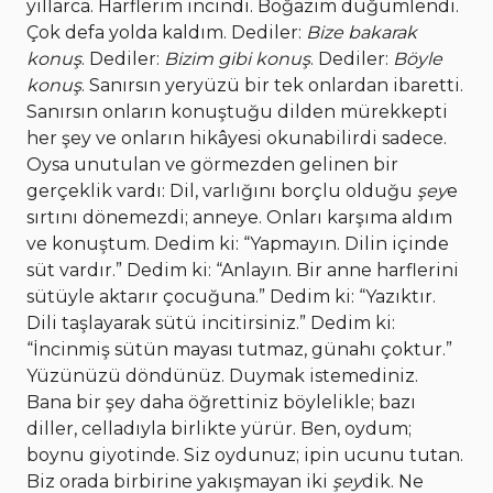
yıllarca. Harflerim incindi. Boğazım düğümlendi.
Çok defa yolda kaldım. Dediler:
Bize bakarak
konuş
. Dediler:
Bizim gibi konuş
. Dediler:
Böyle
konuş
. Sanırsın yeryüzü bir tek onlardan ibaretti.
Sanırsın onların konuştuğu dilden mürekkepti
her şey ve onların hikâyesi okunabilirdi sadece.
Oysa unutulan ve görmezden gelinen bir
gerçeklik vardı: Dil, varlığını borçlu olduğu
şey
e
sırtını dönemezdi; anneye. Onları karşıma aldım
ve konuştum. Dedim ki: “Yapmayın. Dilin içinde
süt vardır.” Dedim ki: “Anlayın. Bir anne harflerini
sütüyle aktarır çocuğuna.” Dedim ki: “Yazıktır.
Dili taşlayarak sütü incitirsiniz.” Dedim ki:
“İncinmiş sütün mayası tutmaz, günahı çoktur.”
Yüzünüzü döndünüz. Duymak istemediniz.
Bana bir şey daha öğrettiniz böylelikle; bazı
diller, celladıyla birlikte yürür. Ben, oydum;
boynu giyotinde. Siz oydunuz; ipin ucunu tutan.
Biz orada birbirine yakışmayan iki
şey
dik. Ne