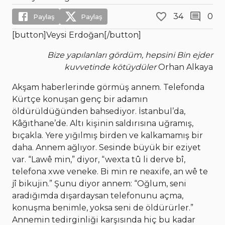
34
0
Paylaş
Paylaş
[button]Veysi Erdoğan[/button]
Bize yapılanları gördüm, hepsini
Bin ejder
kuvvetinde kötüydüler
Orhan Alkaya
Akşam haberlerinde görmüş annem. Telefonda
Kürtçe konuşan genç bir adamın
öldürüldüğünden bahsediyor. İstanbul’da,
Kâğıthane’de. Altı kişinin saldırısına uğramış,
bıçakla. Yere yığılmış birden ve kalkamamış bir
daha. Annem ağlıyor. Sesinde büyük bir eziyet
var. “Lawê min,” diyor, “wexta tû li derve bî,
telefona xwe veneke. Bi min re neaxife, an wê te
jî bikujin.” Şunu diyor annem: “Oğlum, seni
aradığımda dışardaysan telefonunu açma,
konuşma benimle, yoksa seni de öldürürler.”
Annemin tedirginliği karşısında hiç bu kadar