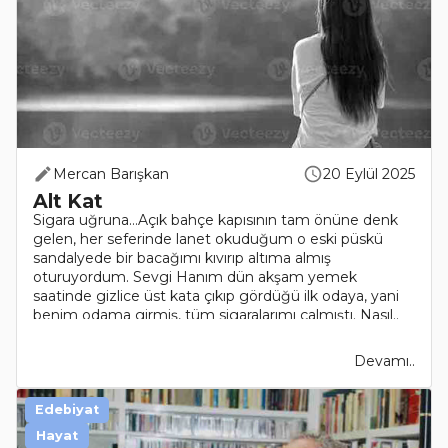
Mercan Barışkan
20 Eylül 2025
Alt Kat
Sigara uğruna…Açık bahçe kapısının tam önüne denk
gelen, her seferinde lanet okuduğum o eski püskü
sandalyede bir bacağımı kıvırıp altıma almış
oturuyordum. Sevgi Hanım dün akşam yemek
saatinde gizlice üst kata çıkıp gördüğü ilk odaya, yani
benim odama girmiş, tüm sigaralarımı çalmıştı. Nasıl..
Devamı..
Edebiyat
Hayat