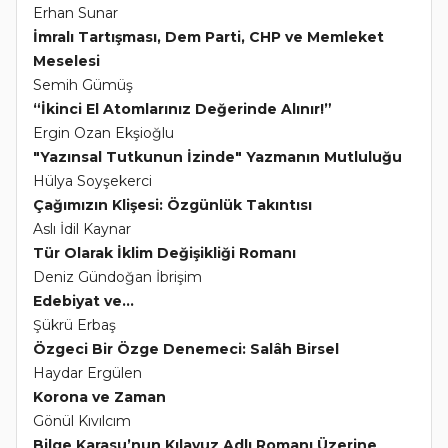
Erhan Sunar
İmralı Tartışması, Dem Parti, CHP ve Memleket
Meselesi
Semih Gümüş
“İkinci El Atomlarınız Değerinde Alınır!”
Ergin Ozan Ekşioğlu
"Yazınsal Tutkunun İzinde" Yazmanın Mutluluğu
Hülya Soyşekerci
Çağımızın Klişesi: Özgünlük Takıntısı
Aslı İdil Kaynar
Tür Olarak İklim Değişikliği Romanı
Deniz Gündoğan İbrişim
Edebiyat ve...
Şükrü Erbaş
Özgeci Bir Özge Denemeci: Salâh Birsel
Haydar Ergülen
Korona ve Zaman
Gönül Kıvılcım
Bilge Karasu’nun Kılavuz Adlı Romanı Üzerine