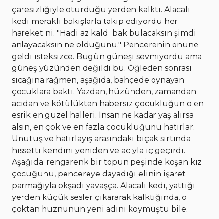
çaresizliğiyle oturduğu yerden kalktı. Alacalı
kedi meraklı bakışlarla takip ediyordu her
hareketini. "Hadi az kaldı bak bulacaksın şimdi,
anlayacaksın ne olduğunu." Pencerenin önüne
geldi isteksizce. Bugün güneşi sevmiyordu ama
güneş yüzünden değildi bu. Öğleden sonrası
sıcağına rağmen, aşağıda, bahçede oynayan
çocuklara baktı. Yazdan, hüzünden, zamandan,
acıdan ve kötülükten habersiz çocukluğun o en
esrik en güzel halleri. İnsan ne kadar yaş alırsa
alsın, en çok ve en fazla çocukluğunu hatırlar.
Unutuş ve hatırlayış arasındaki bıçak sırtında
hissetti kendini yeniden ve acıyla iç geçirdi.
Aşağıda, rengarenk bir topun peşinde koşan kız
çocuğunu, pencereye dayadığı elinin işaret
parmağıyla okşadı yavaşça. Alacalı kedi, yattığı
yerden küçük sesler çıkararak kalktığında, o
çoktan hüznünün yeni adını koymuştu bile.