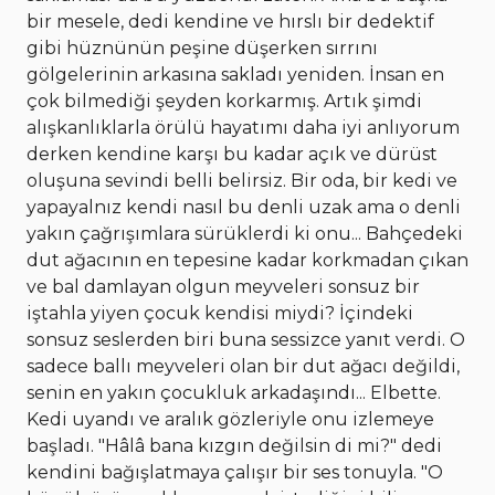
bir mesele, dedi kendine ve hırslı bir dedektif
gibi hüznünün peşine düşerken sırrını
gölgelerinin arkasına sakladı yeniden. İnsan en
çok bilmediği şeyden korkarmış. Artık şimdi
alışkanlıklarla örülü hayatımı daha iyi anlıyorum
derken kendine karşı bu kadar açık ve dürüst
oluşuna sevindi belli belirsiz. Bir oda, bir kedi ve
yapayalnız kendi nasıl bu denli uzak ama o denli
yakın çağrışımlara sürüklerdi ki onu... Bahçedeki
dut ağacının en tepesine kadar korkmadan çıkan
ve bal damlayan olgun meyveleri sonsuz bir
iştahla yiyen çocuk kendisi miydi? İçindeki
sonsuz seslerden biri buna sessizce yanıt verdi. O
sadece ballı meyveleri olan bir dut ağacı değildi,
senin en yakın çocukluk arkadaşındı... Elbette.
Kedi uyandı ve aralık gözleriyle onu izlemeye
başladı. "Hâlâ bana kızgın değilsin di mi?" dedi
kendini bağışlatmaya çalışır bir ses tonuyla. "O