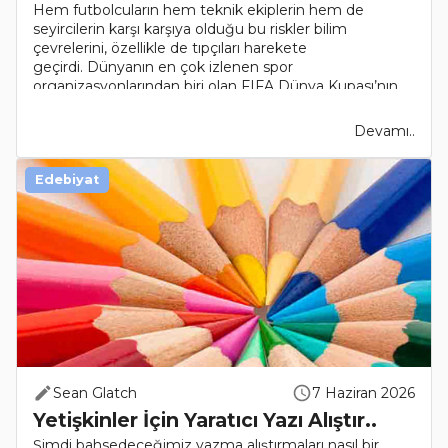
Hem futbolcuların hem teknik ekiplerin hem de
seyircilerin karşı karşıya olduğu bu riskler bilim
çevrelerini, özellikle de tıpçıları harekete
geçirdi. Dünyanın en çok izlenen spor
organizasyonlarından biri olan FIFA Dünya Kupası’nın
2026 turnuvası, şu ana kad..
Devamı..
Edebiyat
Sean Glatch
7 Haziran 2026
Yetişkinler İçin Yaratıcı Yazı Alıştır..
Şimdi bahsedeceğimiz yazma alıştırmaları nasıl bir