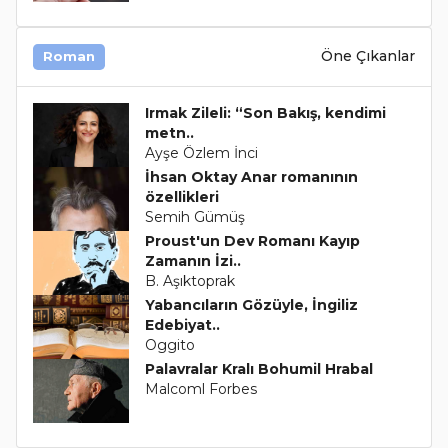
Öne Çıkanlar
Roman
Irmak Zileli: “Son Bakış, kendimi
metn..
Ayşe Özlem İnci
İhsan Oktay Anar romanının
özellikleri
Semih Gümüş
Proust'un Dev Romanı Kayıp
Zamanın İzi..
B. Aşıktoprak
Yabancıların Gözüyle, İngiliz
Edebiyat..
Oggito
Palavralar Kralı Bohumil Hrabal
Malcoml Forbes