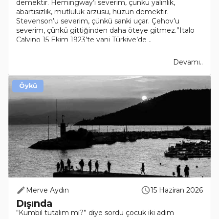
demektir. Hemingway’i severim, çünkü yalınlık,
abartısızlık, mutluluk arzusu, hüzün demektir.
Stevenson’u severim, çünkü sanki uçar. Çehov’u
severim, çünkü gittiğinden daha öteye gitmez.”Italo
Calvino 15 Ekim 1923’te yani Türkiye’de ..
Devamı..
Öykü
Merve Aydın
15 Haziran 2026
Dışında
“Kumbil tutalım mı?” diye sordu çocuk iki adım