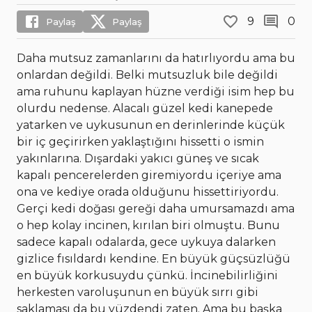
9
0
Paylaş
Paylaş
Daha mutsuz zamanlarını da hatırlıyordu ama bu
onlardan değildi. Belki mutsuzluk bile değildi
ama ruhunu kaplayan hüzne verdiği isim hep bu
olurdu nedense. Alacalı güzel kedi kanepede
yatarken ve uykusunun en derinlerinde küçük
bir iç geçirirken yaklaştığını hissetti o ismin
yakınlarına. Dışardaki yakıcı güneş ve sıcak
kapalı pencerelerden giremiyordu içeriye ama
ona ve kediye orada olduğunu hissettiriyordu.
Gerçi kedi doğası gereği daha umursamazdı ama
o hep kolay incinen, kırılan biri olmuştu. Bunu
sadece kapalı odalarda, gece uykuya dalarken
gizlice fısıldardı kendine. En büyük güçsüzlüğü
en büyük korkusuydu çünkü. İncinebilirliğini
herkesten varoluşunun en büyük sırrı gibi
saklaması da bu yüzdendi zaten. Ama bu başka