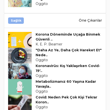
Oggito
Öne Çıkanlar
Sağlık
Korona Döneminde Uçağa Binmek
Güvenli ..
K. E. P. Beamer
"Daha Az Ye, Daha Çok Hareket Et"
Nede..
Oggito
Koronavirüs: Kış Yaklaşırken Covid-
19'..
Oggito
Metabolizmanız 60 Yaşına Kadar
Yavaşla..
Oggito
Covid: Neden Pek Çok Kişi Tekrar
Koron..
Oggito