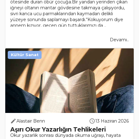
ötesinde duran öbür çocuğa.Bir yandan yerinden çıkan
iğneyi oltanın mantar gövdesine takmaya çalışıyordu,
sivri kanca ucu parmaklarından kaymadan delikli
yüzeye sonunda saplamayı başardı.“Kokuyorum diye
annem kızıyor, geçen gün tuttuklarımızı da ..
Devamı..
Kültür Sanat
Alastair Benn
13 Haziran 2026
Aşırı Okur Yazarlığın Tehlikeleri
Okur yazarlık sonrası dünyada okuma uğraşı, hayata