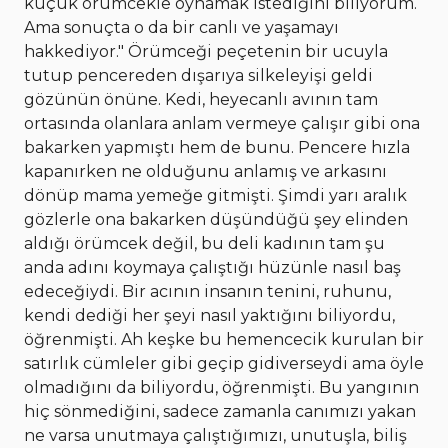
küçük örümcekle oynamak istediğini biliyorum.
Ama sonuçta o da bir canlı ve yaşamayı
hakkediyor." Örümceği peçetenin bir ucuyla
tutup pencereden dışarıya silkeleyişi geldi
gözünün önüne. Kedi, heyecanlı avının tam
ortasında olanlara anlam vermeye çalışır gibi ona
bakarken yapmıştı hem de bunu. Pencere hızla
kapanırken ne olduğunu anlamış ve arkasını
dönüp mama yemeğe gitmişti. Şimdi yarı aralık
gözlerle ona bakarken düşündüğü şey elinden
aldığı örümcek değil, bu deli kadının tam şu
anda adını koymaya çalıştığı hüzünle nasıl baş
edeceğiydi. Bir acının insanın tenini, ruhunu,
kendi dediği her şeyi nasıl yaktığını biliyordu,
öğrenmişti. Ah keşke bu hemencecik kurulan bir
satırlık cümleler gibi geçip gidiverseydi ama öyle
olmadığını da biliyordu, öğrenmişti. Bu yangının
hiç sönmediğini, sadece zamanla canımızı yakan
ne varsa unutmaya çalıştığımızı, unutuşla, biliş