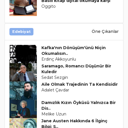
Basılı kitap dijital okumaya karşı
Oggito
Öne Çıkanlar
Edebiyat
Kafka'nın Dönüşüm'ünü Niçin
Okumalısın..
Erdinç Akkoyunlu
Saramago, Romancı Düşünür Bir
Kuledir
Sedat Sezgin
Aile Olmak Trajedinin Ta Kendisidir
Adalet Çavdar
Damızlık Kızın Öyküsü Yalnızca Bir
Dis..
Melike Uzun
Jane Austen Hakkında 6 İlginç
Bilgi: S..