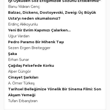
İyi Öyküden Söz Ettiğimizde Sözünü Ettiklerimiz*
Banu Yıldıran Genç
Balzac, Dickens, Dostoyevski, Zweig: Üç Büyük
Usta'yı neden okumalısınız?
Erdinç Akkoyunlu
Yeni Bir Evrim Kapımızı Çalarken...
Uğur Vardan
Pedro Paramo Bir Mihenk Taşı
Sezen Ergen Breitegger
Şaka
Erhan Sunar
Çağdaş Felsefede Korku
Alper Güngör
Cinayet Şarkıları
A. Ömer Türkeş
Tarihsel Belleğimize Yönelik Bir Sinema Filmi: Son
Akşam Yemeği
Tufan Erbarıştıran