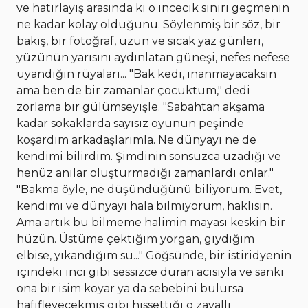
ve hatırlayış arasında ki o incecik sınırı geçmenin
ne kadar kolay olduğunu. Söylenmiş bir söz, bir
bakış, bir fotoğraf, uzun ve sıcak yaz günleri,
yüzünün yarısını aydınlatan güneşi, nefes nefese
uyandığın rüyaları... "Bak kedi, inanmayacaksın
ama ben de bir zamanlar çocuktum," dedi
zorlama bir gülümseyişle. "Sabahtan akşama
kadar sokaklarda sayısız oyunun peşinde
koşardım arkadaşlarımla. Ne dünyayı ne de
kendimi bilirdim. Şimdinin sonsuzca uzadığı ve
henüz anılar oluşturmadığı zamanlardı onlar."
"Bakma öyle, ne düşündüğünü biliyorum. Evet,
kendimi ve dünyayı hala bilmiyorum, haklısın.
Ama artık bu bilmeme halimin mayası keskin bir
hüzün. Üstüme çektiğim yorgan, giydiğim
elbise, yıkandığım su..." Göğsünde, bir istiridyenin
içindeki inci gibi sessizce duran acısıyla ve sanki
ona bir isim koyar ya da sebebini bulursa
hafifleyecekmiş gibi hissettiği o zavallı