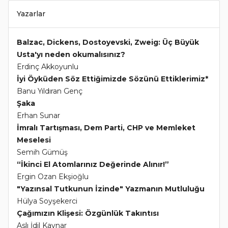
Yazarlar
Balzac, Dickens, Dostoyevski, Zweig: Üç Büyük
Usta'yı neden okumalısınız?
Erdinç Akkoyunlu
İyi Öyküden Söz Ettiğimizde Sözünü Ettiklerimiz*
Banu Yıldıran Genç
Şaka
Erhan Sunar
İmralı Tartışması, Dem Parti, CHP ve Memleket
Meselesi
Semih Gümüş
“İkinci El Atomlarınız Değerinde Alınır!”
Ergin Ozan Ekşioğlu
"Yazınsal Tutkunun İzinde" Yazmanın Mutluluğu
Hülya Soyşekerci
Çağımızın Klişesi: Özgünlük Takıntısı
Aslı İdil Kaynar