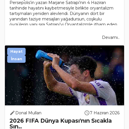
Persepolis’in yazarı Marjane Satrapi’nin 4 Haziran
tarihinde hayatını kaybetmesiyle birlikte oryantalizm
tartışmaları yeniden alevlendi. Dünyanın dört bir
yanından taziye mesajları yağadursun, coşkulu
övgülerin yanı sıra Satrapi’yi Oryantalizmle itham eden
el..
Devamı..
Hayat
İnsan
Donal Mullan
7 Haziran 2026
2026 FIFA Dünya Kupası'nın Sıcakla
Sın..