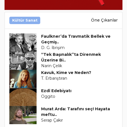
Öne Çıkanlar
Kültür Sanat
Faulkner’da Travmatik Bellek ve
Geçmiş..
D. G. İbrişim
“Tek Başınalık”ta Direnmek
Üzerine Bi..
Narin Çelik
Kavuk, Kime ve Neden?
T. Erbarıştıran
Ezdî Edebiyatı
Oggito
Murat Arda: Tarafını seç! Hayata
meftu..
Serap Çakır