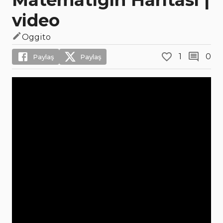
video
Oggito
1
0
Paylaş
Paylaş