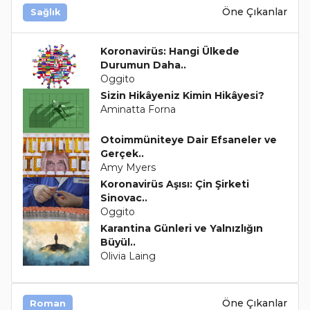
Öne Çıkanlar
Sağlık
Koronavirüs: Hangi Ülkede
Durumun Daha..
Oggito
Sizin Hikâyeniz Kimin Hikâyesi?
Aminatta Forna
Otoimmüniteye Dair Efsaneler ve
Gerçek..
Amy Myers
Koronavirüs Aşısı: Çin Şirketi
Sinovac..
Oggito
Karantina Günleri ve Yalnızlığın
Büyül..
Olivia Laing
Öne Çıkanlar
Roman