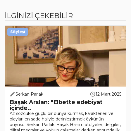
İLGİNİZİ ÇEKEBİLİR
Söyleşi
Serkan Parlak
12 Mart 2025
Başak Arslan: "Elbette edebiyat
içinde..
Az sözcükle güçlü bir dünya kurmak, karakterleri ve
olayları en sade haliyle derinleştirmek öykünün
büyüsü. Serkan Parlak: Başak Hanım atölyeler, dergiler,
dijital mecralar ve yoğun çalışmalar derken sonunda ilk