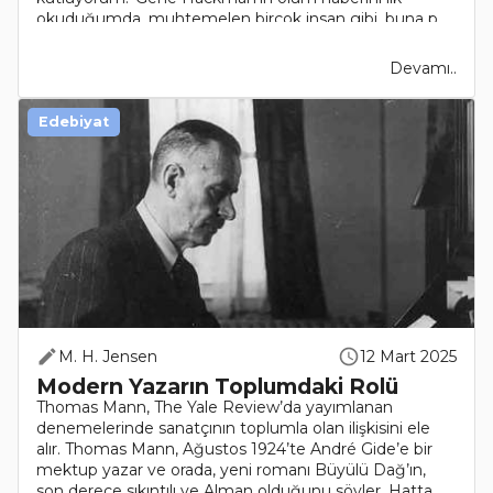
okuduğumda, muhtemelen birçok insan gibi, buna p..
Devamı..
Edebiyat
M. H. Jensen
12 Mart 2025
Modern Yazarın Toplumdaki Rolü
Thomas Mann, The Yale Review’da yayımlanan
denemelerinde sanatçının toplumla olan ilişkisini ele
alır. Thomas Mann, Ağustos 1924’te André Gide’e bir
mektup yazar ve orada, yeni romanı Büyülü Dağ’ın,
son derece sıkıntılı ve Alman olduğunu söyler. Hatta