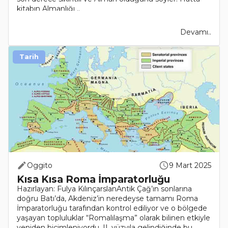
kitabın Almanlığı ..
Devamı..
Tarih
Oggito
9 Mart 2025
Kısa Kısa Roma İmparatorluğu
Hazırlayan: Fulya KılınçarslanAntik Çağ’ın sonlarına
doğru Batı’da, Akdeniz’in neredeyse tamamı Roma
İmparatorluğu tarafından kontrol ediliyor ve o bölgede
yaşayan topluluklar “Romalılaşma” olarak bilinen etkiyle
yeniden biçimleniyordu. II. yüzyıla gelindiğinde bu