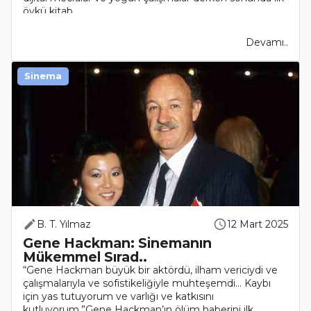
öykü kitab..
Devamı..
Sinema
B. T. Yılmaz
12 Mart 2025
Gene Hackman: Sinemanın
Mükemmel Sırad..
“Gene Hackman büyük bir aktördü, ilham vericiydi ve
çalışmalarıyla ve sofistikeliğiyle muhteşemdi… Kaybı
için yas tutuyorum ve varlığı ve katkısını
kutluyorum.”Gene Hackman’ın ölüm haberini ilk