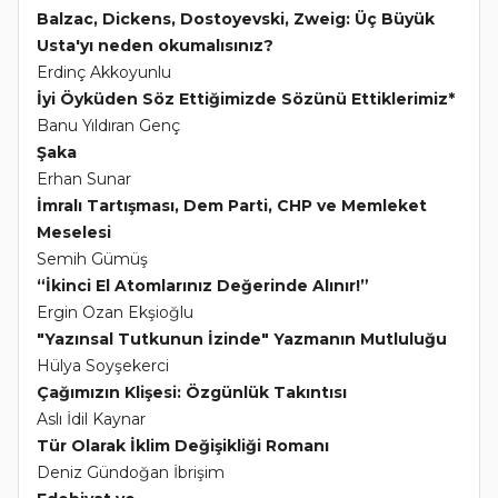
Balzac, Dickens, Dostoyevski, Zweig: Üç Büyük
Usta'yı neden okumalısınız?
Erdinç Akkoyunlu
İyi Öyküden Söz Ettiğimizde Sözünü Ettiklerimiz*
Banu Yıldıran Genç
Şaka
Erhan Sunar
İmralı Tartışması, Dem Parti, CHP ve Memleket
Meselesi
Semih Gümüş
“İkinci El Atomlarınız Değerinde Alınır!”
Ergin Ozan Ekşioğlu
"Yazınsal Tutkunun İzinde" Yazmanın Mutluluğu
Hülya Soyşekerci
Çağımızın Klişesi: Özgünlük Takıntısı
Aslı İdil Kaynar
Tür Olarak İklim Değişikliği Romanı
Deniz Gündoğan İbrişim