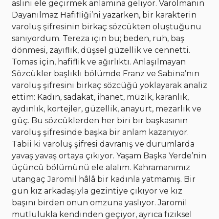
aslını ele geçirmek anlamına geliyor. Varolmanın
Dayanılmaz Hafifliği’ni yazarken, bir karakterin
varoluş şifresinin birkaç sözcükten oluştuğunu
sanıyordum. Tereza için bu; beden, ruh, baş
dönmesi, zayıflık, düşsel güzellik ve cennetti.
Tomas için, hafiflik ve ağırlıktı. Anlaşılmayan
Sözcükler başlıklı bölümde Franz ve Sabina’nın
varoluş şifresini birkaç sözcüğü yoklayarak analiz
ettim: Kadın, sadakat, ihanet, müzik, karanlık,
aydınlık, kortejler, güzellik, anayurt, mezarlık ve
güç. Bu sözcüklerden her biri bir başkasının
varoluş şifresinde başka bir anlam kazanıyor.
Tabii ki varoluş şifresi davranış ve durumlarda
yavaş yavaş ortaya çıkıyor. Yaşam Başka Yerde’nin
üçüncü bölümünü ele alalım. Kahramanımız
utangaç Jaromil hâlâ bir kadınla yatmamış. Bir
gün kız arkadaşıyla gezintiye çıkıyor ve kız
başını birden onun omzuna yaslıyor. Jaromil
mutlulukla kendinden geçiyor, ayrıca fiziksel