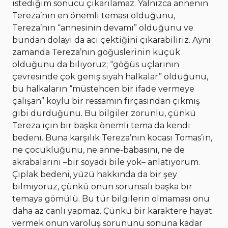
istediğim sonucu çıkarılamaz. Yalnızca annenin
Tereza’nın en önemli teması olduğunu,
Tereza’nın “annesinin devamı” olduğunu ve
bundan dolayı da acı çektiğini çıkarabiliriz. Aynı
zamanda Tereza’nın göğüslerinin küçük
olduğunu da biliyoruz; “göğüs uçlarının
çevresinde çok geniş siyah halkalar” olduğunu,
bu halkaların “müstehcen bir ifade vermeye
çalışan” köylü bir ressamın fırçasından çıkmış
gibi durduğunu. Bu bilgiler zorunlu, çünkü
Tereza için bir başka önemli tema da kendi
bedeni. Buna karşılık Tereza’nın kocası Tomas’ın,
ne çocukluğunu, ne anne-babasını, ne de
akrabalarını –bir soyadı bile yok– anlatıyorum.
Çıplak bedeni, yüzü hakkında da bir şey
bilmiyoruz, çünkü onun sorunsalı başka bir
temaya gömülü. Bu tür bilgilerin olmaması onu
daha az canlı yapmaz. Çünkü bir karaktere hayat
vermek onun varoluş sorununu sonuna kadar