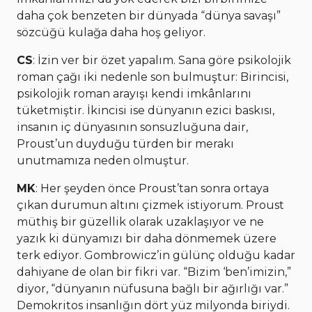
daha çok benzeten bir dünyada “dünya savaşı”
sözcüğü kulağa daha hoş geliyor.
CS
: İzin ver bir özet yapalım. Sana göre psikolojik
roman çağı iki nedenle son bulmuştur: Birincisi,
psikolojik roman arayışı kendi imkânlarını
tüketmiştir. İkincisi ise dünyanın ezici baskısı,
insanın iç dünyasının sonsuzluğuna dair,
Proust’un duyduğu türden bir merakı
unutmamıza neden olmuştur.
MK
: Her şeyden önce Proust’tan sonra ortaya
çıkan durumun altını çizmek istiyorum. Proust
müthiş bir güzellik olarak uzaklaşıyor ve ne
yazık ki dünyamızı bir daha dönmemek üzere
terk ediyor. Gombrowicz’in gülünç olduğu kadar
dahiyane de olan bir fikri var. “Bizim ‘ben’imizin,”
diyor, “dünyanın nüfusuna bağlı bir ağırlığı var.”
Demokritos insanlığın dört yüz milyonda biriydi.