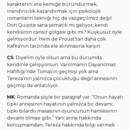
karakterini ete kemiğe büründürmek,
inandırıcılık kazandırmak için psikolojik
romanların tekniği hiç de vazgeçilmez değil.
Don Quijote sana şematik mi geliyor, kendi
kendisinin cansız gölgesi gibi mi? Kuşkusuz öyle
gelmiyordur. Hem de Proust’tan daha çok
Kafka’nın tarzında ele alınmasına karşın.
CS
: Diyelim öyle olsun ama bu durumda
kendinle çelişiyorsun. Varolmanın Dayanılmaz
Hafifliği’nde Tomas’ın geçmişi yok ama
Tereza’nın yalnızca çocukluğu değil annesinin
geçmişi de anlatılıyor.
MK
: Romanda şöyle bir paragraf var: “Onun hayatı
tıpkı annesinin hayatının yalnızca bir devamı,
tıpkı bilardo masasının oyuncunun hamlesinin
devamı olması gibi.” Yani anne hakkında
konuşmamdan, Tereza hakkında bilgi vermek