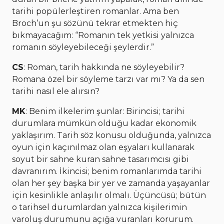
tarihi popülerleştiren romanlar. Ama ben
Broch’un şu sözünü tekrar etmekten hiç
bıkmayacağım: “Romanın tek yetkisi yalnızca
romanın söyleyebileceği şeylerdir.”
CS
: Roman, tarih hakkında ne söyleyebilir?
Romana özel bir söyleme tarzı var mı? Ya da sen
tarihi nasıl ele alırsın?
MK
: Benim ilkelerim şunlar: Birincisi; tarihi
durumlara mümkün olduğu kadar ekonomik
yaklaşırım. Tarih söz konusu olduğunda, yalnızca
oyun için kaçınılmaz olan eşyaları kullanarak
soyut bir sahne kuran sahne tasarımcısı gibi
davranırım. İkincisi; benim romanlarımda tarihi
olan her şey başka bir yer ve zamanda yaşayanlar
için kesinlikle anlaşılır olmalı. Üçüncüsü; bütün
o tarihsel durumlardan yalnızca kişilerimin
varoluş durumunu açığa vuranları korurum.