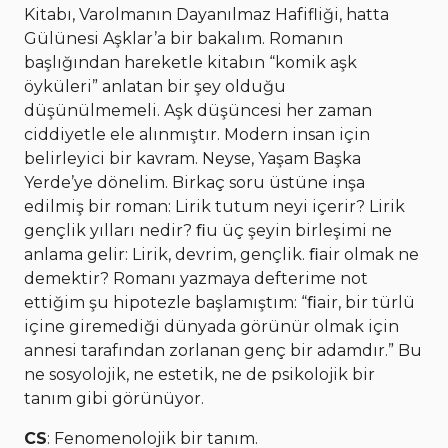
Kitabı, Varolmanın Dayanılmaz Hafifliği, hatta
Gülünesi Aşklar’a bir bakalım. Romanın
başlığından hareketle kitabın “komik aşk
öyküleri” anlatan bir şey olduğu
düşünülmemeli. Aşk düşüncesi her zaman
ciddiyetle ele alınmıştır. Modern insan için
belirleyici bir kavram. Neyse, Yaşam Başka
Yerde’ye dönelim. Birkaç soru üstüne inşa
edilmiş bir roman: Lirik tutum neyi içerir? Lirik
gençlik yılları nedir? ﬁu üç şeyin birleşimi ne
anlama gelir: Lirik, devrim, gençlik. ﬁair olmak ne
demektir? Romanı yazmaya defterime not
ettiğim şu hipotezle başlamıştım: “ﬁair, bir türlü
içine giremediği dünyada görünür olmak için
annesi tarafından zorlanan genç bir adamdır.” Bu
ne sosyolojik, ne estetik, ne de psikolojik bir
tanım gibi görünüyor.
CS
: Fenomenolojik bir tanım.