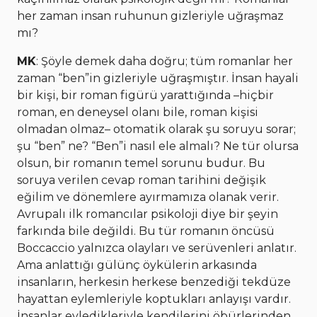
her zaman insan ruhunun gizleriyle uğraşmaz
mı?
MK
: Şöyle demek daha doğru; tüm romanlar her
zaman “ben”in gizleriyle uğraşmıştır. İnsan hayali
bir kişi, bir roman figürü yarattığında –hiçbir
roman, en deneysel olanı bile, roman kişisi
olmadan olmaz– otomatik olarak şu soruyu sorar;
şu “ben” ne? “Ben”i nasıl ele almalı? Ne tür olursa
olsun, bir romanın temel sorunu budur. Bu
soruya verilen cevap roman tarihini değişik
eğilim ve dönemlere ayırmamıza olanak verir.
Avrupalı ilk romancılar psikoloji diye bir şeyin
farkında bile değildi. Bu tür romanın öncüsü
Boccaccio yalnızca olayları ve serüvenleri anlatır.
Ama anlattığı gülünç öykülerin arkasında
insanların, herkesin herkese benzediği tekdüze
hayattan eylemleriyle koptukları anlayışı vardır.
İnsanlar eyledikleriyle kendilerini öbürlerinden