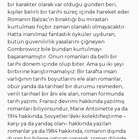
bir karakter olarak var olduğu günden beri,
kişiler belirli bir tarihi süreç içinde hareket eder.
Romanın Balzac’ın bıraktığı bu mirastan
kurtulması hiçbir zaman olanaklı olmayacaktır.
Hatta inanılmaz fantastik öyküler uyduran,
bütün güvenilirlik yasalarını çiğneyen
Gombrowicz bile bundan kurtulmayı
başaramamıştır. Onun romanları da belli bir
tarihi dönem içinde olup biter. Ama şu iki şeyi
birbirine karıştırmamalıyız: Bir tarafta insan
varlığının tarihi boyutlarını ele alan romanlar,
öbür yanda da tarihsel bir durumu resmeden,
verili tarihsel bir ânı ele alan, roman formunda
tarih yazımı. Fransız devrimi hakkında yazılmış
romanları biliyorsundur, Marie Antoinette ya da
1914 hakkında, Sovyetler’deki kolektifleştirme –
karşı ya da yandaş olan– hakkında yazılan
romanlar ya da 1984 hakkında, romanın dışında
duran bir bilene yatırım yaparak, roman dilinde