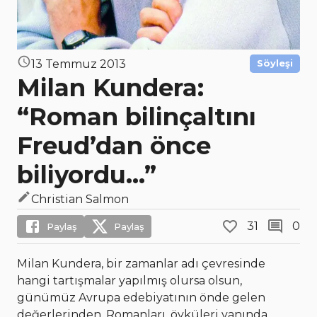
13 Temmuz 2013
Söyleşi
Milan Kundera:
“Roman bilinçaltını
Freud’dan önce
biliyordu…”
Christian Salmon
31
0
Paylaş
Paylaş
Milan Kundera, bir zamanlar adı çevresinde
hangi tartışmalar yapılmış olursa olsun,
günümüz Avrupa edebiyatının önde gelen
değerlerinden. Romanları, öyküleri yanında,