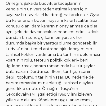
Örneğin; Şaka’da Ludvik, arkadaşlarının,
kendisinin üniversiteden atılma kararı için
kayıtsız bir tavırla el kaldırdığına tanık olur. Oysa
bu karar onun bütün hayatını karartacaktır. Söz
konusu olan idam kararının onaylanması da olsa
aynı şekilde davranacaklarından emindir. Ludvik
bundan bir sonuç çıkarır; bir yaratık her
durumda başka bir yaratığı ölüme gönderebilir.
Ludvik’in bu temel antropolojik deneyiminin
tarihsel kökleri vardır ama bu tarihin irdelenmesi
–partinin rolü, terörün politik kökleri– beni
ilgilendirmez, benim romanımda bu tür şeyler
bulamazsın. Dördüncü ilkem; tarihçi, insanın
değil, toplumun tarihini yazar. Bu nedenle de
benim romanlarımın anlattığı tarihsel olayları
genellikle unutur. Örneğin Rusya’nın
Çekoslovakya’yı işgal ettiği 1968 yılını izleyen
yılları ele alalım. Köpeklere uygulanan resmi,
organize katliam, halka karşı uygulanan terörün