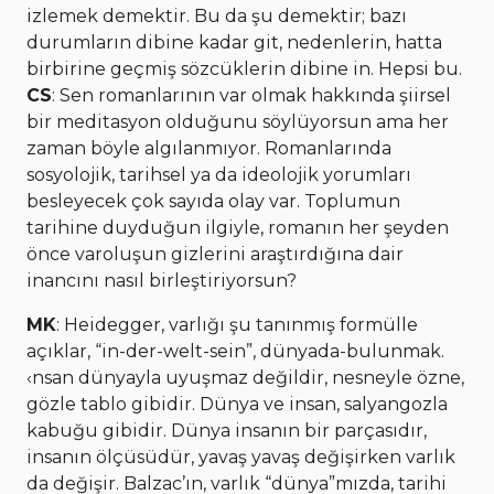
izlemek demektir. Bu da şu demektir; bazı
durumların dibine kadar git, nedenlerin, hatta
birbirine geçmiş sözcüklerin dibine in. Hepsi bu.
CS
: Sen romanlarının var olmak hakkında şiirsel
bir meditasyon olduğunu söylüyorsun ama her
zaman böyle algılanmıyor. Romanlarında
sosyolojik, tarihsel ya da ideolojik yorumları
besleyecek çok sayıda olay var. Toplumun
tarihine duyduğun ilgiyle, romanın her şeyden
önce varoluşun gizlerini araştırdığına dair
inancını nasıl birleştiriyorsun?
MK
: Heidegger, varlığı şu tanınmış formülle
açıklar, “in-der-welt-sein”, dünyada-bulunmak.
‹nsan dünyayla uyuşmaz değildir, nesneyle özne,
gözle tablo gibidir. Dünya ve insan, salyangozla
kabuğu gibidir. Dünya insanın bir parçasıdır,
insanın ölçüsüdür, yavaş yavaş değişirken varlık
da değişir. Balzac’ın, varlık “dünya”mızda, tarihi