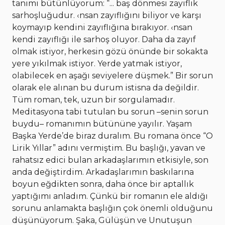
tanımı bütünlüyorum: “... baş dönmesi zayıflık
sarhoşluğudur. ‹nsan zayıflığını biliyor ve karşı
koymayıp kendini zayıflığına bırakıyor. ‹nsan
kendi zayıflığı ile sarhoş oluyor. Daha da zayıf
olmak istiyor, herkesin gözü önünde bir sokakta
yere yıkılmak istiyor. Yerde yatmak istiyor,
olabilecek en aşağı seviyelere düşmek.” Bir sorun
olarak ele alınan bu durum istisna da değildir.
Tüm roman, tek, uzun bir sorgulamadır.
Meditasyona tabi tutulan bu sorun –senin sorun
buydu– romanımın bütününe yayılır. Yaşam
Başka Yerde’de biraz duralım. Bu romana önce “O
Lirik Yıllar” adını vermiştim. Bu başlığı, yavan ve
rahatsız edici bulan arkadaşlarımın etkisiyle, son
anda değiştirdim. Arkadaşlarımın baskılarına
boyun eğdikten sonra, daha önce bir aptallık
yaptığımı anladım. Çünkü bir romanın ele aldığı
sorunu anlamakta başlığın çok önemli olduğunu
düşünüyorum. Şaka, Gülüşün ve Unutuşun