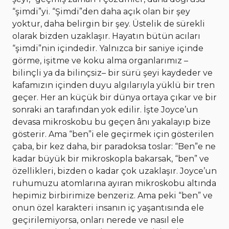
“şimdi”yi. “Şimdi”den daha açık olan bir şey
yoktur, daha belirgin bir şey. Üstelik de sürekli
olarak bizden uzaklaşır. Hayatın bütün acıları
“şimdi”nin içindedir. Yalnızca bir saniye içinde
görme, işitme ve koku alma organlarımız –
bilinçli ya da bilinçsiz– bir sürü şeyi kaydeder ve
kafamızın içinden duyu algılarıyla yüklü bir tren
geçer. Her an küçük bir dünya ortaya çıkar ve bir
sonraki an tarafından yok edilir. İşte Joyce’un
devasa mikroskobu bu geçen ânı yakalayıp bize
gösterir. Ama “ben”i ele geçirmek için gösterilen
çaba, bir kez daha, bir paradoksa toslar: “Ben”e ne
kadar büyük bir mikroskopla bakarsak, “ben” ve
özellikleri, bizden o kadar çok uzaklaşır. Joyce’un
ruhumuzu atomlarına ayıran mikroskobu altında
hepimiz birbirimize benzeriz. Ama peki “ben” ve
onun özel karakteri insanın iç yaşantısında ele
geçirilemiyorsa, onları nerede ve nasıl ele