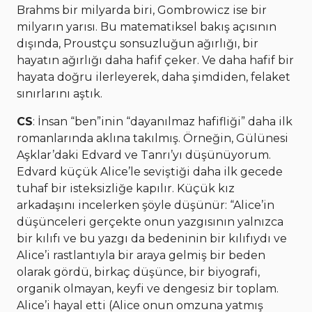
Brahms bir milyarda biri, Gombrowicz ise bir
milyarın yarısı. Bu matematiksel bakış açısının
dışında, Proustçu sonsuzluğun ağırlığı, bir
hayatın ağırlığı daha hafif çeker. Ve daha hafif bir
hayata doğru ilerleyerek, daha şimdiden, felaket
sınırlarını aştık.
CS
: İnsan “ben”inin “dayanılmaz hafifliği” daha ilk
romanlarında aklına takılmış. Örneğin, Gülünesi
Aşklar’daki Edvard ve Tanrı’yı düşünüyorum.
Edvard küçük Alice’le seviştiği daha ilk gecede
tuhaf bir isteksizliğe kapılır. Küçük kız
arkadaşını incelerken şöyle düşünür: “Alice’in
düşünceleri gerçekte onun yazgısının yalnızca
bir kılıfı ve bu yazgı da bedeninin bir kılıfıydı ve
Alice’i rastlantıyla bir araya gelmiş bir beden
olarak gördü, birkaç düşünce, bir biyografi,
organik olmayan, keyfi ve dengesiz bir toplam.
Alice’i hayal etti (Alice onun omzuna yatmış