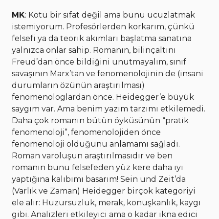
MK
: Kötü bir sıfat değil ama bunu ucuzlatmak
istemiyorum. Profesörlerden korkarım, çünkü
felsefi ya da teorik akımları başlatma sanatına
yalnızca onlar sahip. Romanın, bilinçaltını
Freud’dan önce bildiğini unutmayalım, sınıf
savaşının Marx’tan ve fenomenolojinin de (insani
durumların özünün araştırılması)
fenomenologlardan önce. Heidegger’e büyük
saygım var. Ama benim yazım tarzımı etkilemedi.
Daha çok romanın bütün öyküsünün “pratik
fenomenoloji”, fenomenolojiden önce
fenomenoloji olduğunu anlamamı sağladı.
Roman varoluşun araştırılmasıdır ve ben
romanın bunu felsefeden yüz kere daha iyi
yaptığına kalıbımı basarım! Sein und Zeit’da
(Varlık ve Zaman) Heidegger birçok kategoriyi
ele alır: Huzursuzluk, merak, konuşkanlık, kaygı
gibi. Analizleri etkileyici ama o kadar ikna edici