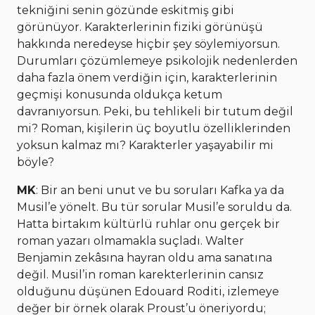
tekniğini senin gözünde eskitmiş gibi
görünüyor. Karakterlerinin fiziki görünüşü
hakkında neredeyse hiçbir şey söylemiyorsun.
Durumları çözümlemeye psikolojik nedenlerden
daha fazla önem verdiğin için, karakterlerinin
geçmişi konusunda oldukça ketum
davranıyorsun. Peki, bu tehlikeli bir tutum değil
mi? Roman, kişilerin üç boyutlu özelliklerinden
yoksun kalmaz mı? Karakterler yaşayabilir mi
böyle?
MK
: Bir an beni unut ve bu soruları Kafka ya da
Musil’e yönelt. Bu tür sorular Musil’e soruldu da.
Hatta birtakım kültürlü ruhlar onu gerçek bir
roman yazarı olmamakla suçladı. Walter
Benjamin zekâsına hayran oldu ama sanatına
değil. Musil’in roman karekterlerinin cansız
olduğunu düşünen Edouard Roditi, izlemeye
değer bir örnek olarak Proust’u öneriyordu;