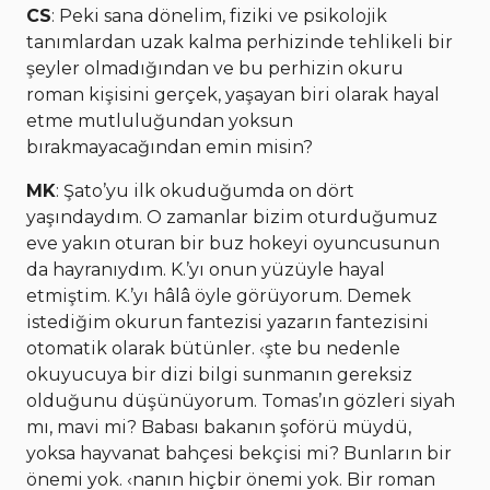
CS
: Peki sana dönelim, fiziki ve psikolojik
tanımlardan uzak kalma perhizinde tehlikeli bir
şeyler olmadığından ve bu perhizin okuru
roman kişisini gerçek, yaşayan biri olarak hayal
etme mutluluğundan yoksun
bırakmayacağından emin misin?
MK
: Şato’yu ilk okuduğumda on dört
yaşındaydım. O zamanlar bizim oturduğumuz
eve yakın oturan bir buz hokeyi oyuncusunun
da hayranıydım. K.’yı onun yüzüyle hayal
etmiştim. K.’yı hâlâ öyle görüyorum. Demek
istediğim okurun fantezisi yazarın fantezisini
otomatik olarak bütünler. ‹şte bu nedenle
okuyucuya bir dizi bilgi sunmanın gereksiz
olduğunu düşünüyorum. Tomas’ın gözleri siyah
mı, mavi mi? Babası bakanın şoförü müydü,
yoksa hayvanat bahçesi bekçisi mi? Bunların bir
önemi yok. ‹nanın hiçbir önemi yok. Bir roman