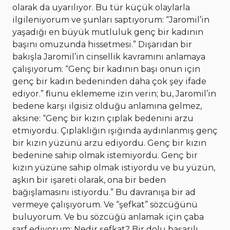
olarak da uyarılıyor. Bu tür küçük olaylarla
ilgileniyorum ve şunları saptıyorum: “Jaromil’in
yaşadığı en büyük mutluluk genç bir kadının
başını omuzunda hissetmesi.” Dışarıdan bir
bakışla Jaromil’in cinsellik kavramını anlamaya
çalışıyorum: “Genç bir kadının başı onun için
genç bir kadın bedeninden daha çok şey ifade
ediyor.” ﬁunu eklememe izin verin; bu, Jaromil’in
bedene karşı ilgisiz olduğu anlamına gelmez,
aksine: “Genç bir kızın çıplak bedenini arzu
etmiyordu. Çıplaklığın ışığında aydınlanmış genç
bir kızın yüzünü arzu ediyordu. Genç bir kızın
bedenine sahip olmak istemiyordu. Genç bir
kızın yüzüne sahip olmak istiyordu ve bu yüzün,
aşkın bir işareti olarak, ona bir beden
bağışlamasını istiyordu.” Bu davranışa bir ad
vermeye çalışıyorum. Ve “şefkat” sözcüğünü
buluyorum. Ve bu sözcüğü anlamak için çaba
sarf ediyorum: Nedir şefkat? Bir dolu başarılı