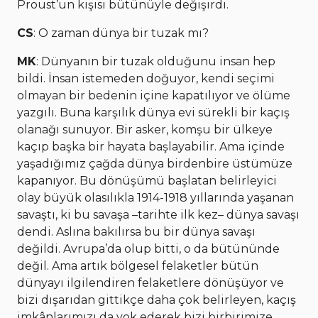
Proust’un kişisi bütünüyle değişirdi.
CS
: O zaman dünya bir tuzak mı?
MK
: Dünyanın bir tuzak olduğunu insan hep
bildi. İnsan istemeden doğuyor, kendi seçimi
olmayan bir bedenin içine kapatılıyor ve ölüme
yazgılı. Buna karşılık dünya evi sürekli bir kaçış
olanağı sunuyor. Bir asker, komşu bir ülkeye
kaçıp başka bir hayata başlayabilir. Ama içinde
yaşadığımız çağda dünya birdenbire üstümüze
kapanıyor. Bu dönüşümü başlatan belirleyici
olay büyük olasılıkla 1914-1918 yıllarında yaşanan
savaştı, ki bu savaşa –tarihte ilk kez– dünya savaşı
dendi. Aslına bakılırsa bu bir dünya savaşı
değildi. Avrupa’da olup bitti, o da bütününde
değil. Ama artık bölgesel felaketler bütün
dünyayı ilgilendiren felaketlere dönüşüyor ve
bizi dışarıdan gittikçe daha çok belirleyen, kaçış
imkânlarımızı da yok ederek bizi birbirimize