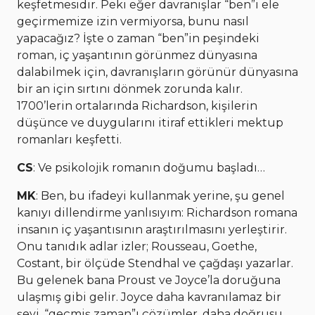
keşfetmesidir. Peki eğer davranışlar “ben”i ele
geçirmemize izin vermiyorsa, bunu nasıl
yapacağız? İşte o zaman “ben”in peşindeki
roman, iç yaşantının görünmez dünyasına
dalabilmek için, davranışların görünür dünyasına
bir an için sırtını dönmek zorunda kalır.
1700’lerin ortalarında Richardson, kişilerin
düşünce ve duygularını itiraf ettikleri mektup
romanları keşfetti.
CS
: Ve psikolojik romanın doğumu başladı…
MK
: Ben, bu ifadeyi kullanmak yerine, şu genel
kanıyı dillendirme yanlısıyım: Richardson romana
insanın iç yaşantısının araştırılmasını yerleştirir.
Onu tanıdık adlar izler; Rousseau, Goethe,
Costant, bir ölçüde Stendhal ve çağdaşı yazarlar.
Bu gelenek bana Proust ve Joyce’la doruğuna
ulaşmış gibi gelir. Joyce daha kavranılamaz bir
şeyi, “geçmiş zaman”ı çözümler, daha doğrusu