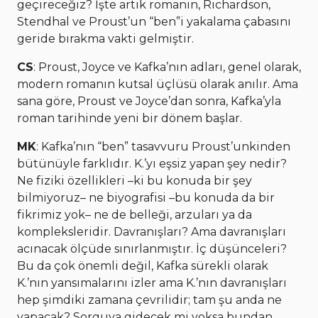
geçireceğiz? İşte artık romanın, Richardson,
Stendhal ve Proust’un “ben”i yakalama çabasını
geride bırakma vakti gelmiştir.
CS
: Proust, Joyce ve Kafka’nın adları, genel olarak,
modern romanın kutsal üçlüsü olarak anılır. Ama
sana göre, Proust ve Joyce’dan sonra, Kafka’yla
roman tarihinde yeni bir dönem başlar.
MK
: Kafka’nın “ben” tasavvuru Proust’unkinden
bütünüyle farklıdır. K.’yı eşsiz yapan şey nedir?
Ne fiziki özellikleri –ki bu konuda bir şey
bilmiyoruz– ne biyografisi –bu konuda da bir
fikrimiz yok– ne de belleği, arzuları ya da
kompleksleridir. Davranışları? Ama davranışları
acınacak ölçüde sınırlanmıştır. İç düşünceleri?
Bu da çok önemli değil, Kafka sürekli olarak
K.’nın yansımalarını izler ama K.’nın davranışları
hep şimdiki zamana çevrilidir; tam şu anda ne
yapacak? Sorguya gidecek mi yoksa bundan