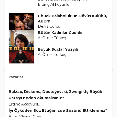
Erdinç Akkoyunlu
Chuck Palahniuk'un Dövüş Kulübü,
ABD'n..
Denis Gürcü
Bütün Kadınlar Cadıdır
A. Ömer Türkeş
Büyük Suçlar Yüzyılı
A. Ömer Türkeş
Yazarlar
Balzac, Dickens, Dostoyevski, Zweig: Üç Büyük
Usta'yı neden okumalısınız?
Erdinç Akkoyunlu
İyi Öyküden Söz Ettiğimizde Sözünü Ettiklerimiz*
Banu Yıldıran Genç