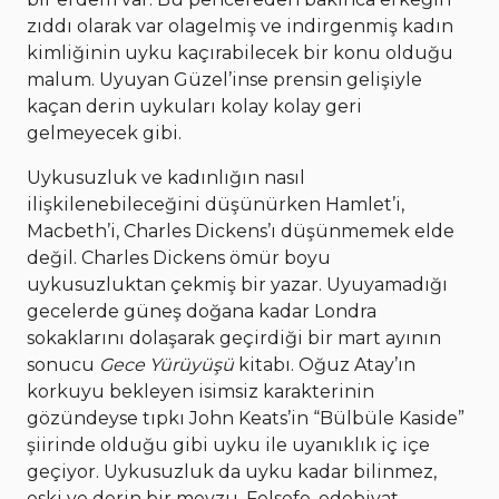
zıddı olarak var olagelmiş ve indirgenmiş kadın
kimliğinin uyku kaçırabilecek bir konu olduğu
malum. Uyuyan Güzel’inse prensin gelişiyle
kaçan derin uykuları kolay kolay geri
gelmeyecek gibi.
Uykusuzluk ve kadınlığın nasıl
ilişkilenebileceğini düşünürken Hamlet’i,
Macbeth’i, Charles Dickens’ı düşünmemek elde
değil. Charles Dickens ömür boyu
uykusuzluktan çekmiş bir yazar. Uyuyamadığı
gecelerde güneş doğana kadar Londra
sokaklarını dolaşarak geçirdiği bir mart ayının
sonucu
Gece Yürüyüşü
kitabı. Oğuz Atay’ın
korkuyu bekleyen isimsiz karakterinin
gözündeyse tıpkı John Keats’in “Bülbüle Kaside”
şiirinde olduğu gibi uyku ile uyanıklık iç içe
geçiyor. Uykusuzluk da uyku kadar bilinmez,
eski ve derin bir mevzu. Felsefe, edebiyat,