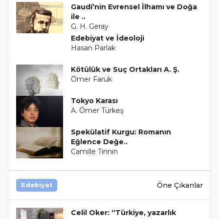
Gaudí’nin Evrensel İlhamı ve Doğa
ile ..
G. H. Geray
Edebiyat ve İdeoloji
Hasan Parlak
Kötülük ve Suç Ortakları A. Ş.
Ömer Faruk
Tokyo Karası
A. Ömer Türkeş
Spekülatif Kurgu: Romanın
Eğlence Değe..
Camille Tinnin
Öne Çıkanlar
Edebiyat
Celil Oker: “Türkiye, yazarlık