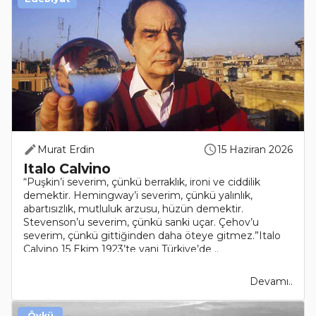
Murat Erdin
15 Haziran 2026
Italo Calvino
“Puşkin’i severim, çünkü berraklık, ironi ve ciddilik
demektir. Hemingway’i severim, çünkü yalınlık,
abartısızlık, mutluluk arzusu, hüzün demektir.
Stevenson’u severim, çünkü sanki uçar. Çehov’u
severim, çünkü gittiğinden daha öteye gitmez.”Italo
Calvino 15 Ekim 1923’te yani Türkiye’de ..
Devamı..
Öykü