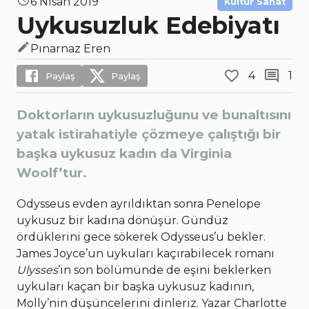
6 Nisan 2019
Kültür Sanat
Uykusuzluk Edebiyatı
Pınarnaz Eren
4
1
Paylaş
Paylaş
Doktorların uykusuzluğunu ve bunaltısını
yatak istirahatiyle çözmeye çalıştığı bir
başka uykusuz kadın da Virginia
Woolf’tur.
Odysseus evden ayrıldıktan sonra Penelope
uykusuz bir kadına dönüşür. Gündüz
ördüklerini gece sökerek Odysseus’u bekler.
James Joyce’un uykuları kaçırabilecek romanı
Ulysses
’in son bölümünde de eşini beklerken
uykuları kaçan bir başka uykusuz kadının,
Molly’nin düşüncelerini dinleriz. Yazar Charlotte