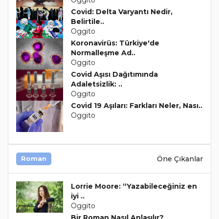
Oggito
Covid: Delta Varyantı Nedir,
Belirtile..
Oggito
Koronavirüs: Türkiye'de
Normalleşme Ad..
Oggito
Covid Aşısı Dağıtımında
Adaletsizlik: ..
Oggito
Covid 19 Aşıları: Farkları Neler, Nası..
Oggito
Öne Çıkanlar
Roman
Lorrie Moore: “Yazabileceğiniz en
iyi ..
Oggito
Bir Roman Nasıl Anlaşılır?