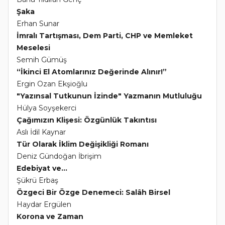
Şaka
Erhan Sunar
İmralı Tartışması, Dem Parti, CHP ve Memleket
Meselesi
Semih Gümüş
“İkinci El Atomlarınız Değerinde Alınır!”
Ergin Ozan Ekşioğlu
"Yazınsal Tutkunun İzinde" Yazmanın Mutluluğu
Hülya Soyşekerci
Çağımızın Klişesi: Özgünlük Takıntısı
Aslı İdil Kaynar
Tür Olarak İklim Değişikliği Romanı
Deniz Gündoğan İbrişim
Edebiyat ve...
Şükrü Erbaş
Özgeci Bir Özge Denemeci: Salâh Birsel
Haydar Ergülen
Korona ve Zaman