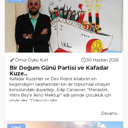
Ömür Öykü Kurt
30 Haziran 2026
Bir Doğum Günü Partisi ve Kafadar
Kuze..
Kafadar Kuzenler ve Dev Robot kitabının en
beğendiğim taraflarından biri de toplumsal cinsiyet
konusundaki duyarlılığı...Edip Cansever, “Manastırlı
Hilmi Bey’e İkinci Mektup” adlı şiirinde çocukluk için
şöyle der: “Gökyüzü gibi..
Devamı..
Gezi