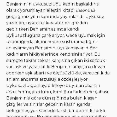
Benjamin’in uykusuzluğu kadın başkaldırısı
olarak yorumlayan eleştiri kitabı
Insomnia
geçtiğimiz yılın sonunda yayımlandı. Uykusuz
yazarları, uykusuz karakterleri gözden
geçirirken Benjamin aslında kendi
uykusuzluğuna çare arıyor. Gece uyumak için
uzandığında aklını neden susturamadığını
anlayamayan Benjamin, uyuyamayan diğer
kadınların hikâyelerinde kendisini arıyor. Bu
süreçte tekrar tekrar karşısına çıkan iki sözcük
var: aşk ve yaratıcılık. Benjamin arayışına devam
ederken aşk abartı ve ölçüsüzlükle, yaratıcılık da
anlamlandırma arzusuyla özdeşleşiyor.
Uykusuzluk, anlayabilmeye duyulan abartılı
arzu. Yerini, yurdunu, kimliğini fark etme çabası.
Benjamin’e göre gün ışığında bulanıklaşan
çizgiler ve sınırlar gecenin karanlığında
belirginleşiyor. Gecede farklı bir derinlik, farklı
bir erdem var. Bu pencereden bakınca erkeğin