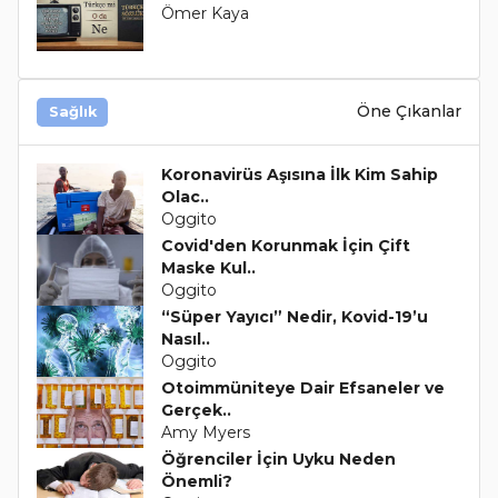
Ömer Kaya
Öne Çıkanlar
Sağlık
Koronavirüs Aşısına İlk Kim Sahip
Olac..
Oggito
Covid'den Korunmak İçin Çift
Maske Kul..
Oggito
“Süper Yayıcı” Nedir, Kovid-19’u
Nasıl..
Oggito
Otoimmüniteye Dair Efsaneler ve
Gerçek..
Amy Myers
Öğrenciler İçin Uyku Neden
Önemli?