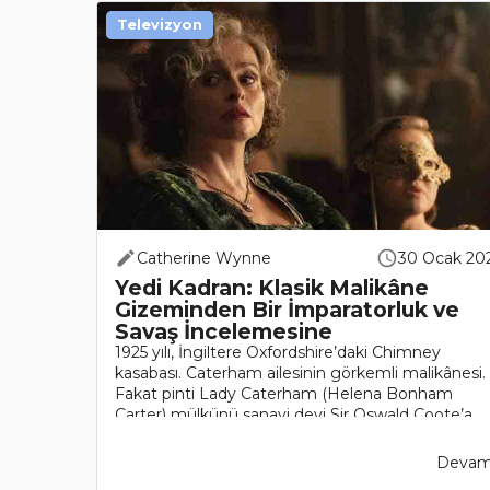
Televizyon
Catherine Wynne
30 Ocak 20
Yedi Kadran: Klasik Malikâne
Gizeminden Bir İmparatorluk ve
Savaş İncelemesine
1925 yılı, İngiltere Oxfordshire’daki Chimney
kasabası. Caterham ailesinin görkemli malikânesi.
Fakat pinti Lady Caterham (Helena Bonham
Carter) mülkünü sanayi devi Sir Oswald Coote’a
(Mark Lewis Jones) kiralamak zorunda k..
Devamı