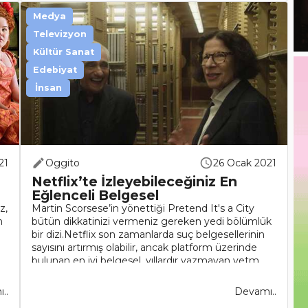
Medya
Televizyon
Kültür Sanat
Edebiyat
İnsan
21
Oggito
26 Ocak 2021
Netflix’te İzleyebileceğiniz En
Eğlenceli Belgesel
z,
Martin Scorsese’in yönettiği Pretend It's a City
n
bütün dikkatinizi vermeniz gereken yedi bölümlük
bir dizi.Netflix son zamanlarda suç belgesellerinin
sayısını artırmış olabilir, ancak platform üzerinde
bulunan en iyi belgesel, yıllardır yazmayan yetm..
..
Devamı..