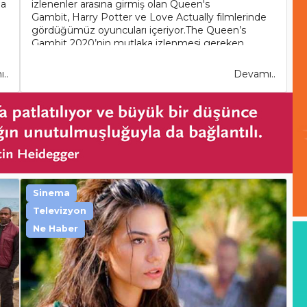
da
izlenenler arasına girmiş olan Queen's
Gambit, Harry Potter ve Love Actually filmlerinde
gördüğümüz oyuncuları içeriyor.The Queen’s
Gambit 2020’nin mutlaka izlenmesi gereken
dizilerden biri olarak..
..
Devamı..
Sinema
Televizyon
Ne Haber