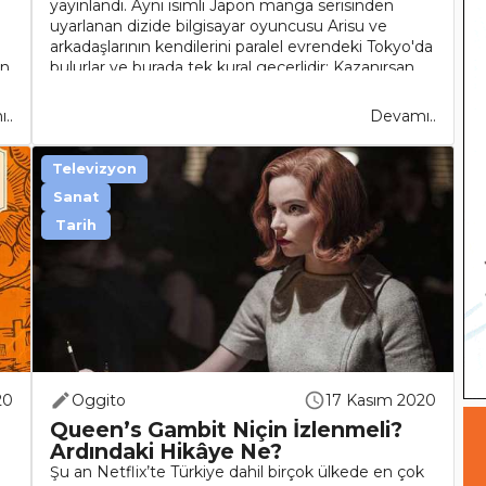
yayınlandı. Aynı isimli Japon manga serisinden
uyarlanan dizide bilgisayar oyuncusu Arisu ve
arkadaşlarının kendilerini paralel evrendeki Tokyo'da
n,
bulurlar ve burada tek kural geçerlidir: Kazanırsan
yaşarsı..
..
Devamı..
Televizyon
Sanat
Tarih
20
Oggito
17 Kasım 2020
Queen’s Gambit Niçin İzlenmeli?
Ardındaki Hikâye Ne?
Şu an Netflix’te Türkiye dahil birçok ülkede en çok