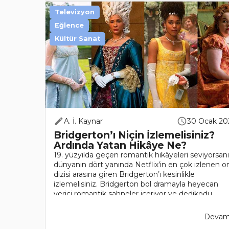
Televizyon
Eğlence
Kültür Sanat
A. İ. Kaynar
30 Ocak 20
Bridgerton’ı Niçin İzlemelisiniz?
Ardında Yatan Hikâye Ne?
19. yüzyılda geçen romantik hikâyeleri seviyorsanı
dünyanın dört yanında Netflix’in en çok izlenen o
dizisi arasına giren Bridgerton’ı kesinlikle
izlemelisiniz. Bridgerton bol dramayla heyecan
verici romantik sahneler içeriyor ve dedikodu ..
Devamı