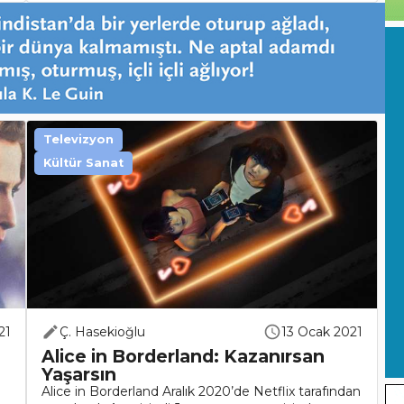
Televizyon
Kültür Sanat
21
Ç. Hasekioğlu
13 Ocak 2021
Alice in Borderland: Kazanırsan
Yaşarsın
Alice in Borderland Aralık 2020’de Netflix tarafından