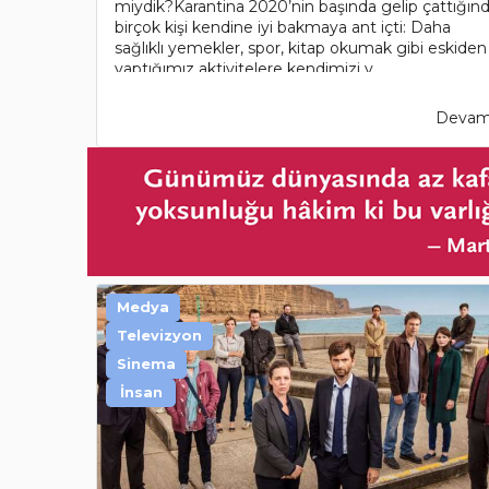
miydik?Karantina 2020’nin başında gelip çattığın
birçok kişi kendine iyi bakmaya ant içti: Daha
sağlıklı yemekler, spor, kitap okumak gibi eskiden
yaptığımız aktivitelere kendimizi v..
Devamı
Medya
Televizyon
Sinema
İnsan