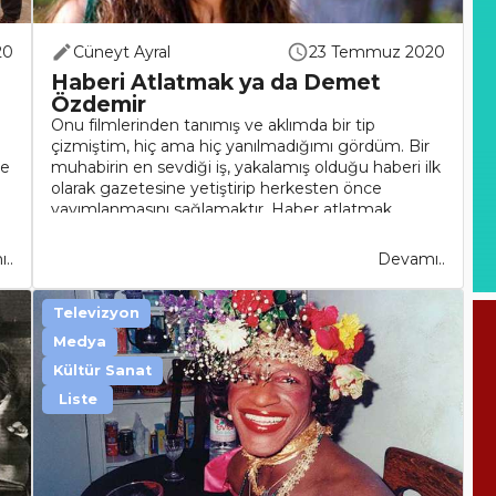
20
Cüneyt Ayral
23 Temmuz 2020
Haberi Atlatmak ya da Demet
Özdemir
Onu filmlerinden tanımış ve aklımda bir tip
çizmiştim, hiç ama hiç yanılmadığımı gördüm. Bir
te
muhabirin en sevdiği iş, yakalamış olduğu haberi ilk
olarak gazetesine yetiştirip herkesten önce
yayımlanmasını sağlamaktır. Haber atlatmak
gazete muhabirliğinin şanındandı..
..
Devamı..
Televizyon
Medya
Kültür Sanat
Liste