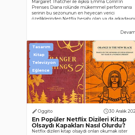
Margaret Thatcher ile ilişkisi Emma Corrin’in
Prenses Diana rolünde mükemmel performansı
serinin bu sezonunun en heyecan verici
özelliklerinden.Netflix hesabı olan ya da arkadaşını
sevgilisinin ya da ..
Devamı
Tasarım
Kitap
Televizyon
Eğlence
Oggito
30 Aralık 20
En Popüler Netflix Dizileri Kitap
Olsaydı Kapakları Nasıl Olurdu?
Netflix dizileri kitap olsaydı onları okumak ister