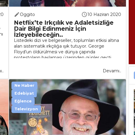
20
Oggito
10 Haziran 2020
Netflix’te Irkçılık ve Adaletsizliğe
Dair Bilgi Edinmeniz İçin
e
İzleyebileceğin..
nı
Listedeki dizi ve belgeseller, toplumları etkisi altına
alan sistematik ırkçılığa ışık tutuyor. George
Floyd’un öldürülmesi ve dünya çapında
protestoların başlaması üzerinden günler geçti.
Açık olan bir şey var..
..
Devamı..
Ne Haber
Edebiyat
Eğlence
Televizyon