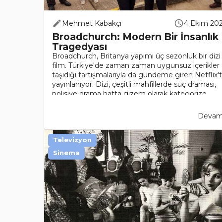
Mehmet Kabakçı
4 Ekim 20
Broadchurch: Modern Bir İnsanlık
Tragedyası
Broadchurch, Britanya yapımı üç sezonluk bir dizi
film. Türkiye'de zaman zaman uygunsuz içerikler
taşıdığı tartışmalarıyla da gündeme giren Netflix'
yayınlanıyor. Dizi, çeşitli mahfillerde suç draması,
polisiye drama hatta gizem olarak kategorize
ediliyor..
Devamı
Televizyon
Sinema