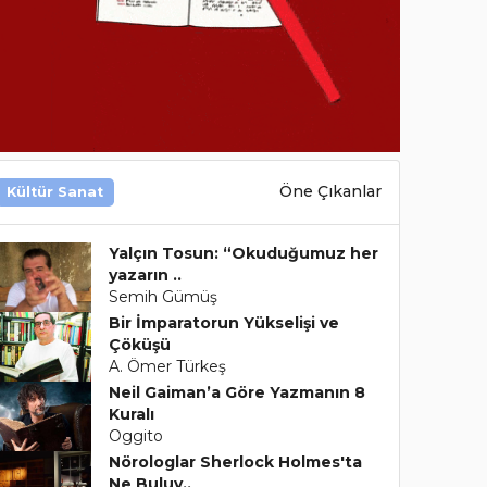
Öne Çıkanlar
Kültür Sanat
Yalçın Tosun: “Okuduğumuz her
yazarın ..
Semih Gümüş
Bir İmparatorun Yükselişi ve
Çöküşü
A. Ömer Türkeş
Neil Gaiman’a Göre Yazmanın 8
Kuralı
Oggito
Nörologlar Sherlock Holmes'ta
Ne Buluy..