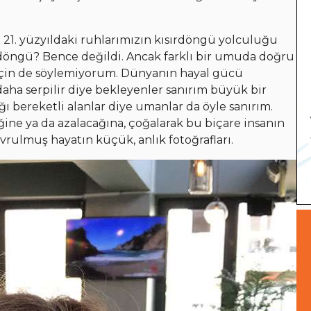
21. yüzyıldaki ruhlarımızın kısırdöngü yolculuğu
u döngü? Bence değildi. Ancak farklı bir umuda doğru
için de söylemiyorum. Dünyanın hayal gücü
a daha serpilir diye bekleyenler sanırım büyük bir
ğı bereketli alanlar diye umanlar da öyle sanırım.
eğine ya da azalacağına, çoğalarak bu biçare insanın
vrulmuş hayatın küçük, anlık fotoğrafları.