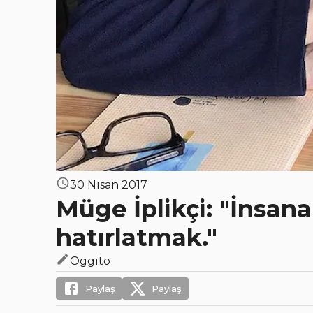
30 Nisan 2017
Müge İplikçi: "İnsana
hatırlatmak."
Oggito
Paylaş
Paylaş