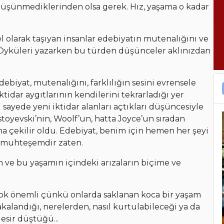
düşünmediklerinden olsa gerek. Hız, yaşama o kadar
l olarak taşıyan insanlar edebiyatın mutenalığını ve
Öyküleri yazarken bu türden düşünceler aklınızdan
biyat, mutenalığını, farklılığın sesini evrensele
tidar aygıtlarının kendilerini tekrarladığı yer
sayede yeni iktidar alanları açtıkları düşüncesiyle
toyevski’nin, Woolf’un, hatta Joyce’un sıradan
a çekilir oldu. Edebiyat, benim için hemen her şeyi
 de muhteşemdir zaten.
m ve bu yaşamın içindeki arızaların biçime ve
çok önemli çünkü onlarda saklanan koca bir yaşam
kalandığı, nerelerden, nasıl kurtulabileceği ya da
esir düştüğü...