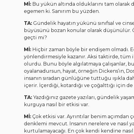
Mİ:
Bu yükün altında olduklarını tam olarak 
egemen ki. Sanırım bu yüzden.
TA:
Gündelik hayatın yükünü sınıfsal ve cinse
büyüsünü bozan konular olarak düşünülür. 
geçti mi?
Mİ:
Hiçbir zaman böyle bir endişem olmadı. Ede
yönlendirmesiyle kazanır. Aksi taktirde, tüm ik
olurdu. Bunu böyle algılatmaya çalışanlar, bu 
oyalanadursun, hayat, örneğin Dickens’ın, Dos
insanın sıradan günlüğüne tuttuğu ışıkla dah
içerir. İçerdiği, kotardığı ve çoğalttığı için
TA:
Yazdığınız gazete yazıları, gündelik yaşa
kurguya nasıl bir etkisi var.
Mİ:
Çok etkisi var. Ayrıntılar benim açımdan 
denklemi mevcut. İnsanın nerelere ve nasıl ya
kurtulamayacağı. En çok kendi kendine nasıl 