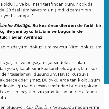
ında olduğu ve bu insan tarafından bunun çok da
de. 29 özel isim hayatımızın şimdiki zamanının
ruyor bu kitapta."
simler Sözlüğü
. Bu kez öncekilerden de farklı bir
kçi ile yeni öykü kitabını ve bugünlerde
tuk.
Taylan Ayrılmaz:
tabınızda yirmi dokuz isim mevcut. Yirmi dokuz ismi,
ik yaşamı ve bu yaşam içersindeki arızaları
an yola çıkarak kimi kez tanık olduğum, kimi kez
niden tasarlamayı düşündüm. Hayatı kurguya
 ancak gerçek değişmez. Bu öykülerde tanık olduğum
ltında olduğu ve bu insan tarafından bunun çok da
9 özel isim hayatımızın şimdiki zamanının alfabesi
pta.
den oluşuyor.
Çok Özel İsimler Sözlüğü
neden yirmi