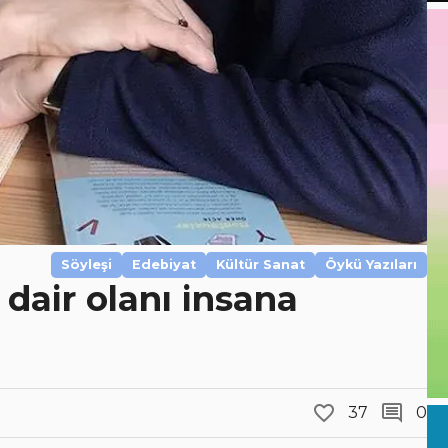
Söyleşi
Edebiyat
Kültür Sanat
Öykü Yazıları
 dair olanı insana
37
0