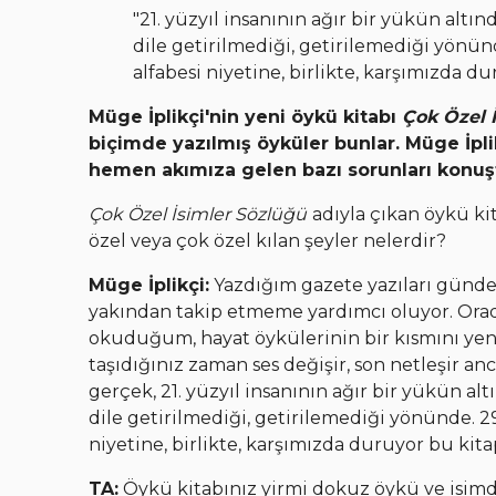
"21. yüzyıl insanının ağır bir yükün alt
dile getirilmediği, getirilemediği yönün
alfabesi niyetine, birlikte, karşımızda du
Müge İplikçi'nin yeni öykü kitabı
Çok Özel İ
biçimde yazılmış öyküler bunlar. Müge İpli
hemen akımıza gelen bazı sorunları konuş
Çok Özel İsimler Sözlüğü
adıyla çıkan öykü ki
özel veya çok özel kılan şeyler nelerdir?
Müge İplikçi:
Yazdığım gazete yazıları gündel
yakından takip etmeme yardımcı oluyor. Orad
okuduğum, hayat öykülerinin bir kısmını ye
taşıdığınız zaman ses değişir, son netleşir
gerçek, 21. yüzyıl insanının ağır bir yükün a
dile getirilmediği, getirilemediği yönünde. 2
niyetine, birlikte, karşımızda duruyor bu kita
TA:
Öykü kitabınız yirmi dokuz öykü ve isim