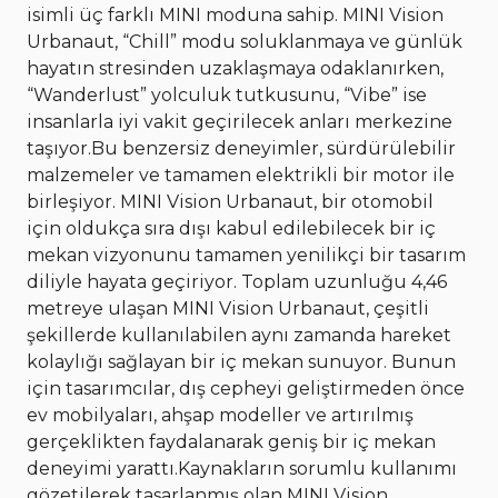
isimli üç farklı MINI moduna sahip. MINI Vision
Urbanaut, “Chill” modu soluklanmaya ve günlük
hayatın stresinden uzaklaşmaya odaklanırken,
“Wanderlust” yolculuk tutkusunu, “Vibe” ise
insanlarla iyi vakit geçirilecek anları merkezine
taşıyor.Bu benzersiz deneyimler, sürdürülebilir
malzemeler ve tamamen elektrikli bir motor ile
birleşiyor. MINI Vision Urbanaut, bir otomobil
için oldukça sıra dışı kabul edilebilecek bir iç
mekan vizyonunu tamamen yenilikçi bir tasarım
diliyle hayata geçiriyor. Toplam uzunluğu 4,46
metreye ulaşan MINI Vision Urbanaut, çeşitli
şekillerde kullanılabilen aynı zamanda hareket
kolaylığı sağlayan bir iç mekan sunuyor. Bunun
için tasarımcılar, dış cepheyi geliştirmeden önce
ev mobilyaları, ahşap modeller ve artırılmış
gerçeklikten faydalanarak geniş bir iç mekan
deneyimi yarattı.Kaynakların sorumlu kullanımı
gözetilerek tasarlanmış olan MINI Vision