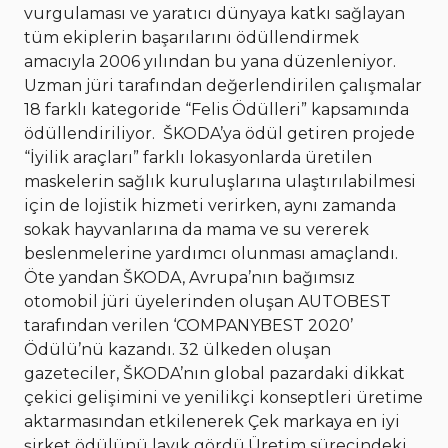
vurgulaması ve yaratıcı dünyaya katkı sağlayan
tüm ekiplerin başarılarını ödüllendirmek
amacıyla 2006 yılından bu yana düzenleniyor.
Uzman jüri tarafından değerlendirilen çalışmalar
18 farklı kategoride “Felis Ödülleri” kapsamında
ödüllendiriliyor. ŠKODA’ya ödül getiren projede
“İyilik araçları” farklı lokasyonlarda üretilen
maskelerin sağlık kuruluşlarına ulaştırılabilmesi
için de lojistik hizmeti verirken, aynı zamanda
sokak hayvanlarına da mama ve su vererek
beslenmelerine yardımcı olunması amaçlandı.
Öte yandan ŠKODA, Avrupa’nın bağımsız
otomobil jüri üyelerinden oluşan AUTOBEST
tarafından verilen ‘COMPANYBEST 2020’
Ödülü’nü kazandı. 32 ülkeden oluşan
gazeteciler, ŠKODA’nın global pazardaki dikkat
çekici gelişimini ve yenilikçi konseptleri üretime
aktarmasından etkilenerek Çek markaya en iyi
şirket ödülünü layık gördü.Üretim sürecindeki