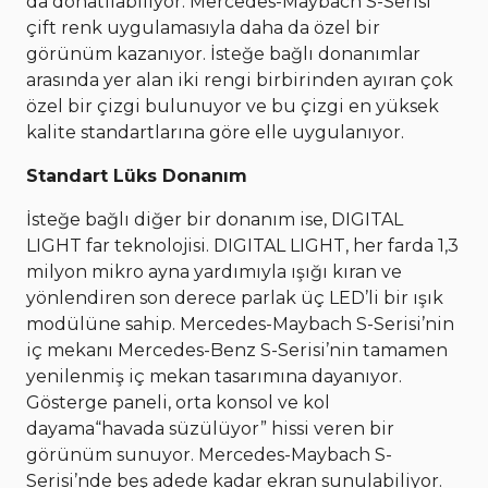
da donatılabiliyor. Mercedes-Maybach S-Serisi
çift renk uygulamasıyla daha da özel bir
görünüm kazanıyor. İsteğe bağlı donanımlar
arasında yer alan iki rengi birbirinden ayıran çok
özel bir çizgi bulunuyor ve bu çizgi en yüksek
kalite standartlarına göre elle uygulanıyor.
Standart Lüks Donanım
İsteğe bağlı diğer bir donanım ise, DIGITAL
LIGHT far teknolojisi. DIGITAL LIGHT, her farda 1,3
milyon mikro ayna yardımıyla ışığı kıran ve
yönlendiren son derece parlak üç LED’li bir ışık
modülüne sahip. Mercedes-Maybach S-Serisi’nin
iç mekanı Mercedes-Benz S-Serisi’nin tamamen
yenilenmiş iç mekan tasarımına dayanıyor.
Gösterge paneli, orta konsol ve kol
dayama“havada süzülüyor” hissi veren bir
görünüm sunuyor. Mercedes-Maybach S-
Serisi’nde beş adede kadar ekran sunulabiliyor.