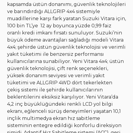
kapsamda üstün donanımı, güvenlik teknolojileri
ve barındırdığı ALLGRIP 4x4 sistemiyle
muadillerine karşı fark yaratan Suzuki Vitara için,
100 bin TL’ye 12 ay boyunca yüzde 0,99 faiz
oranlı kredi imkanı fırsatı sunuluyor. Suzuki’nin
büyük ödeme avantajları sağladığı modeli Vitara
4x4; şehirde üstün güvenlik teknolojisi ve verimli
yakıt tüketimi ile benzersiz performansı
kullanıcılarına sunabiliyor. Yeni Vitara 4x4; üstün
güvenlik teknolojisi, çift renk seçenekleri,
yüksek donanım seviyesi ve verimli yakıt
tüketimi ve ALLGRIP 4WD dört tekerlekten
çekiş sistemi ile şehirde kullanıcılarının
beklentilerini eksiksiz karşılıyor. Yeni Vitara’da
4,2 inç büyüklüğündeki renkli LCD yol bilgi
ekranı, eğlenceli sürüş deneyimleri yaşatan 10,1
inçlik multimedya ekran hız sabitleme
sisteminin entegre edildiği konforlu direksiyon
simidi, Adaptif Hız Sabitleme sistemi (ACC), geri