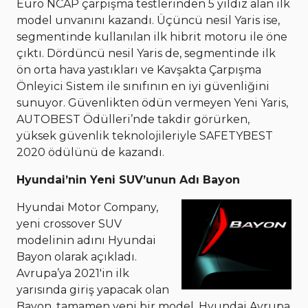
Euro NCAP çarpışma testlerinden 5 yıldız alan ilk
model unvanını kazandı. Üçüncü nesil Yaris ise,
segmentinde kullanılan ilk hibrit motoru ile öne
çıktı. Dördüncü nesil Yaris de, segmentinde ilk
ön orta hava yastıkları ve Kavşakta Çarpışma
Önleyici Sistem ile sınıfının en iyi güvenliğini
sunuyor. Güvenlikten ödün vermeyen Yeni Yaris,
AUTOBEST Ödülleri’nde takdir görürken,
yüksek güvenlik teknolojileriyle SAFETYBEST
2020 ödülünü de kazandı.
Hyundai’nin Yeni SUV’unun Adı Bayon
Hyundai Motor Company,
yeni crossover SUV
modelinin adını Hyundai
Bayon olarak açıkladı.
Avrupa’ya 2021'in ilk
yarısında giriş yapacak olan
Bayon, tamamen yeni bir model. Hyundai Avrupa