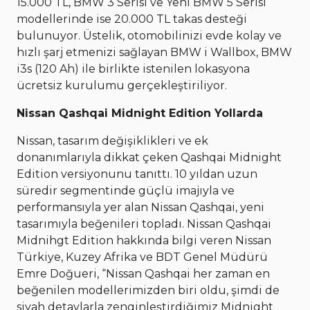
15.000 TL, BMW 3 Serisi ve Yeni BMW 5 Serisi
modellerinde ise 20.000 TL takas desteği
bulunuyor. Üstelik, otomobilinizi evde kolay ve
hızlı şarj etmenizi sağlayan BMW i Wallbox, BMW
i3s (120 Ah) ile birlikte istenilen lokasyona
ücretsiz kurulumu gerçekleştiriliyor.
Nissan Qashqai Midnight Edition Yollarda
Nissan, tasarım değişiklikleri ve ek
donanımlarıyla dikkat çeken Qashqai Midnight
Edition versiyonunu tanıttı. 10 yıldan uzun
süredir segmentinde güçlü imajıyla ve
performansıyla yer alan Nissan Qashqai, yeni
tasarımıyla beğenileri topladı. Nissan Qashqai
Midnihgt Edition hakkında bilgi veren Nissan
Türkiye, Kuzey Afrika ve BDT Genel Müdürü
Emre Doğueri, “Nissan Qashqai her zaman en
beğenilen modellerimizden biri oldu, şimdi de
siyah detaylarla zenginleştirdiğimiz Midnight