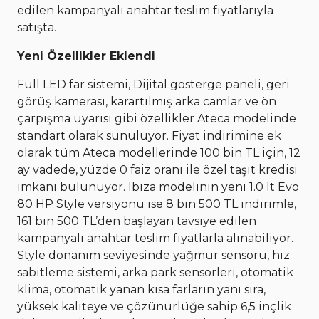
edilen kampanyalı anahtar teslim fiyatlarıyla
satışta.
Yeni Özellikler Eklendi
Full LED far sistemi, Dijital gösterge paneli, geri
görüş kamerası, karartılmış arka camlar ve ön
çarpışma uyarısı gibi özellikler Ateca modelinde
standart olarak sunuluyor. Fiyat indirimine ek
olarak tüm Ateca modellerinde 100 bin TL için, 12
ay vadede, yüzde 0 faiz oranı ile özel taşıt kredisi
imkanı bulunuyor. Ibiza modelinin yeni 1.0 lt Evo
80 HP Style versiyonu ise 8 bin 500 TL indirimle,
161 bin 500 TL’den başlayan tavsiye edilen
kampanyalı anahtar teslim fiyatlarla alınabiliyor.
Style donanım seviyesinde yağmur sensörü, hız
sabitleme sistemi, arka park sensörleri, otomatik
klima, otomatik yanan kısa farların yanı sıra,
yüksek kaliteye ve çözünürlüğe sahip 6,5 inçlik