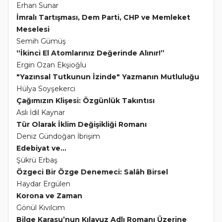
Erhan Sunar
İmralı Tartışması, Dem Parti, CHP ve Memleket
Meselesi
Semih Gümüş
“İkinci El Atomlarınız Değerinde Alınır!”
Ergin Ozan Ekşioğlu
"Yazınsal Tutkunun İzinde" Yazmanın Mutluluğu
Hülya Soyşekerci
Çağımızın Klişesi: Özgünlük Takıntısı
Aslı İdil Kaynar
Tür Olarak İklim Değişikliği Romanı
Deniz Gündoğan İbrişim
Edebiyat ve...
Şükrü Erbaş
Özgeci Bir Özge Denemeci: Salâh Birsel
Haydar Ergülen
Korona ve Zaman
Gönül Kıvılcım
Bilge Karasu’nun Kılavuz Adlı Romanı Üzerine