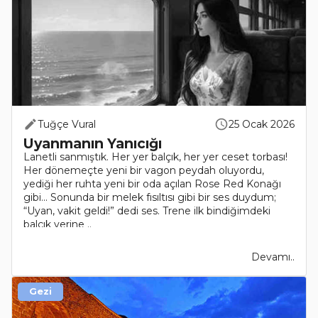
Tuğçe Vural
25 Ocak 2026
Uyanmanın Yanıcığı
Lanetli sanmıştık. Her yer balçık, her yer ceset torbası!
Her dönemeçte yeni bir vagon peydah oluyordu,
yediği her ruhta yeni bir oda açılan Rose Red Konağı
gibi... Sonunda bir melek fısıltısı gibi bir ses duydum;
“Uyan, vakit geldi!” dedi ses. Trene ilk bindiğimdeki
balçık yerine ..
Devamı..
Gezi