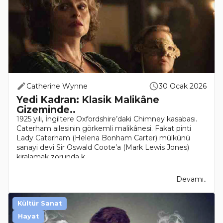
Catherine Wynne
30 Ocak 2026
Yedi Kadran: Klasik Malikâne
Gizeminde..
1925 yılı, İngiltere Oxfordshire’daki Chimney kasabası.
Caterham ailesinin görkemli malikânesi. Fakat pinti
Lady Caterham (Helena Bonham Carter) mülkünü
sanayi devi Sir Oswald Coote’a (Mark Lewis Jones)
kiralamak zorunda k..
Devamı..
Kültür Sanat
Hayat