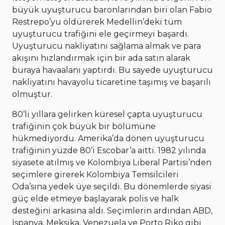
büyük uyuşturucu baronlarından biri olan Fabio
Restrepo’yu öldürerek Medellin’deki tüm
uyuşturucu trafiğini ele geçirmeyi başardı.
Uyuşturucu nakliyatını sağlama almak ve para
akışını hızlandırmak için bir ada satın alarak
buraya havaalanı yaptırdı. Bu sayede uyuşturucu
nakliyatını havayolu ticaretine taşımış ve başarılı
olmuştur.
80’li yıllara gelirken küresel çapta uyuşturucu
trafiğinin çok büyük bir bölümüne
hükmediyordu. Amerika’da dönen uyuşturucu
trafiğinin yüzde 80’i Escobar’a aitti. 1982 yılında
siyasete atılmış ve Kolombiya Liberal Partisi’nden
seçimlere girerek Kolombiya Temsilcileri
Oda’sına yedek üye seçildi. Bu dönemlerde siyasi
güç elde etmeye başlayarak polis ve halk
desteğini arkasına aldı. Seçimlerin ardından ABD,
İspanya, Meksika, Venezuela ve Porto Riko gibi