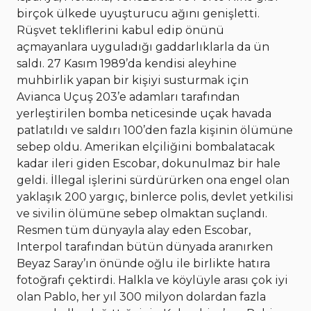
birçok ülkede uyuşturucu ağını genişletti.
Rüşvet tekliflerini kabul edip önünü
açmayanlara uyguladığı gaddarlıklarla da ün
saldı. 27 Kasım 1989’da kendisi aleyhine
muhbirlik yapan bir kişiyi susturmak için
Avianca Uçuş 203’e adamları tarafından
yerleştirilen bomba neticesinde uçak havada
patlatıldı ve saldırı 100’den fazla kişinin ölümüne
sebep oldu. Amerikan elçiliğini bombalatacak
kadar ileri giden Escobar, dokunulmaz bir hale
geldi. İllegal işlerini sürdürürken ona engel olan
yaklaşık 200 yargıç, binlerce polis, devlet yetkilisi
ve sivilin ölümüne sebep olmaktan suçlandı.
Resmen tüm dünyayla alay eden Escobar,
Interpol tarafından bütün dünyada aranırken
Beyaz Saray’ın önünde oğlu ile birlikte hatıra
fotoğrafı çektirdi. Halkla ve köylüyle arası çok iyi
olan Pablo, her yıl 300 milyon dolardan fazla