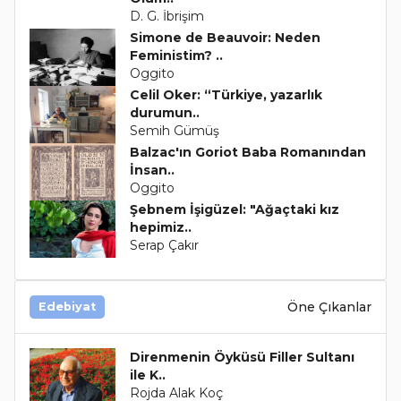
D. G. İbrişim
Simone de Beauvoir: Neden
Feministim? ..
Oggito
Celil Oker: “Türkiye, yazarlık
durumun..
Semih Gümüş
Balzac'ın Goriot Baba Romanından
İnsan..
Oggito
Şebnem İşigüzel: "Ağaçtaki kız
hepimiz..
Serap Çakır
Öne Çıkanlar
Edebiyat
Direnmenin Öyküsü Filler Sultanı
ile K..
Rojda Alak Koç