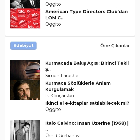
Oggito
American Type Directors Club'dan
LOM C..
Oggito
Öne Çıkanlar
Edebiyat
Kurmacada Bakış Açısı: Birinci Tekil
Ş..
Simon Laroche
Kurmaca Sözlüklerle Anlam
Kurgulamak
F. Kılınçarslan
İkinci el e-kitaplar satılabilecek mi?
Oggito
Italo Calvino: İnsan Üzerine (1968) |
..
Ümid Gurbanov