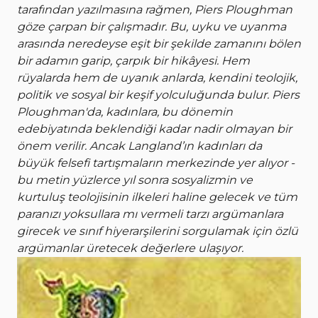
tarafından yazılmasına rağmen, Piers Ploughman
göze çarpan bir çalışmadır. Bu, uyku ve uyanma
arasında neredeyse eşit bir şekilde zamanını bölen
bir adamın garip, çarpık bir hikâyesi. Hem
rüyalarda hem de uyanık anlarda, kendini teolojik,
politik ve sosyal bir keşif yolculuğunda bulur. Piers
Ploughman'da, kadınlara, bu dönemin
edebiyatında beklendiği kadar nadir olmayan bir
önem verilir. Ancak Langland’ın kadınları da
büyük felsefi tartışmaların merkezinde yer alıyor -
bu metin yüzlerce yıl sonra sosyalizmin ve
kurtuluş teolojisinin ilkeleri haline gelecek ve tüm
paranızı yoksullara mı vermeli tarzı argümanlara
girecek ve sınıf hiyerarşilerini sorgulamak için özlü
argümanlar üretecek değerlere ulaşıyor.