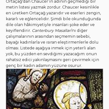
Ortaçağ'dan Chaucer’in adının geçmediği bir
metin listesi yazmak zordur. Chaucer kesinlikle
en üretken Ortaçağ yazarıdır ve eserleri zengin,
kararlı ve eğlencelidir. Şimdi bile okunduğunda
dile olan hâkimiyetiyle insanları şoke eder ve
keyiflendirir.
Canterbury Masalları
’nı diğer
çalışmalarının arasından seçmemin sebebi,
bayağı kadınlarla ve ısıran eleştirmenlerle dolu
olması. Listede aşağıya inmek için yeterli alan
yok, bu yüzden en sevdiğimi yazacağım: onun
rahatsız edici yakınlaşmasını geri çevirmek için
genç bir kadın adamın yüzüne osurur.