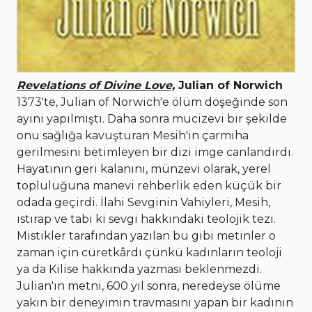
Revelations of Divine Love,
Julian of Norwich
1373'te, Julian of Norwich'e ölüm döşeğinde son
ayini yapılmıştı. Daha sonra mucizevi bir şekilde
onu sağlığa kavuşturan Mesih'in çarmıha
gerilmesini betimleyen bir dizi imge canlandırdı.
Hayatının geri kalanını, münzevi olarak, yerel
topluluğuna manevi rehberlik eden küçük bir
odada geçirdi. İlahi Sevginin Vahiyleri, Mesih,
ıstırap ve tabi ki sevgi hakkındaki teolojik tezi.
Mistikler tarafından yazılan bu gibi metinler o
zaman için cüretkârdı çünkü kadınların teoloji
ya da Kilise hakkında yazması beklenmezdi.
Julian'ın metni, 600 yıl sonra, neredeyse ölüme
yakın bir deneyimin travmasını yapan bir kadının