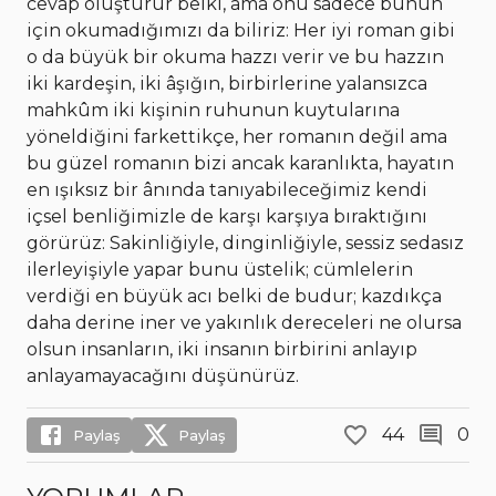
cevap oluşturur belki, ama onu sadece bunun
için okumadığımızı da biliriz: Her iyi roman gibi
o da büyük bir okuma hazzı verir ve bu hazzın
iki kardeşin, iki âşığın, birbirlerine yalansızca
mahkûm iki kişinin ruhunun kuytularına
yöneldiğini farkettikçe, her romanın değil ama
bu güzel romanın bizi ancak karanlıkta, hayatın
en ışıksız bir ânında tanıyabileceğimiz kendi
içsel benliğimizle de karşı karşıya bıraktığını
görürüz: Sakinliğiyle, dinginliğiyle, sessiz sedasız
ilerleyişiyle yapar bunu üstelik; cümlelerin
verdiği en büyük acı belki de budur; kazdıkça
daha derine iner ve yakınlık dereceleri ne olursa
olsun insanların, iki insanın birbirini anlayıp
anlayamayacağını düşünürüz.
44
0
Paylaş
Paylaş