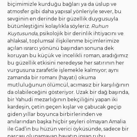
biçimimizle kurduğu bağları ya da üslup ve
atmosfer gibi daha yapısal yönleriyle sever, bu
sevginin en derinde bir güzellik duygusuyla
bütünleştiğini kolaylıkla söyleriz.
Ruhun
Kuytusunda
, psikolojik bir derinlik ihtiyacını ve
ahlaksal, toplumsal ilişkilenme biçimlerimize
açılan ısrarcı yönünü başından sonuna dek
koruyan bu küçük ve incelikli roman, aradığımız
bu güzellik etkisini neredeyse her satırının her
vurgusuna zarafetle işlemekle kalmıyor; aynı
zamanda bir romanı (hayatı) okuma
mutluluğunun ölümcül, acımasız bir karşılığının
da olabileceğini gösteriyor. Uzak bir dağ başında,
bir Yahudi mezarlığının bekçiliğini yapan iki
kardeşin, çetin geçen kışlar ve çabucak geçip
giden yıllar boyunca birbirlerinden ve
anılarından başka hiçbir şeyleri olmayan Amalia
ile Gad’in bu hüzün verici öyküsünde, sadece bir
parçası olunamayan hayatın insan ruhu