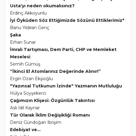
Usta'yı neden okumalısınız?
Erdinç Akkoyunlu
İyi Öyküden Söz Ettiğimizde Sözünü Ettiklerimiz*
Banu Yıldıran Genç
Şaka
Erhan Sunar
İmralı Tartışması, Dem Parti, CHP ve Memleket
Meselesi
Semih Gümüş
“İkinci El Atomlarınız Değerinde Alınır!”
Ergin Ozan Ekşioğlu
"Yazınsal Tutkunun İzinde" Yazmanın Mutluluğu
Hülya Soyşekerci
Çağımızın Klişesi: Özgünlük Takıntısı
Aslı İdil Kaynar
Tür Olarak İklim Değişikliği Romanı
Deniz Gündoğan İbrişim
Edebiyat ve...