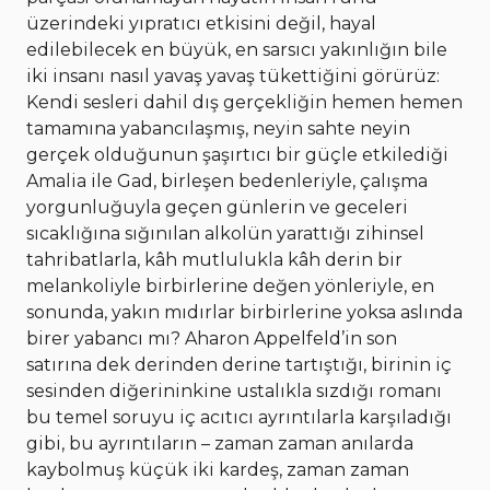
üzerindeki yıpratıcı etkisini değil, hayal
edilebilecek en büyük, en sarsıcı yakınlığın bile
iki insanı nasıl yavaş yavaş tükettiğini görürüz:
Kendi sesleri dahil dış gerçekliğin hemen hemen
tamamına yabancılaşmış, neyin sahte neyin
gerçek olduğunun şaşırtıcı bir güçle etkilediği
Amalia ile Gad, birleşen bedenleriyle, çalışma
yorgunluğuyla geçen günlerin ve geceleri
sıcaklığına sığınılan alkolün yarattığı zihinsel
tahribatlarla, kâh mutlulukla kâh derin bir
melankoliyle birbirlerine değen yönleriyle, en
sonunda, yakın mıdırlar birbirlerine yoksa aslında
birer yabancı mı? Aharon Appelfeld’in son
satırına dek derinden derine tartıştığı, birinin iç
sesinden diğerininkine ustalıkla sızdığı romanı
bu temel soruyu iç acıtıcı ayrıntılarla karşıladığı
gibi, bu ayrıntıların – zaman zaman anılarda
kaybolmuş küçük iki kardeş, zaman zaman