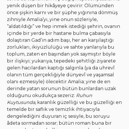
yenik düşen bir hikâyeye çevirir: Ölümünden
önce şişkin karnı ve bir şüphe yığınına dönmüş
zihniyle Amalia’yı, yine onun sözleriyle,
“aldatıldığı” ve hep inmek istediği şehrin, ovanın
içinde bir yerde bir hastane bulma çabasıyla
dolaştıran Gad’in adım başı, her an karşılaştığı
zorlukları, ikiyüzlülüğü ve sahte yanlarıyla bu
toplum, zaten en başından yok saymıştır böyle
bir ilişkiyi; yukarıya, tepedeki şehitliği ziyarete
gelen hacılardan kaptığı salgınla (ya da uhrevî
olanın tüm gerçekliğiyle dünyevî ve yaşamsal
olanı ezmesiyle) ölecektir Amalia; yine de en
derinde yatan sorunun bütün bunlardan uzak
olduğunu okudukça sezeriz:
Ruhun
Kuytusunda
, karanlık güzelliği ve bu güzelliği en
temelde bir saflık ve temizlik ihtiyacıyla
dengelediğini duyuran iç sesiyle, bu soruyu
âdeta sormadan sorar; bütün roman buna bir