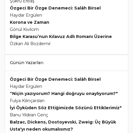
Şükrü Erbaş
Özgeci Bir Özge Denemeci: Salâh Birsel
Haydar Ergülen
Korona ve Zaman
Gönül Kıvılcım
Bilge Karasu’nun Kılavuz Adlı Romanı Üzerine
Özkan Ali Bozdemir
Günün Yazarları
Özgeci Bir Özge Denemeci: Salâh Birsel
Haydar Ergülen
“Niçin yazıyorum? Hangi doğruyu onaylıyorum?"
Fulya Kılınçarslan
İyi Öyküden Söz Ettiğimizde Sözünü Ettiklerimiz*
Banu Yıldıran Genç
Balzac, Dickens, Dostoyevski, Zweig: Üç Büyük
Usta'yı neden okumalısınız?