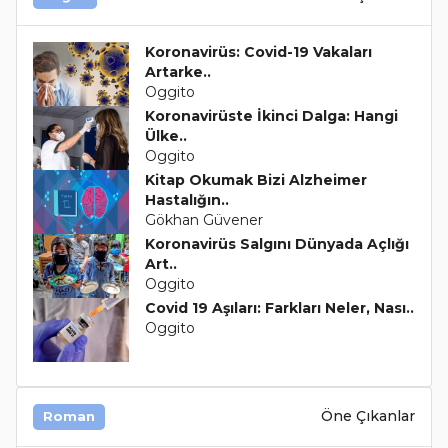
Koronavirüs: Covid-19 Vakaları
Artarke..
Oggito
Koronavirüste İkinci Dalga: Hangi
Ülke..
Oggito
Kitap Okumak Bizi Alzheimer
Hastalığın..
Gökhan Güvener
Koronavirüs Salgını Dünyada Açlığı
Art..
Oggito
Covid 19 Aşıları: Farkları Neler, Nası..
Oggito
Öne Çıkanlar
Roman