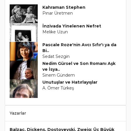
Kahraman Stephen
Pınar Üretmen
İnzivada Yinelenen Nefret
Melike Uzun
Pascale Roze'nin Avcı Sıfır'ı ya da
Bi..
Sedat Sezgin
Nedim Gürsel ve Son Romanı Aşk
ve İsya..
Sinem Gündem
Unutuşlar ve Hatırlayışlar
A. Ömer Türkeş
Yazarlar
Balzac, Dickens, Dostoyevski, Zweig: Üç Büyük