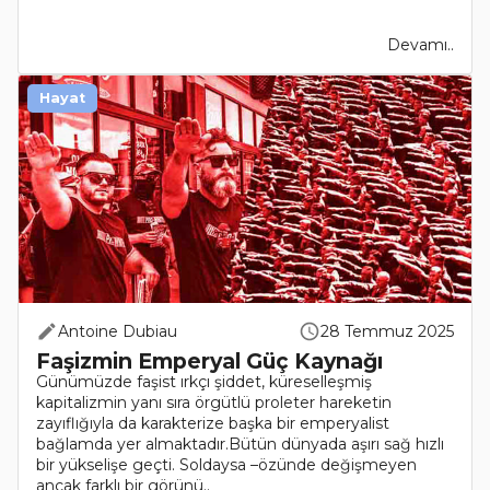
Devamı..
Hayat
Antoine Dubiau
28 Temmuz 2025
Faşizmin Emperyal Güç Kaynağı
Günümüzde faşist ırkçı şiddet, küreselleşmiş
kapitalizmin yanı sıra örgütlü proleter hareketin
zayıflığıyla da karakterize başka bir emperyalist
bağlamda yer almaktadır.Bütün dünyada aşırı sağ hızlı
bir yükselişe geçti. Soldaysa –özünde değişmeyen
ancak farklı bir görünü..