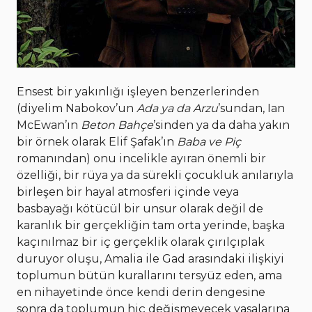
Ensest bir yakınlığı işleyen benzerlerinden
(diyelim Nabokov’un
Ada ya da Arzu
’sundan, Ian
McEwan’ın
Beton Bahçe
’sinden ya da daha yakın
bir örnek olarak Elif Şafak’ın
Baba ve Piç
romanından) onu incelikle ayıran önemli bir
özelliği, bir rüya ya da sürekli çocukluk anılarıyla
birleşen bir hayal atmosferi içinde veya
basbayağı kötücül bir unsur olarak değil de
karanlık bir gerçekliğin tam orta yerinde, başka
kaçınılmaz bir iç gerçeklik olarak çırılçıplak
duruyor oluşu, Amalia ile Gad arasındaki ilişkiyi
toplumun bütün kurallarını tersyüz eden, ama
en nihayetinde önce kendi derin dengesine
sonra da toplumun hiç değişmeyecek yasalarına