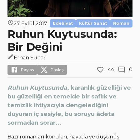
27 Eylül 2017
Edebiyat
Kültür Sanat
Roman
Ruhun Kuytusunda:
Bir Değini
Erhan Sunar
44
0
Paylaş
Paylaş
Ruhun Kuytusunda
, karanlık güzelliği ve
bu güzelliği en temelde bir saflık ve
temizlik ihtiyacıyla dengelediğini
duyuran iç sesiyle, bu soruyu âdeta
sormadan sorar...
Bazı romanları konuları, hayatla ve düşünüş