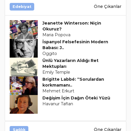
Öne Çıkanlar
Edebiyat
Jeanette Winterson: Niçin
Okuruz?
Maria Popova
İspanyol Felsefesinin Modern
Babası: J..
Oggito
Ünlü Yazarların Aldığı Ret
Mektupları
Emily Temple
Brigitte Labbé: “Sorulardan
korkmamanı..
Mehmet Erkurt
Değişim İçin Dağın Öteki Yüzü
Havanur Taflan
Öne Çıkanlar
Sağlık