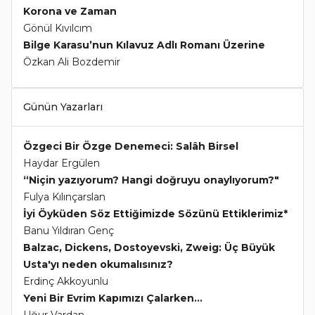
Korona ve Zaman
Gönül Kıvılcım
Bilge Karasu’nun Kılavuz Adlı Romanı Üzerine
Özkan Ali Bozdemir
Günün Yazarları
Özgeci Bir Özge Denemeci: Salâh Birsel
Haydar Ergülen
“Niçin yazıyorum? Hangi doğruyu onaylıyorum?"
Fulya Kılınçarslan
İyi Öyküden Söz Ettiğimizde Sözünü Ettiklerimiz*
Banu Yıldıran Genç
Balzac, Dickens, Dostoyevski, Zweig: Üç Büyük
Usta'yı neden okumalısınız?
Erdinç Akkoyunlu
Yeni Bir Evrim Kapımızı Çalarken...
Uğur Vardan