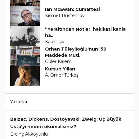
Ian McEwan: Cumartesi
Kısmet Rüstemov
“Yeraltından Notlar, hakikati kanla
ha..
Kadir Işık
Orhan Tüleylioğlu'nun '50
Maddede Mutl..
Güler Kalem
Kurşun Yılları
A. Ömer Türkeş
Yazarlar
Balzac, Dickens, Dostoyevski, Zweig: Üç Büyük
Usta'yı neden okumalısınız?
Erdinç Akkoyunlu