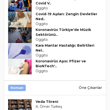
Covid V..
Oggito
Covid-19 Aşıları: Zengin Devletler
Ned..
Oggito
Koronavirüs Türkiye'de Müzik
Sektörünü..
Oggito
Kara Mantar Hastalığı: Belirtileri
Nel..
Oggito
Koronavirüs Aşısı: Pfizer ve
BioNTech'..
Oggito
Öne Çıkanlar
Roman
Veda Töreni
A. Ömer Türkeş