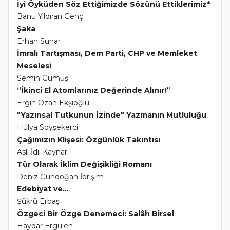
İyi Öyküden Söz Ettiğimizde Sözünü Ettiklerimiz*
Banu Yıldıran Genç
Şaka
Erhan Sunar
İmralı Tartışması, Dem Parti, CHP ve Memleket
Meselesi
Semih Gümüş
“İkinci El Atomlarınız Değerinde Alınır!”
Ergin Ozan Ekşioğlu
"Yazınsal Tutkunun İzinde" Yazmanın Mutluluğu
Hülya Soyşekerci
Çağımızın Klişesi: Özgünlük Takıntısı
Aslı İdil Kaynar
Tür Olarak İklim Değişikliği Romanı
Deniz Gündoğan İbrişim
Edebiyat ve...
Şükrü Erbaş
Özgeci Bir Özge Denemeci: Salâh Birsel
Haydar Ergülen