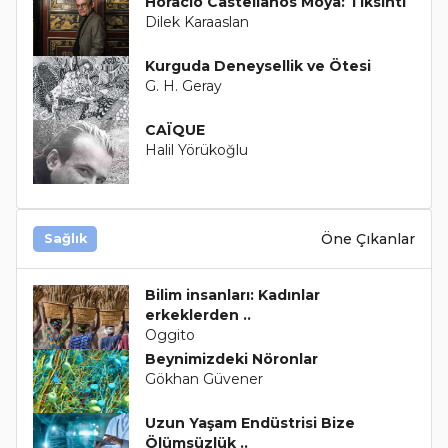
Horacio Castellanos Moya: Tiksinti
Dilek Karaaslan
Kurguda Deneysellik ve Ötesi
G. H. Geray
CAÏQUE
Halil Yörükoğlu
Öne Çıkanlar
Sağlık
Bilim insanları: Kadınlar
erkeklerden ..
Oggito
Beynimizdeki Nöronlar
Gökhan Güvener
Uzun Yaşam Endüstrisi Bize
Ölümsüzlük ..