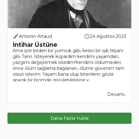
Antonin Artaud
24 Ağustos 2023
İntihar Üstüne
Ama işte birden bir yumruk gibi, kesici bir ışık tırpanı
gibi Tanrı. İsteyerek kopardım kendimi yaşamdan,
yazgımı değiştirmek istedim!Kendimi öldürmeden
önce ölüm sağlama bağlansın, ölüme güvenim tam
olsun isterim. Yaşam bana olup bitenlerin gözle
apaçık bir biçimde görülebilirliğine v..
Devamı..
Daha Fazla Yükle