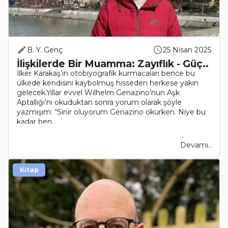
B. Y. Genç
25 Nisan 2025
İlişkilerde Bir Muamma: Zayıflık - Güç..
İlker Karakaş’ın otobiyografik kurmacaları bence bu
ülkede kendisini kaybolmuş hisseden herkese yakın
gelecek.Yıllar evvel Wilhelm Genazino’nun Aşk
Aptallığı’nı okuduktan sonra yorum olarak şöyle
yazmışım: “Sinir oluyorum Genazino okurken. Niye bu
kadar ben..
Devamı..
Kitap