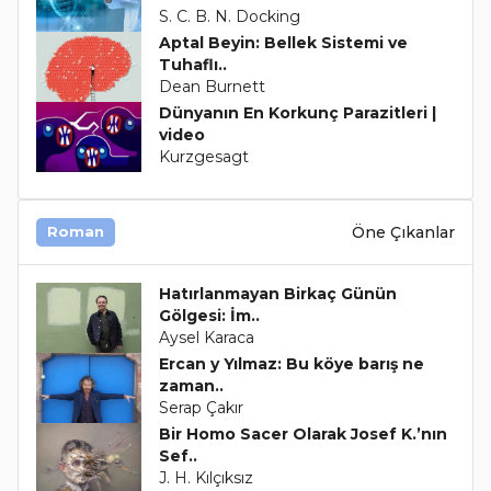
S. C. B. N. Docking
Aptal Beyin: Bellek Sistemi ve
Tuhaflı..
Dean Burnett
Dünyanın En Korkunç Parazitleri |
video
Kurzgesagt
Öne Çıkanlar
Roman
Hatırlanmayan Birkaç Günün
Gölgesi: İm..
Aysel Karaca
Ercan y Yılmaz: Bu köye barış ne
zaman..
Serap Çakır
Bir Homo Sacer Olarak Josef K.’nın
Sef..
J. H. Kılçıksız