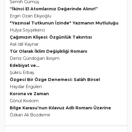
Semih Gümüş
“İkinci El Atomlarınız Değerinde Alınır!”
Ergin Ozan Ekşioğlu
"Yazınsal Tutkunun İzinde" Yazmanın Mutluluğu
Hülya Soyşekerci
Çağımızın Klişesi: Özgünlük Takıntısı
Aslı İdil Kaynar
Tür Olarak İklim Değişikliği Romanı
Deniz Gündoğan İbrişim
Edebiyat ve...
Şükrü Erbaş
Özgeci Bir Özge Denemeci: Salâh Birsel
Haydar Ergülen
Korona ve Zaman
Gönül Kıvılcım
Bilge Karasu’nun Kılavuz Adlı Romanı Üzerine
Özkan Ali Bozdemir