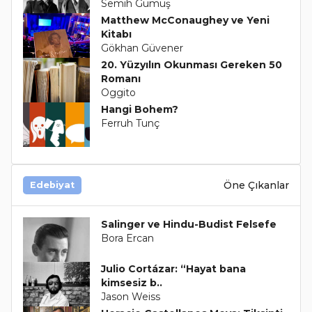
Semih Gümüş
Matthew McConaughey ve Yeni
Kitabı
Gökhan Güvener
20. Yüzyılın Okunması Gereken 50
Romanı
Oggito
Hangi Bohem?
Ferruh Tunç
Öne Çıkanlar
Edebiyat
Salinger ve Hindu-Budist Felsefe
Bora Ercan
Julio Cortázar: “Hayat bana
kimsesiz b..
Jason Weiss