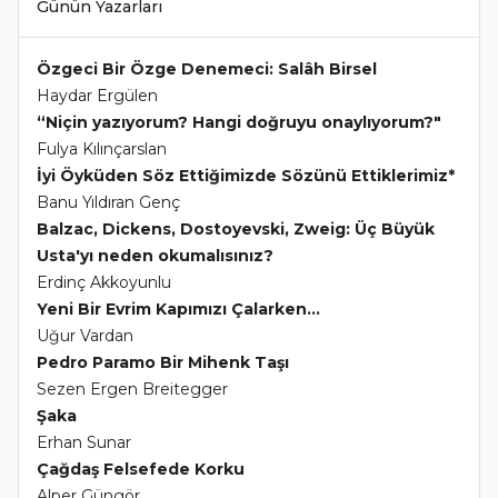
Günün Yazarları
Özgeci Bir Özge Denemeci: Salâh Birsel
Haydar Ergülen
“Niçin yazıyorum? Hangi doğruyu onaylıyorum?"
Fulya Kılınçarslan
İyi Öyküden Söz Ettiğimizde Sözünü Ettiklerimiz*
Banu Yıldıran Genç
Balzac, Dickens, Dostoyevski, Zweig: Üç Büyük
Usta'yı neden okumalısınız?
Erdinç Akkoyunlu
Yeni Bir Evrim Kapımızı Çalarken...
Uğur Vardan
Pedro Paramo Bir Mihenk Taşı
Sezen Ergen Breitegger
Şaka
Erhan Sunar
Çağdaş Felsefede Korku
Alper Güngör