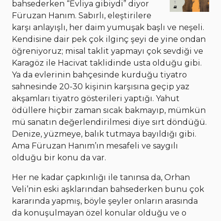
bahsederken “Evliya gibiydi” diyor
Füruzan Hanım. Sabırlı, eleştirilere
karşı anlayışlı, her daim yumuşak başlı ve neşeli.
Kendisine dair pek çok ilginç şeyi de yine ondan
öğreniyoruz; misal taklit yapmayı çok sevdiği ve
Karagöz ile Hacivat taklidinde usta olduğu gibi.
Ya da evlerinin bahçesinde kurduğu tiyatro
sahnesinde 20-30 kişinin karşısına geçip yaz
akşamları tiyatro gösterileri yaptığı. Yahut
ödüllere hiçbir zaman sıcak bakmayıp, mümkün
mü sanatın değerlendirilmesi diye sırt döndüğü.
Denize, yüzmeye, balık tutmaya bayıldığı gibi.
Ama Füruzan Hanım’ın mesafeli ve saygılı
olduğu bir konu da var.
Her ne kadar çapkınlığı ile tanınsa da, Orhan
Veli’nin eski aşklarından bahsederken bunu çok
kararında yapmış, böyle şeyler onların arasında
da konuşulmayan özel konular olduğu ve o