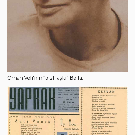
Orhan Veli'nin "gizli aşkı" Bella.