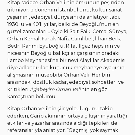
Kitap sadece Orhan Veli’nin ömrünün peşinden
gitmiyor, o dönemin İstanbul’unu, kültür sanat
yaşamını, edebiyat dünyasını da anlatıyor tabi.
1930’lu ve 40’lı yıllar, belki de Beyoğlu’nun en
güzel zamanları… Öyle ki Sait Faik, Cemal Süreya,
Orhan Kemal, Faruk Nafiz Çamlıbel, İlhan Berk,
Bedri Rahmi Eyüboğlu, Rıfat Ilgaz hepsinin ve
nicesinin Beyoğlu balıkçılar çarşısının oradaki
Lambo Meyhanesi’ne bir nevi Alaylılar Akademisi
diye adlandırılan küçücük meyhaneye ayağının
alışmasının müsebbibi Orhan Veli. Her biri
arasındaki dostluk kadar, edebiyat sohbetleri ve
kritikleri
Ağabeyim Orhan Veli
’nin en göz
kamaştıran bölümü.
Kitap Orhan Veli’nin şiir yolculuğunu takip
ederken, Garip akımının ortaya çıkışının yarattığı
etkiler ve yazarlar arasında aldığı tepkileri de
referanslarıyla anlatıyor. “Geçmişi yok saymak