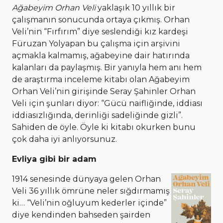
Ağabeyim Orhan Veli
yaklaşık 10 yıllık bir
çalışmanın sonucunda ortaya çıkmış. Orhan
Veli’nin “Fırfırım” diye seslendiği kız kardeşi
Füruzan Yolyapan bu çalışma için arşivini
açmakla kalmamış, ağabeyine dair hatırında
kalanları da paylaşmış. Bir yanıyla hem anı hem
de araştırma inceleme kitabı olan Ağabeyim
Orhan Veli’nin girişinde Seray Şahinler Orhan
Veli için şunları diyor: “Gücü naifliğinde, iddiası
iddiasızlığında, derinliği sadeliğinde gizli”.
Sahiden de öyle. Öyle ki kitabı okurken bunu
çok daha iyi anlıyorsunuz.
Evliya gibi bir adam
1914 senesinde dünyaya gelen Orhan
Veli 36 yıllık ömrüne neler sığdırmamış
ki… “Veli’nin oğluyum kederler içinde”
diye kendinden bahseden şairden