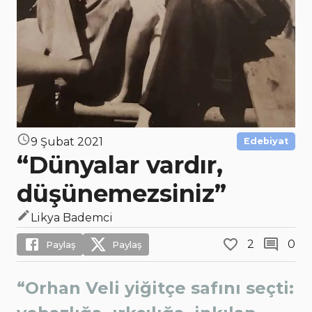
9 Şubat 2021
Edebiyat
“Dünyalar vardır,
düşünemezsiniz”
Likya Bademci
2
0
Paylaş
Paylaş
“Orhan Veli yiğitçe safını seçti: