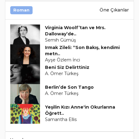
Öne Çıkanlar
Roman
Virginia Woolf’tan ve Mrs.
Dalloway’de..
Semih Gümüş
Irmak Zileli: “Son Bakış, kendimi
metn..
Ayşe Özlem İnci
Beni Siz Delirttiniz
A. Ömer Türkeş
Berlin’de Son Tango
A. Ömer Türkeş
Yeşilin Kızı Anne'in Okurlarına
Öğrett..
Samantha Ellis