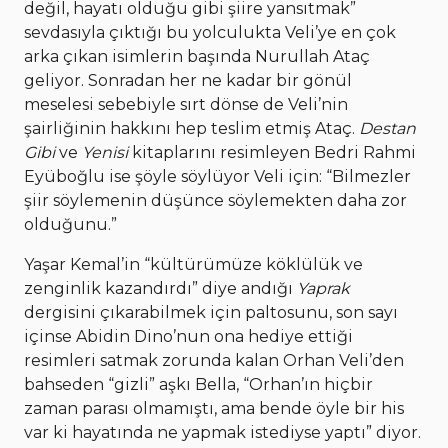
değil, hayatı olduğu gibi şiire yansıtmak”
sevdasıyla çıktığı bu yolculukta Veli’ye en çok
arka çıkan isimlerin başında Nurullah Ataç
geliyor. Sonradan her ne kadar bir gönül
meselesi sebebiyle sırt dönse de Veli’nin
şairliğinin hakkını hep teslim etmiş Ataç.
Destan
Gibi
ve
Yenisi
kitaplarını resimleyen Bedri Rahmi
Eyüboğlu ise şöyle söylüyor Veli için: “Bilmezler
şiir söylemenin düşünce söylemekten daha zor
olduğunu.”
Yaşar Kemal’in “kültürümüze köklülük ve
zenginlik kazandırdı” diye andığı
Yaprak
dergisini çıkarabilmek için paltosunu, son sayı
içinse Abidin Dino’nun ona hediye ettiği
resimleri satmak zorunda kalan Orhan Veli’den
bahseden “gizli” aşkı Bella, “Orhan’ın hiçbir
zaman parası olmamıştı, ama bende öyle bir his
var ki hayatında ne yapmak istediyse yaptı” diyor.