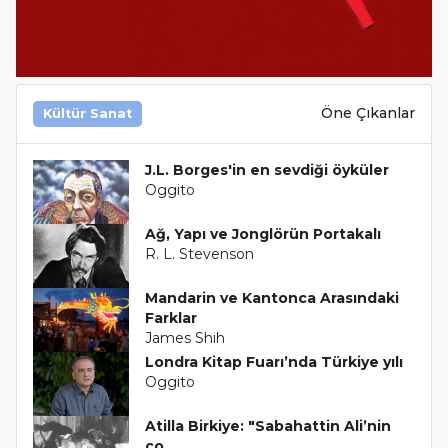
Öne Çıkanlar
Kültür Sanat
J.L. Borges'in en sevdiği öyküler
Oggito
Ağ, Yapı ve Jonglörün Portakalı
R. L. Stevenson
Mandarin ve Kantonca Arasındaki
Farklar
James Shih
Londra Kitap Fuarı’nda Türkiye yılı
Oggito
Atilla Birkiye: "Sabahattin Ali’nin
ço..