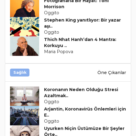
Fotoğraflarla Bir Hayat: Toni
Morrison
Oggito
Stephen King yanıtlıyor: Bir yazar
aşı..
Oggito
Thich Nhat Hanh’dan 4 Mantra:
Korkuyu ..
Maria Popova
Öne Çıkanlar
Sağlık
Koronanın Neden Olduğu Stresi
Azaltmak..
Oggito
Arjantin, Koronavirüs Önlemleri için
E..
Oggito
Uyurken Niçin Üstümüze Bir Şeyler
Örte..