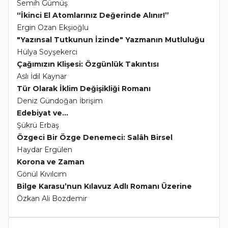
Semih Gümüş
“İkinci El Atomlarınız Değerinde Alınır!”
Ergin Ozan Ekşioğlu
"Yazınsal Tutkunun İzinde" Yazmanın Mutluluğu
Hülya Soyşekerci
Çağımızın Klişesi: Özgünlük Takıntısı
Aslı İdil Kaynar
Tür Olarak İklim Değişikliği Romanı
Deniz Gündoğan İbrişim
Edebiyat ve...
Şükrü Erbaş
Özgeci Bir Özge Denemeci: Salâh Birsel
Haydar Ergülen
Korona ve Zaman
Gönül Kıvılcım
Bilge Karasu’nun Kılavuz Adlı Romanı Üzerine
Özkan Ali Bozdemir