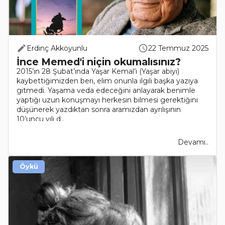
Erdinç Akkoyunlu
22 Temmuz 2025
İnce Memed'i niçin okumalısınız?
2015’in 28 Şubat’ında Yaşar Kemal’i (Yaşar abiyi)
kaybettiğimizden beri, elim onunla ilgili başka yazıya
gitmedi. Yaşama veda edeceğini anlayarak benimle
yaptığı uzun konuşmayı herkesin bilmesi gerektiğini
düşünerek yazdıktan sonra aramızdan ayrılışının
10’uncu yılı d..
Devamı..
Öykü