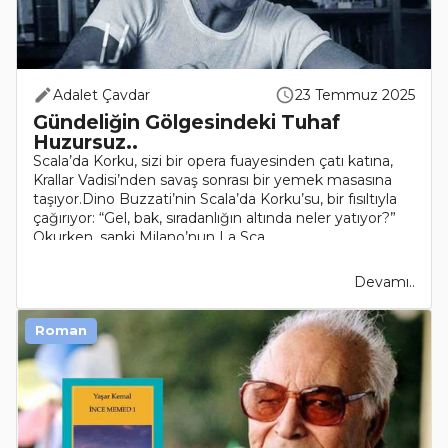
Adalet Çavdar
23 Temmuz 2025
Gündeliğin Gölgesindeki Tuhaf
Huzursuz..
Scala’da Korku, sizi bir opera fuayesinden çatı katına,
Krallar Vadisi’nden savaş sonrası bir yemek masasına
taşıyor.Dino Buzzati’nin Scala’da Korku’su, bir fısıltıyla
çağırıyor: “Gel, bak, sıradanlığın altında neler yatıyor?”
Okurken, sanki Milano’nun La Sca..
Devamı..
Roman