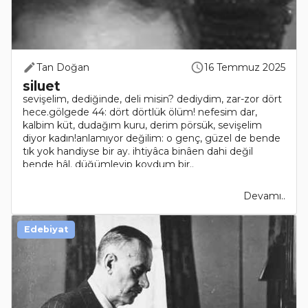
Tan Doğan
16 Temmuz 2025
siluet
sevişelim, dediğinde, deli misin? dediydim, zar-zor dört
hece.gölgede 44: dört dörtlük ölüm! nefesim dar,
kalbim küt, dudağım kuru, derim pörsük, sevişelim
diyor kadın!anlamıyor değilim: o genç, güzel de bende
tık yok handiyse bir ay. ihtiyâca binâen dahi değil
bende hâl. düğümleyip koydum bir..
Devamı..
Edebiyat