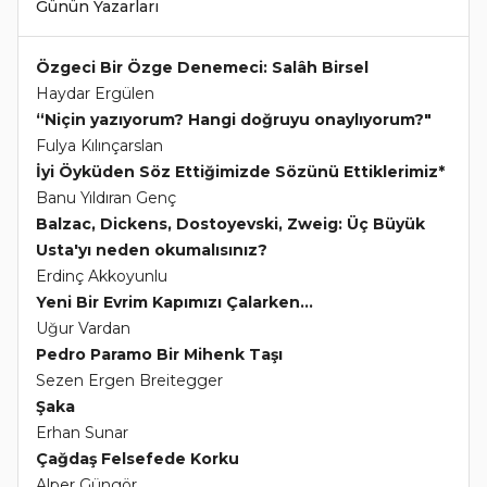
Günün Yazarları
Özgeci Bir Özge Denemeci: Salâh Birsel
Haydar Ergülen
“Niçin yazıyorum? Hangi doğruyu onaylıyorum?"
Fulya Kılınçarslan
İyi Öyküden Söz Ettiğimizde Sözünü Ettiklerimiz*
Banu Yıldıran Genç
Balzac, Dickens, Dostoyevski, Zweig: Üç Büyük
Usta'yı neden okumalısınız?
Erdinç Akkoyunlu
Yeni Bir Evrim Kapımızı Çalarken...
Uğur Vardan
Pedro Paramo Bir Mihenk Taşı
Sezen Ergen Breitegger
Şaka
Erhan Sunar
Çağdaş Felsefede Korku
Alper Güngör