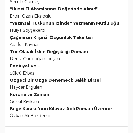
Semih Gümüş
“İkinci El Atomlarınız Değerinde Alınır!”
Ergin Ozan Ekşioğlu
"Yazınsal Tutkunun İzinde" Yazmanın Mutluluğu
Hülya Soyşekerci
Çağımızın Klişesi: Özgünlük Takıntısı
Aslı İdil Kaynar
Tür Olarak İklim Değişikliği Romanı
Deniz Gündoğan İbrişim
Edebiyat ve...
Şükrü Erbaş
Özgeci Bir Özge Denemeci: Salâh Birsel
Haydar Ergülen
Korona ve Zaman
Gönül Kıvılcım
Bilge Karasu’nun Kılavuz Adlı Romanı Üzerine
Özkan Ali Bozdemir