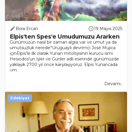
Bora Ercan
19 Mayıs 2025
Elpis'ten Spes'e Umudumuzu Ararken
Günümüzün nasıl bir zaman algısı var ve umut ya da
umutsuzluk nerede?Uruguaylı devrimci José Mujica
içinElpis’le ilk olarak Yunan mitolojisinin kurucu ismi
Hesiodos’un İşler ve Günler adlı eserinde günümüzde
yaklaşık 2700 yıl önce karşılaşıyoruz. Elpis Yunancada
um..
Devamı..
Edebiyat