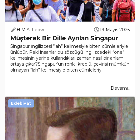
H.M.A. Leow
19 Mayıs 2025
Müşterek Bir Dille Ayrılan Singapur
Singapur İngilizcesi “lah” kelimesiyle biten cümleleriyle
ünlüdür. Peki insanlar bu sözcüğü İngilizcedeki “one”
kelimesinin yerine kullandıkları zaman nasıl bir anlam
ortaya çıkar?Singapur’un renkli kreolü, çevirisi mümkün
olmayan “lah” kelimesiyle biten cümleleriy..
Devamı..
Edebiyat