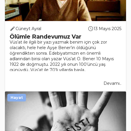
Cüneyt Ayral
13 Mayıs 2025
Ölümle Randevumuz Var
Vüs’at ile ilgili bir yazı yazmak benim için çok zor
olacaktı, hele hele Ayşe Bener’in öldüğünü
öğrendikten sonra. Edebiyatımızın en önemli
adlarından birisi olan yazar Vüs’at O. Bener 10 Mayıs
1922 de doğmuştu. 2022 yılı onun 100’üncü yaş
günüydü…Vüs’at ile 70’li yıllarda başla..
Devamı..
Hayat