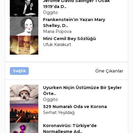
Jerome David Salinger 1 Ocak
1919’da D..
Oggito
Frankenstein’ın Yazarı Mary
Shelley, D..
Maria Popova
Mini Cemil Bey Sözlüğü
Ufuk Karakurt
Öne Çıkanlar
Sağlık
Uyurken Niçin Üstümüze Bir Şeyler
Örte..
Oggito
529 Numaralı Oda ve Korona
Serhat Yeşildağ
Koronavirüs: Türkiye'de
Normalleşme Ad..