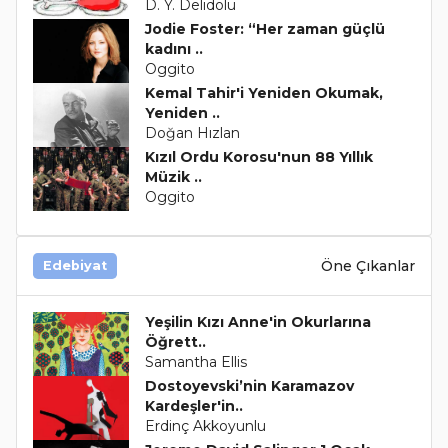
D. Y. Delidolu
Jodie Foster: “Her zaman güçlü
kadını ..
Oggito
Kemal Tahir'i Yeniden Okumak,
Yeniden ..
Doğan Hızlan
Kızıl Ordu Korosu'nun 88 Yıllık
Müzik ..
Oggito
Öne Çıkanlar
Edebiyat
Yeşilin Kızı Anne'in Okurlarına
Öğrett..
Samantha Ellis
Dostoyevski’nin Karamazov
Kardeşler'in..
Erdinç Akkoyunlu