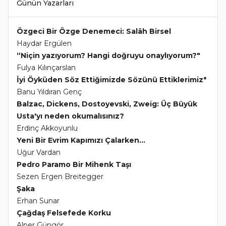
Günün Yazarları
Özgeci Bir Özge Denemeci: Salâh Birsel
Haydar Ergülen
“Niçin yazıyorum? Hangi doğruyu onaylıyorum?"
Fulya Kılınçarslan
İyi Öyküden Söz Ettiğimizde Sözünü Ettiklerimiz*
Banu Yıldıran Genç
Balzac, Dickens, Dostoyevski, Zweig: Üç Büyük
Usta'yı neden okumalısınız?
Erdinç Akkoyunlu
Yeni Bir Evrim Kapımızı Çalarken...
Uğur Vardan
Pedro Paramo Bir Mihenk Taşı
Sezen Ergen Breitegger
Şaka
Erhan Sunar
Çağdaş Felsefede Korku
Alper Güngör