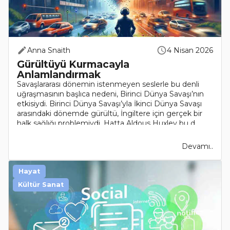
Anna Snaith
4 Nisan 2026
Gürültüyü Kurmacayla
Anlamlandırmak
Savaşlararası dönemin istenmeyen seslerle bu denli
uğraşmasının başlıca nedeni, Birinci Dünya Savaşı’nın
etkisiydi. Birinci Dünya Savaşı’yla İkinci Dünya Savaşı
arasındaki dönemde gürültü, İngiltere için gerçek bir
halk sağlığı problemiydi. Hatta Aldous Huxley bu d..
Devamı..
Hayat
Kültür Sanat