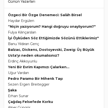
Günün Yazarları
Özgeci Bir Özge Denemeci: Salâh Birsel
Haydar Ergülen
“Niçin yazıyorum? Hangi doğruyu onaylıyorum?"
Fulya Kılınçarslan
İyi Öyküden Söz Ettiğimizde Sözünü Ettiklerimiz*
Banu Yıldıran Genç
Balzac, Dickens, Dostoyevski, Zweig: Üç Büyük
Usta'yı neden okumalısınız?
Erdinç Akkoyunlu
Yeni Bir Evrim Kapımızı Çalarken...
Uğur Vardan
Pedro Paramo Bir Mihenk Taşı
Sezen Ergen Breitegger
Şaka
Erhan Sunar
Çağdaş Felsefede Korku
Alper Güngör