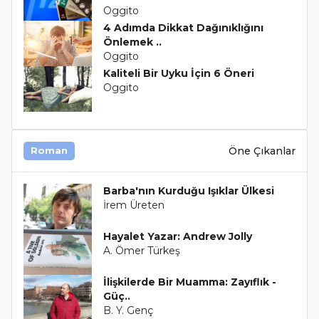
Oggito
4 Adımda Dikkat Dağınıklığını
Önlemek ..
Oggito
Kaliteli Bir Uyku İçin 6 Öneri
Oggito
Öne Çıkanlar
Roman
Barba'nın Kurduğu Işıklar Ülkesi
İrem Üreten
Hayalet Yazar: Andrew Jolly
A. Ömer Türkeş
İlişkilerde Bir Muamma: Zayıflık -
Güç..
B. Y. Genç