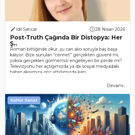
İdil Sancar
28 Nisan 2026
Post-Truth Çağında Bir Distopya: Her
Ş..
Roman bittiğinde okur, şu can alıcı soruyla baş başa
kalıyor: Bize sunulan “cennet” gerçekten güvenli mi,
yoksa gerçekleri görmemizi engelleyen bir perde mi?
Televizyonu her açtığımızda ya da sosyal medyadaki
haber akışımıza göz attığımızda karş..
Devamı..
Kültür Sanat