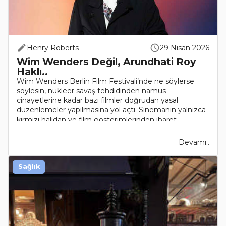
Henry Roberts
29 Nisan 2026
Wim Wenders Değil, Arundhati Roy
Haklı..
Wim Wenders Berlin Film Festivali’nde ne söylerse
söylesin, nükleer savaş tehdidinden namus
cinayetlerine kadar bazı filmler doğrudan yasal
düzenlemeler yapılmasına yol açtı. Sinemanın yalnızca
kırmızı halıdan ve film gösterimlerinden ibaret
olduğunu düşünene..
Devamı..
Sağlık