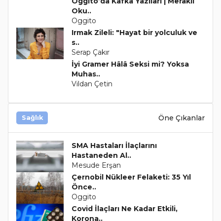
Oggito’da Kafka Yazıları | Meraklı
Oku..
Oggito
Irmak Zileli: "Hayat bir yolculuk ve
s..
Serap Çakır
İyi Gramer Hâlâ Seksi mi? Yoksa
Muhas..
Vildan Çetin
Öne Çıkanlar
Sağlık
SMA Hastaları İlaçlarını
Hastaneden Al..
Mesude Erşan
Çernobil Nükleer Felaketi: 35 Yıl
Önce..
Oggito
Covid İlaçları Ne Kadar Etkili,
Korona..