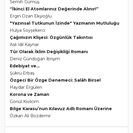
Semih Gümüş
“İkinci El Atomlarınız Değerinde Alınır!”
Ergin Ozan Ekşioğlu
"Yazınsal Tutkunun İzinde" Yazmanın Mutluluğu
Hülya Soyşekerci
Çağımızın Klişesi: Özgünlük Takıntısı
Aslı İdil Kaynar
Tür Olarak İklim Değişikliği Romanı
Deniz Gündoğan İbrişim
Edebiyat ve...
Şükrü Erbaş
Özgeci Bir Özge Denemeci: Salâh Birsel
Haydar Ergülen
Korona ve Zaman
Gönül Kıvılcım
Bilge Karasu’nun Kılavuz Adlı Romanı Üzerine
Özkan Ali Bozdemir