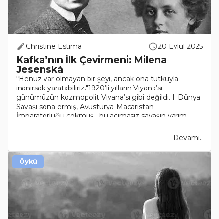
Christine Estima
20 Eylül 2025
Kafka’nın İlk Çevirmeni: Milena
Jesenská
“Henüz var olmayan bir şeyi, ancak ona tutkuyla
inanırsak yaratabiliriz."1920’li yılların Viyana’sı
günümüzün kozmopolit Viyana’sı gibi değildi. I. Dünya
Savaşı sona ermiş, Avusturya-Macaristan
İmparatorluğu çökmüş, bu acımasız savaşın yarım
bıraktığı işi 191..
Devamı..
Öykü