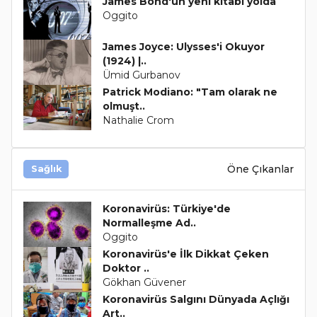
James Bond'un yeni kitabı yolda
Oggito
James Joyce: Ulysses'i Okuyor
(1924) |..
Ümid Gurbanov
Patrick Modiano: "Tam olarak ne
olmuşt..
Nathalie Crom
Öne Çıkanlar
Sağlık
Koronavirüs: Türkiye'de
Normalleşme Ad..
Oggito
Koronavirüs'e İlk Dikkat Çeken
Doktor ..
Gökhan Güvener
Koronavirüs Salgını Dünyada Açlığı
Art..