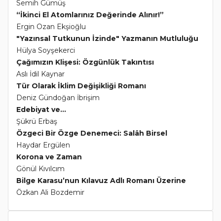
Semih Gümüş
“İkinci El Atomlarınız Değerinde Alınır!”
Ergin Ozan Ekşioğlu
"Yazınsal Tutkunun İzinde" Yazmanın Mutluluğu
Hülya Soyşekerci
Çağımızın Klişesi: Özgünlük Takıntısı
Aslı İdil Kaynar
Tür Olarak İklim Değişikliği Romanı
Deniz Gündoğan İbrişim
Edebiyat ve...
Şükrü Erbaş
Özgeci Bir Özge Denemeci: Salâh Birsel
Haydar Ergülen
Korona ve Zaman
Gönül Kıvılcım
Bilge Karasu’nun Kılavuz Adlı Romanı Üzerine
Özkan Ali Bozdemir