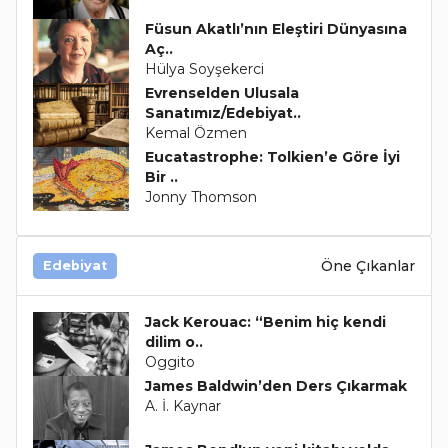
Füsun Akatlı’nın Eleştiri Dünyasına
Aç..
Hülya Soyşekerci
Evrenselden Ulusala
Sanatımız/Edebiyat..
Kemal Özmen
Eucatastrophe: Tolkien’e Göre İyi
Bir ..
Jonny Thomson
Öne Çıkanlar
Edebiyat
Jack Kerouac: “Benim hiç kendi
dilim o..
Oggito
James Baldwin’den Ders Çıkarmak
A. İ. Kaynar