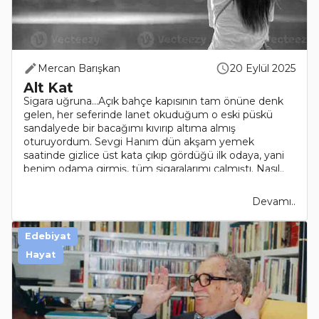
Mercan Barışkan
20 Eylül 2025
Alt Kat
Sigara uğruna…Açık bahçe kapısının tam önüne denk
gelen, her seferinde lanet okuduğum o eski püskü
sandalyede bir bacağımı kıvırıp altıma almış
oturuyordum. Sevgi Hanım dün akşam yemek
saatinde gizlice üst kata çıkıp gördüğü ilk odaya, yani
benim odama girmiş, tüm sigaralarımı çalmıştı. Nasıl..
Devamı..
Edebiyat
Hayat