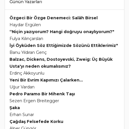
Günün Yazarları
Özgeci Bir Özge Denemeci: Salâh Birsel
Haydar Ergülen
“Niçin yazıyorum? Hangi doğruyu onaylıyorum?"
Fulya Kılınçarslan
İyi Öyküden Söz Ettiğimizde Sözünü Ettiklerimiz*
Banu Yıldıran Genç
Balzac, Dickens, Dostoyevski, Zweig: Üç Büyük
Usta'yı neden okumalısınız?
Erdinç Akkoyunlu
Yeni Bir Evrim Kapımızı Çalarken...
Uğur Vardan
Pedro Paramo Bir Mihenk Taşı
Sezen Ergen Breitegger
Şaka
Erhan Sunar
Çağdaş Felsefede Korku
Alper Güngör