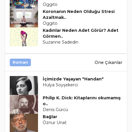
Oggito
Koronanın Neden Olduğu Stresi
Azaltmak..
Oggito
Kadınlar Neden Adet Görür? Adet
Görmen..
Suzanne Sadedin
Öne Çıkanlar
Roman
İçimizde Yaşayan "Handan"
Hülya Soyşekerci
Philip K. Dick: Kitaplarını okumamış
o..
Denis Gürcü
Bağlar
Öznur Unat