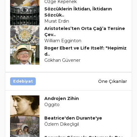
Özge Kepenek
Sözcüklerin İktidarı, İktidarın
Sözcük..
Murat Erdin
Aristoteles’ten Orta Çağ’a Tersine
Çev..
William Egginton
Roger Ebert ve Life Itself: "Hepimiz
d..
Gökhan Güvener
Öne Çıkanlar
Edebiyat
Androjen Zihin
Oggito
Beatrice'den Durante'ye
Özlem Dikeçligil