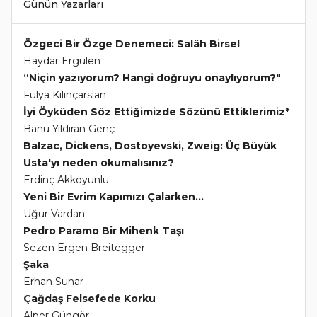
Günün Yazarları
Özgeci Bir Özge Denemeci: Salâh Birsel
Haydar Ergülen
“Niçin yazıyorum? Hangi doğruyu onaylıyorum?"
Fulya Kılınçarslan
İyi Öyküden Söz Ettiğimizde Sözünü Ettiklerimiz*
Banu Yıldıran Genç
Balzac, Dickens, Dostoyevski, Zweig: Üç Büyük
Usta'yı neden okumalısınız?
Erdinç Akkoyunlu
Yeni Bir Evrim Kapımızı Çalarken...
Uğur Vardan
Pedro Paramo Bir Mihenk Taşı
Sezen Ergen Breitegger
Şaka
Erhan Sunar
Çağdaş Felsefede Korku
Alper Güngör