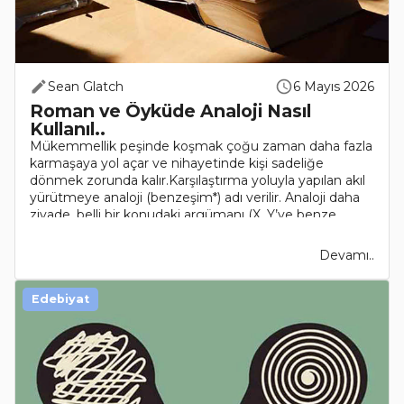
Sean Glatch
6 Mayıs 2026
Roman ve Öyküde Analoji Nasıl
Kullanıl..
Mükemmellik peşinde koşmak çoğu zaman daha fazla
karmaşaya yol açar ve nihayetinde kişi sadeliğe
dönmek zorunda kalır.Karşılaştırma yoluyla yapılan akıl
yürütmeye analoji (benzeşim*) adı verilir. Analoji daha
ziyade, belli bir konudaki argümanı (X, Y’ye benze..
Devamı..
Edebiyat