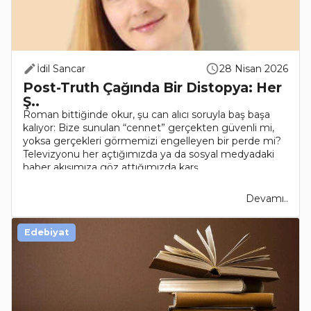
İdil Sancar
28 Nisan 2026
Post-Truth Çağında Bir Distopya: Her
Ş..
Roman bittiğinde okur, şu can alıcı soruyla baş başa
kalıyor: Bize sunulan “cennet” gerçekten güvenli mi,
yoksa gerçekleri görmemizi engelleyen bir perde mi?
Televizyonu her açtığımızda ya da sosyal medyadaki
haber akışımıza göz attığımızda karş..
Devamı..
Edebiyat