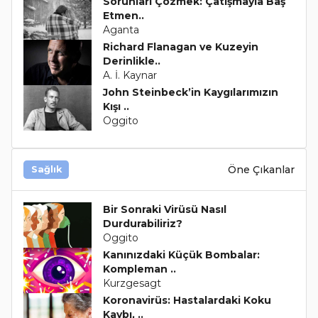
Sorunları Çözmek: Çatışmayla Baş
Etmen..
Aganta
Richard Flanagan ve Kuzeyin
Derinlikle..
A. İ. Kaynar
John Steinbeck’in Kaygılarımızın
Kışı ..
Oggito
Öne Çıkanlar
Sağlık
Bir Sonraki Virüsü Nasıl
Durdurabiliriz?
Oggito
Kanınızdaki Küçük Bombalar:
Kompleman ..
Kurzgesagt
Koronavirüs: Hastalardaki Koku
Kaybı, ..