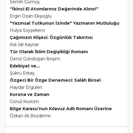
Semih Gümüş
“İkinci El Atomlarınız Değerinde Alınır!”
Ergin Ozan Ekşioğlu
"Yazınsal Tutkunun İzinde" Yazmanın Mutluluğu
Hülya Soyşekerci
Çağımızın Klişesi: Özgünlük Takıntısı
Aslı İdil Kaynar
Tür Olarak İklim Değişikliği Romanı
Deniz Gündoğan İbrişim
Edebiyat ve...
Şükrü Erbaş
Özgeci Bir Özge Denemeci: Salâh Birsel
Haydar Ergülen
Korona ve Zaman
Gönül Kıvılcım
Bilge Karasu’nun Kılavuz Adlı Romanı Üzerine
Özkan Ali Bozdemir