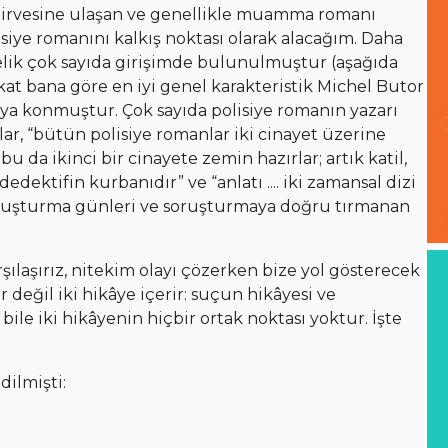
 zirvesine ulaşan ve genellikle muamma romanı
lisiye romanını kalkış noktası olarak alacağım. Daha
elik çok sayıda girişimde bulunulmuştur (aşağıda
kat bana göre en iyi genel karakteristik Michel Butor
a konmuştur. Çok sayıda polisiye romanın yazarı
ar, “bütün polisiye romanlar iki cinayet üzerine
 bu da ikinci bir cinayete zemin hazırlar; artık katil,
ektifin kurbanıdır” ve “anlatı .... iki zamansal dizi
oruşturma günleri ve soruşturmaya doğru tırmanan
ılaşırız, nitekim olayı çözerken bize yol gösterecek
 değil iki hikâye içerir: suçun hikâyesi ve
bile iki hikâyenin hiçbir ortak noktası yoktur. İşte
dilmişti: