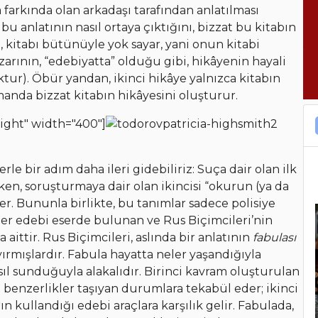
arkında olan arkadaşı tarafından anlatılması
t bu anlatının nasıl ortaya çıktığını, bizzat bu kitabın
e, kitabı bütünüyle yok sayar, yani onun kitabi
azarının, “edebiyatta” olduğu gibi, hikâyenin hayali
r). Öbür yandan, ikinci hikâye yalnızca kitabın
anda bizzat kitabın hikâyesini oluşturur.
ight" width="400"]
le bir adım daha ileri gidebiliriz: Suça dair olan ilk
rken, soruşturmaya dair olan ikincisi “okurun (ya da
der. Bununla birlikte, bu tanımlar sadece polisiye
er edebi eserde bulunan ve Rus Biçimcileri’nin
 aittir. Rus Biçimcileri, aslında bir anlatının
fabulası
ırmışlardır. Fabula hayatta neler yaşandığıyla
asıl sunduğuyla alakalıdır. Birinci kavram oluşturulan
 benzerlikler taşıyan durumlara tekabül eder; ikinci
n kullandığı edebi araçlara karşılık gelir. Fabulada,