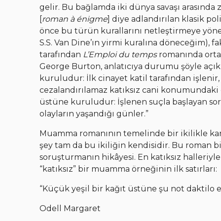
gelir. Bu bağlamda iki dünya savaşı arasında
[
roman à énigme
] diye adlandırılan klasik po
önce bu türün kurallarını netleştirmeye yön
S.S. Van Dine’ın yirmi kuralına döneceğim), fa
tarafından
L’Emploi du temps
romanında ortay
George Burton, anlatıcıya durumu şöyle açıkl
kuruludur: İlk cinayet katil tarafından işlenir,
cezalandırılamaz katıksız cani konumundaki ded
üstüne kuruludur: İşlenen suçla başlayan s
olayların yaşandığı günler.”
Muamma romanının temelinde bir ikilikle karş
şey tam da bu ikiliğin kendisidir. Bu roman bir
soruşturmanın hikâyesi. En katıksız halleriyle 
“katıksız” bir muamma örneğinin ilk satırları:
“Küçük yeşil bir kağıt üstüne şu not daktilo e
Odell Margaret