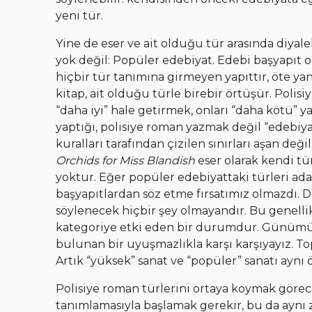
yeni tür.
Yine de eser ve ait olduğu tür arasında diyal
yok değil: Popüler edebiyat. Edebi başyapıt ol
hiçbir tür tanımına girmeyen yapıttır, öte ya
kitap, ait olduğu türle birebir örtüşür. Polisi
“daha iyi” hale getirmek, onları “daha kötü” ya
yaptığı, polisiye roman yazmak değil “edebiy
kuralları tarafından çizilen sınırları aşan de
Orchids for Miss Blandish
eser olarak kendi t
yoktur. Eğer popüler edebiyattaki türleri ada
başyapıtlardan söz etme fırsatımız olmazdı. 
söylenecek hiçbir şey olmayandır. Bu genellik
kategoriye etki eden bir durumdur. Günümü
bulunan bir uyuşmazlıkla karşı karşıyayız. T
Artık “yüksek” sanat ve “popüler” sanatı ay
Polisiye roman türlerini ortaya koymak görec
tanımlamasıyla başlamak gerekir, bu da aynı 