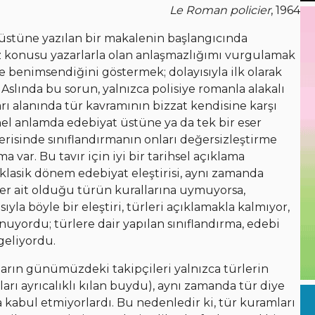
Le Roman policier
, 1964
” üstüne yazılan bir makalenin başlangıcında
öz konusu yazarlarla olan anlaşmazlığımı vurgulamak
e benimsendiğini göstermek; dolayısıyla ilk olarak
slında bu sorun, yalnızca polisiye romanla alakalı
ları alanında tür kavramının bizzat kendisine karşı
Genel anlamda edebiyat üstüne ya da tek bir eser
içerisinde sınıflandırmanın onları değersizleştirme
 var. Bu tavır için iyi bir tarihsel açıklama
klasik dönem edebiyat eleştirisi, aynı zamanda
eser ait olduğu türün kurallarına uymuyorsa,
yla böyle bir eleştiri, türleri açıklamakla kalmıyor,
uyordu; türlere dair yapılan sınıflandırma, edebi
geliyordu.
ların günümüzdeki takipçileri yalnızca türlerin
rı ayrıcalıklı kılan buydu), aynı zamanda tür diye
a kabul etmiyorlardı. Bu nedenledir ki, tür kuramları