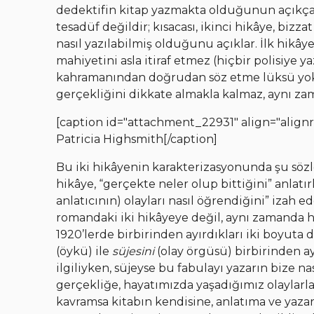
dedektifin kitap yazmakta olduğunun açıkça f
tesadüf değildir; kısacası, ikinci hikâye, bizza
nasıl yazılabilmiş olduğunu açıklar. İlk hikây
mahiyetini asla itiraf etmez (hiçbir polisiye y
kahramanından doğrudan söz etme lüksü yoktu
gerçekliğini dikkate almakla kalmaz, aynı zam
[caption id="attachment_22931" align="alignr
Patricia Highsmith[/caption]
Bu iki hikâyenin karakterizasyonunda şu sözler
hikâye, “gerçekte neler olup bittiğini” anlatı
anlatıcının) olayları nasıl öğrendiğini” izah e
romandaki iki hikâyeye değil, aynı zamanda h
1920’lerde birbirinden ayırdıkları iki boyuta da
(öykü) ile
süjesini
(olay örgüsü) birbirinden ay
ilgiliyken, süjeyse bu fabulayı yazarın bize n
gerçekliğe, hayatımızda yaşadığımız olaylarla
kavramsa kitabın kendisine, anlatıma ve yazarı