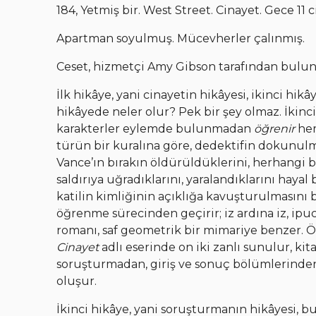
184, Yetmiş bir. West Street. Cinayet. Gece 11
Apartman soyulmuş. Mücevherler çalınmış.
Ceset, hizmetçi Amy Gibson tarafından bulunm
İlk hikâye, yani cinayetin hikâyesi, ikinci hik
hikâyede neler olur? Pek bir şey olmaz. İkinc
karakterler eylemde bulunmadan
öğrenir
her
türün bir kuralına göre, dedektifin dokunulm
Vance’ın bırakın öldürüldüklerini, herhangi b
saldırıya uğradıklarını, yaralandıklarını haya
katilin kimliğinin açıklığa kavuşturulmasını bi
öğrenme sürecinden geçirir; iz ardına iz, i
romanı, saf geometrik bir mimariye benzer. Ö
Cinayet
adlı eserinde on iki zanlı sunulur, kit
soruşturmadan, giriş ve sonuç bölümlerinden
oluşur.
İkinci hikâye, yani soruşturmanın hikâyesi, b