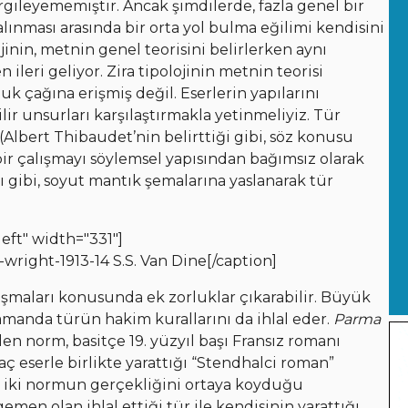
rgileyememiştir. Ancak şimdilerde, fazla genel bir
 alınması arasında bir orta yol bulma eğilimi kendisini
nin, metnin genel teorisini belirlerken aynı
leri geliyor. Zira tipolojinin metnin teorisi
uk çağına erişmiş değil. Eserlerin yapılarını
ir unsurları karşılaştırmakla yetinmeliyiz. Tür
Albert Thibaudet’nin belirttiği gibi, söz konusu
ir çalışmayı söylemsel yapısından bağımsız olarak
ı gibi, soyut mantık şemalarına yaslanarak tür
eft" width="331"]
S.S. Van Dine[/caption]
lışmaları konusunda ek zorluklar çıkarabilir. Büyük
 zamanda türün hakim kurallarını da ihlal eder.
Parma
len norm, basitçe 19. yüzyıl başı Fransız romanı
aç eserle birlikte yarattığı “Stendhalci roman”
ı, iki normun gerçekliğini ortaya koyduğu
men olan ihlal ettiği tür ile kendisinin yarattığı