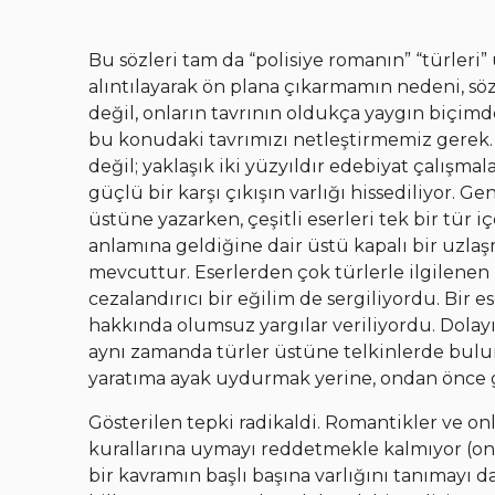
Bu sözleri tam da “polisiye romanın” “türleri
alıntılayarak ön plana çıkarmamın nedeni, s
değil, onların tavrının oldukça yaygın biçimd
bu konudaki tavrımızı netleştirmemiz gerek. A
değil; yaklaşık iki yüzyıldır edebiyat çalışma
güçlü bir karşı çıkışın varlığı hissediliyor. 
üstüne yazarken, çeşitli eserleri tek bir tür 
anlamına geldiğine dair üstü kapalı bir uzlaşma
mevcuttur. Eserlerden çok türlerle ilgilenen 
cezalandırıcı bir eğilim de sergiliyordu. Bir 
hakkında olumsuz yargılar veriliyordu. Dolayısı
aynı zamanda türler üstüne telkinlerde bulun
yaratıma ayak uydurmak yerine, ondan önce 
Gösterilen tepki radikaldi. Romantikler ve on
kurallarına uymayı reddetmekle kalmıyor (onla
bir kavramın başlı başına varlığını tanımayı d