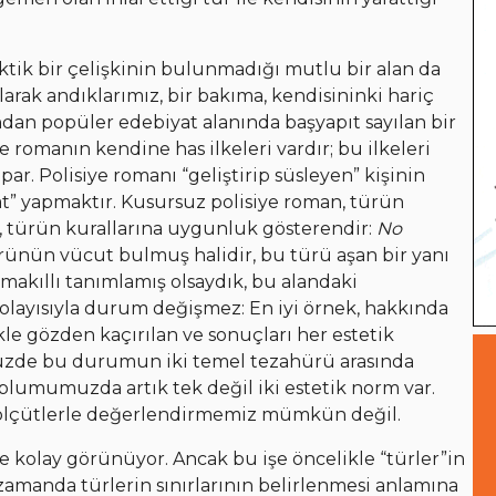
ektik bir çelişkinin bulunmadığı mutlu bir alan da
arak andıklarımız, bir bakıma, kendisininki hariç
ndan popüler edebiyat alanında başyapıt sayılan bir
ye romanın kendine has ilkeleri vardır; bu ilkeleri
par. Polisiye romanı “geliştirip süsleyen” kişinin
at” yapmaktır. Kusursuz polisiye roman, türün
ğil, türün kurallarına uygunluk gösterendir:
No
ürünün vücut bulmuş halidir, bu türü aşan bir yanı
makıllı tanımlamış olsaydık, bu alandaki
Dolayısıyla durum değişmez: En iyi örnek, hakkında
le gözden kaçırılan ve sonuçları her estetik
zde bu durumun iki temel tezahürü arasında
oplumumuzda artık tek değil iki estetik norm var.
nı ölçütlerle değerlendirmemiz mümkün değil.
e kolay görünüyor. Ancak bu işe öncelikle “türler”in
zamanda türlerin sınırlarının belirlenmesi anlamına