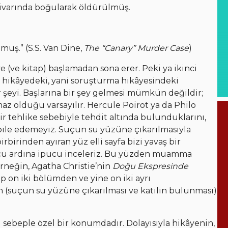
 civarında boğularak öldürülmüş.
uş.” (S.S. Van Dine,
The “Canary” Murder Case
)
âye (ve kitap) başlamadan sona erer. Peki ya ikinci
i hikâyedeki, yani soruşturma hikâyesindeki
 şeyi. Başlarına bir şey gelmesi mümkün değildir;
az olduğu varsayılır. Hercule Poirot ya da Philo
ir tehlike sebebiyle tehdit altında bulunduklarını,
l bile edemeyiz. Suçun su yüzüne çıkarılmasıyla
rbirinden ayıran yüz elli sayfa bizi yavaş bir
pucu ardına ipucu inceleriz. Bu yüzden muamma
rneğin, Agatha Christie’nin
Doğu Ekspresinde
ap on iki bölümden ve yine on iki ayrı
 (suçun su yüzüne çıkarılması ve katilin bulunması)
u sebeple özel bir konumdadır. Dolayısıyla hikâyenin,