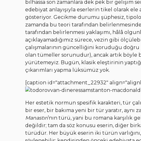
bilhassa son zamanlara dek pek bir gelişim se
edebiyat anlayışıyla eserlerin tikel olarak ele
gösteriyor. Gecikme durumu şüphesiz, tipoloji
zamanda bu teori tarafından belirlenmesinden i
tarafından belirlenmesi yaklaşımı, hâlâ olgunl
açıklayamadığımız sürece, vezin gibi ölçülebil
çalışmalarının güncelliğini koruduğu doğru (
olan tümeller sorunudur), ancak artık böyle b
yürütemeyiz. Bugün, klasik eleştirinin yaptığ
çıkarımları yapma lüksümüz yok.
[caption id="attachment_22932" align="alignl
Her estetik normun spesifik karakteri, tür ça
bir eser, bir bakıma yeni bir tür yaratır, aynı
Manastırı
’nın türü, yani bu romana karşılık ge
değildir; tam da söz konusu eserin, diğer birk
türüdür. Her büyük eserin iki türün varlığın
söylenebilir: kendisinden önceki edebiyata ege