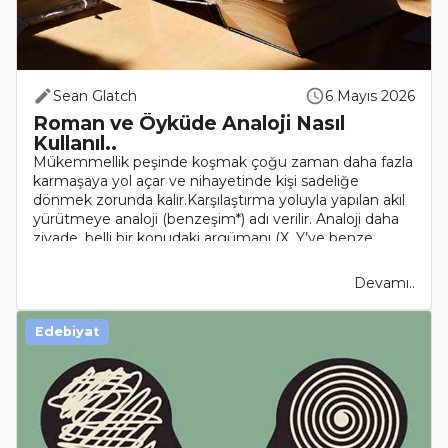
Sean Glatch
6 Mayıs 2026
Roman ve Öyküde Analoji Nasıl
Kullanıl..
Mükemmellik peşinde koşmak çoğu zaman daha fazla
karmaşaya yol açar ve nihayetinde kişi sadeliğe
dönmek zorunda kalır.Karşılaştırma yoluyla yapılan akıl
yürütmeye analoji (benzeşim*) adı verilir. Analoji daha
ziyade, belli bir konudaki argümanı (X, Y’ye benze..
Devamı..
Edebiyat