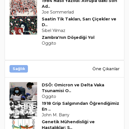
1984 Nasıl Yazıldı: Avrupa’daki Son
Ad..
Joe Sommerlad
Saatin Tik Takları, Sarı Çiçekler ve
D..
Sibel Yılmaz
Zambra'nın Döşediği Yol
Oggito
Öne Çıkanlar
Sağlık
DSÖ: Omicron ve Delta Vaka
Tsunamisi O..
Oggito
1918 Grip Salgınından Öğrendiğimiz
En ..
John M. Barry
Genetik Mühendisliği ve
Hastalıklar: S..