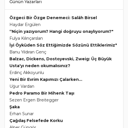
Günün Yazarları
Özgeci Bir Özge Denemeci: Salâh Birsel
Haydar Ergülen
“Niçin yazıyorum? Hangi doğruyu onaylıyorum?"
Fulya Kılınçarslan
İyi Öyküden Söz Ettiğimizde Sözünü Ettiklerimiz*
Banu Yıldıran Genç
Balzac, Dickens, Dostoyevski, Zweig: Üç Büyük
Usta'yı neden okumalısınız?
Erdinç Akkoyunlu
Yeni Bir Evrim Kapımızı Çalarken...
Uğur Vardan
Pedro Paramo Bir Mihenk Taşı
Sezen Ergen Breitegger
Şaka
Erhan Sunar
Çağdaş Felsefede Korku
Alper Güngör