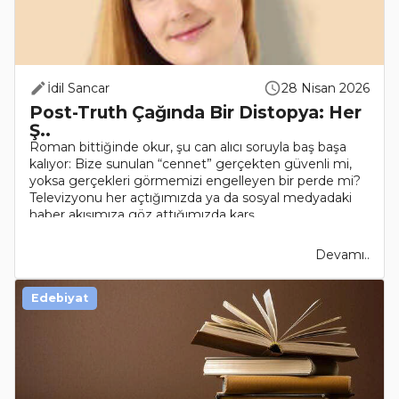
İdil Sancar
28 Nisan 2026
Post-Truth Çağında Bir Distopya: Her
Ş..
Roman bittiğinde okur, şu can alıcı soruyla baş başa
kalıyor: Bize sunulan “cennet” gerçekten güvenli mi,
yoksa gerçekleri görmemizi engelleyen bir perde mi?
Televizyonu her açtığımızda ya da sosyal medyadaki
haber akışımıza göz attığımızda karş..
Devamı..
Edebiyat