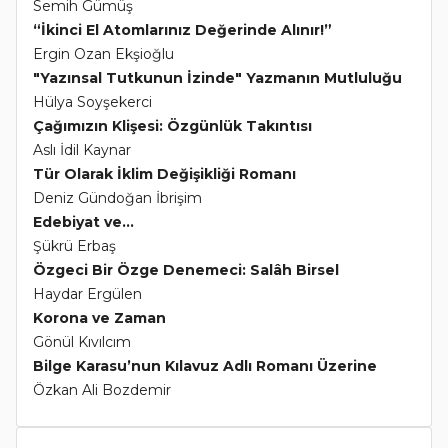
Semih Gümüş
“İkinci El Atomlarınız Değerinde Alınır!”
Ergin Ozan Ekşioğlu
"Yazınsal Tutkunun İzinde" Yazmanın Mutluluğu
Hülya Soyşekerci
Çağımızın Klişesi: Özgünlük Takıntısı
Aslı İdil Kaynar
Tür Olarak İklim Değişikliği Romanı
Deniz Gündoğan İbrişim
Edebiyat ve...
Şükrü Erbaş
Özgeci Bir Özge Denemeci: Salâh Birsel
Haydar Ergülen
Korona ve Zaman
Gönül Kıvılcım
Bilge Karasu’nun Kılavuz Adlı Romanı Üzerine
Özkan Ali Bozdemir