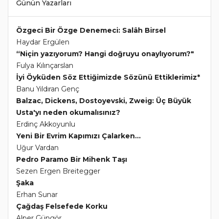
Günün Yazarları
Özgeci Bir Özge Denemeci: Salâh Birsel
Haydar Ergülen
“Niçin yazıyorum? Hangi doğruyu onaylıyorum?"
Fulya Kılınçarslan
İyi Öyküden Söz Ettiğimizde Sözünü Ettiklerimiz*
Banu Yıldıran Genç
Balzac, Dickens, Dostoyevski, Zweig: Üç Büyük
Usta'yı neden okumalısınız?
Erdinç Akkoyunlu
Yeni Bir Evrim Kapımızı Çalarken...
Uğur Vardan
Pedro Paramo Bir Mihenk Taşı
Sezen Ergen Breitegger
Şaka
Erhan Sunar
Çağdaş Felsefede Korku
Alper Güngör