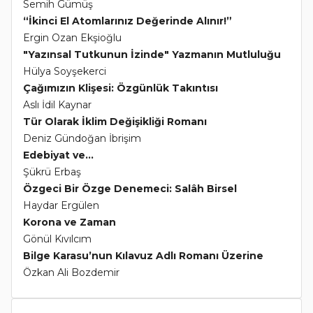
Semih Gümüş
“İkinci El Atomlarınız Değerinde Alınır!”
Ergin Ozan Ekşioğlu
"Yazınsal Tutkunun İzinde" Yazmanın Mutluluğu
Hülya Soyşekerci
Çağımızın Klişesi: Özgünlük Takıntısı
Aslı İdil Kaynar
Tür Olarak İklim Değişikliği Romanı
Deniz Gündoğan İbrişim
Edebiyat ve...
Şükrü Erbaş
Özgeci Bir Özge Denemeci: Salâh Birsel
Haydar Ergülen
Korona ve Zaman
Gönül Kıvılcım
Bilge Karasu’nun Kılavuz Adlı Romanı Üzerine
Özkan Ali Bozdemir