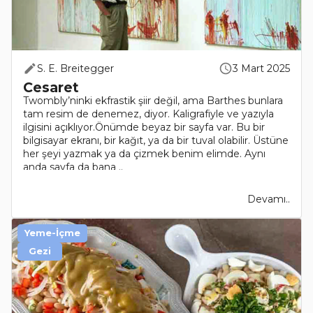
S. E. Breitegger
3 Mart 2025
Cesaret
Twombly’ninki ekfrastik şiir değil, ama Barthes bunlara
tam resim de denemez, diyor. Kaligrafiyle ve yazıyla
ilgisini açıklıyor.Önümde beyaz bir sayfa var. Bu bir
bilgisayar ekranı, bir kağıt, ya da bir tuval olabilir. Üstüne
her şeyi yazmak ya da çizmek benim elimde. Aynı
anda sayfa da bana ..
Devamı..
Yeme-İçme
Gezi