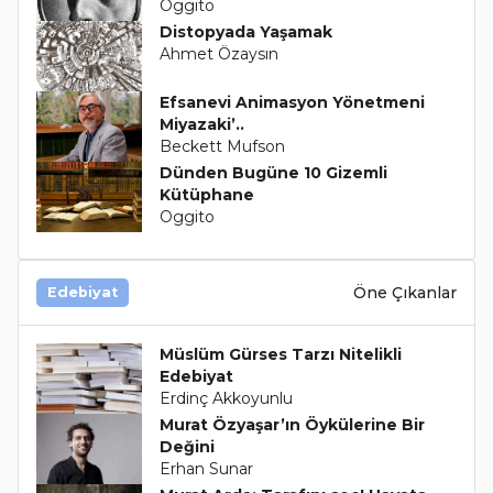
Oggito
Distopyada Yaşamak
Ahmet Özaysın
Efsanevi Animasyon Yönetmeni
Miyazaki’..
Beckett Mufson
Dünden Bugüne 10 Gizemli
Kütüphane
Oggito
Öne Çıkanlar
Edebiyat
Müslüm Gürses Tarzı Nitelikli
Edebiyat
Erdinç Akkoyunlu
Murat Özyaşar’ın Öykülerine Bir
Değini
Erhan Sunar