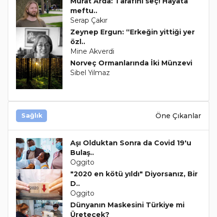
Murat Arda: Tarafını seç! Hayata
meftu..
Serap Çakır
Zeynep Ergun: “Erkeğin yittiği yer
özl..
Mine Akverdi
Norveç Ormanlarında İki Münzevi
Sibel Yılmaz
Öne Çıkanlar
Sağlık
Aşı Olduktan Sonra da Covid 19'u
Bulaş..
Oggito
"2020 en kötü yıldı" Diyorsanız, Bir
D..
Oggito
Dünyanın Maskesini Türkiye mi
Üretecek?