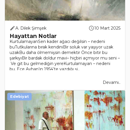
A. Dilek Şimşek
10 Mart 2025
Hayattan Notlar
KurtulamayanSen kader ağacı değilsin – nedeni
buTutkularına bırak kendiniBir soluk var yaşıyor uzak
uzakBu daha ölmemişsin demektir Önce bitir bu
şarkıyıBir bardak doldur mavi– hiçbiri açmıyor mu seni –
Ve git bu gelmediğin yereKurtulamayan – nedeni
bu. Ece Ayhan’ın 1954’te yazdığı şi..
Devamı..
Edebiyat