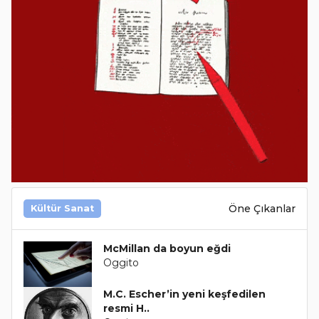
Öne Çıkanlar
Kültür Sanat
McMillan da boyun eğdi
Oggito
M.C. Escher’in yeni keşfedilen
resmi H..