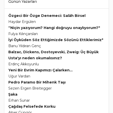
Günün Yazarları
Özgeci Bir Özge Denemeci: Salâh Birsel
Haydar Ergülen
“Niçin yazıyorum? Hangi doğruyu onaylıyorum?"
Fulya Kılınçarslan
İyi Öyküden Söz Ettiğimizde Sözünü Ettiklerimiz*
Banu Yıldıran Genç
Balzac, Dickens, Dostoyevski, Zweig: Üç Büyük
Usta'yı neden okumalısınız?
Erdinç Akkoyunlu
Yeni Bir Evrim Kapımızı Çalarken...
Uğur Vardan
Pedro Paramo Bir Mihenk Taşı
Sezen Ergen Breitegger
Şaka
Erhan Sunar
Çağdaş Felsefede Korku
Alper Güngör