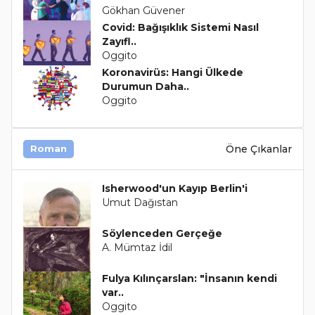
Gökhan Güvener
Covid: Bağışıklık Sistemi Nasıl
Zayıfl..
Oggito
Koronavirüs: Hangi Ülkede
Durumun Daha..
Oggito
Öne Çıkanlar
Roman
Isherwood'un Kayıp Berlin'i
Umut Dağıstan
Söylenceden Gerçeğe
A. Mümtaz İdil
Fulya Kılınçarslan: "İnsanın kendi
var..
Oggito