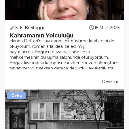
S. E. Breitegger
15 Mart 2025
Kahramanın Yolculuğu
İrlanda Defteri’ni aynı anda bir büyüme kitabı gibi de
okuyorum, romanlarla idealize edilmiş
hayatlarımız.Boğucu havasıyla, ağır ceza
mahkemesinin duruşma salonunda oturuyordum.
Boğaz kıyısındaki kampüsümüzden mezun olmuştum,
hayatımın yüz seksen derece değiştiği, avukatlık staj..
Devamı..
Öykü