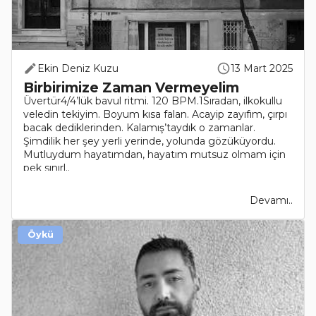
Ekin Deniz Kuzu
13 Mart 2025
Birbirimize Zaman Vermeyelim
Üvertür4/4’lük bavul ritmi. 120 BPM.1Sıradan, ilkokullu
veledin tekiyim. Boyum kısa falan. Acayip zayıfım, çırpı
bacak dediklerinden. Kalamış’taydık o zamanlar.
Şimdilik her şey yerli yerinde, yolunda gözüküyordu.
Mutluydum hayatımdan, hayatım mutsuz olmam için
pek sınırl..
Devamı..
Öykü