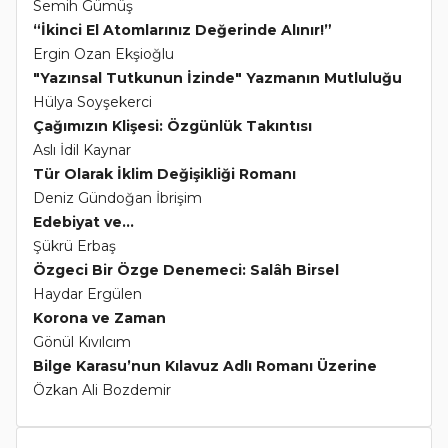
Semih Gümüş
“İkinci El Atomlarınız Değerinde Alınır!”
Ergin Ozan Ekşioğlu
"Yazınsal Tutkunun İzinde" Yazmanın Mutluluğu
Hülya Soyşekerci
Çağımızın Klişesi: Özgünlük Takıntısı
Aslı İdil Kaynar
Tür Olarak İklim Değişikliği Romanı
Deniz Gündoğan İbrişim
Edebiyat ve...
Şükrü Erbaş
Özgeci Bir Özge Denemeci: Salâh Birsel
Haydar Ergülen
Korona ve Zaman
Gönül Kıvılcım
Bilge Karasu’nun Kılavuz Adlı Romanı Üzerine
Özkan Ali Bozdemir