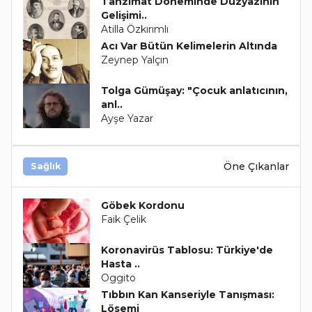
Tanzimat Döneminde Düzyazının
Gelişimi..
Atilla Özkırımlı
Acı Var Bütün Kelimelerin Altında
Zeynep Yalçın
Tolga Gümüşay: "Çocuk anlatıcının,
anl..
Ayşe Yazar
Öne Çıkanlar
Sağlık
Göbek Kordonu
Faik Çelik
Koronavirüs Tablosu: Türkiye'de
Hasta ..
Oggito
Tıbbın Kan Kanseriyle Tanışması:
Lösemi