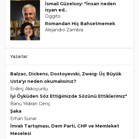
İsmail Güzelsoy: "İnsan neden
isyan ed..
Oggito
Romandan Hiç Bahsetmemek
Alejandro Zambra
Yazarlar
Balzac, Dickens, Dostoyevski, Zweig: Üç Büyük
Usta'yı neden okumalısınız?
Erdinç Akkoyunlu
İyi Öyküden Söz Ettiğimizde Sözünü Ettiklerimiz*
Banu Yıldıran Genç
Şaka
Erhan Sunar
İmralı Tartışması, Dem Parti, CHP ve Memleket
Meselesi