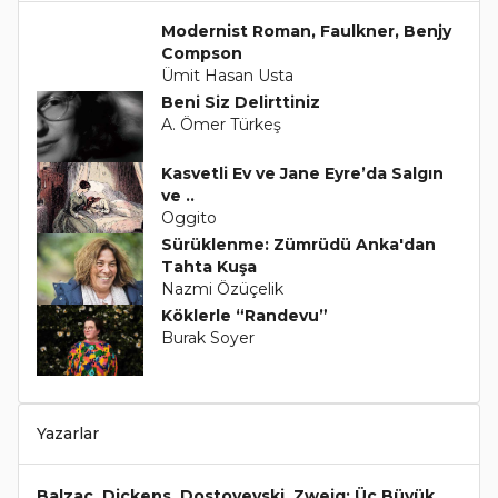
Modernist Roman, Faulkner, Benjy
Compson
Ümit Hasan Usta
Beni Siz Delirttiniz
A. Ömer Türkeş
Kasvetli Ev ve Jane Eyre’da Salgın
ve ..
Oggito
Sürüklenme: Zümrüdü Anka'dan
Tahta Kuşa
Nazmi Özüçelik
Köklerle “Randevu”
Burak Soyer
Yazarlar
Balzac, Dickens, Dostoyevski, Zweig: Üç Büyük