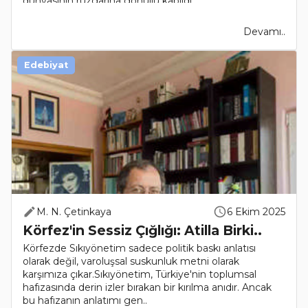
dünyasının rüzgârına gönüllü kapıldı..
Devamı..
Edebiyat
M. N. Çetinkaya
6 Ekim 2025
Körfez'in Sessiz Çığlığı: Atilla Birki..
Körfezde Sıkıyönetim sadece politik baskı anlatısı
olarak değil, varoluşsal suskunluk metni olarak
karşımıza çıkar.Sıkıyönetim, Türkiye'nin toplumsal
hafızasında derin izler bırakan bir kırılma anıdır. Ancak
bu hafızanın anlatımı gen..