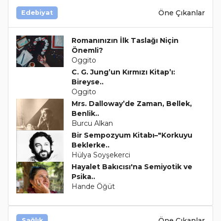
Öne Çıkanlar
Edebiyat
Romanınızın İlk Taslağı Niçin
Önemli?
Oggito
C. G. Jung’un Kırmızı Kitap’ı:
Bireyse..
Oggito
Mrs. Dalloway’de Zaman, Bellek,
Benlik..
Burcu Alkan
Bir Sempozyum Kitabı–"Korkuyu
Beklerke..
Hülya Soyşekerci
Hayalet Bakıcısı'na Semiyotik ve
Psika..
Hande Öğüt
Öne Çıkanlar
Sağlık