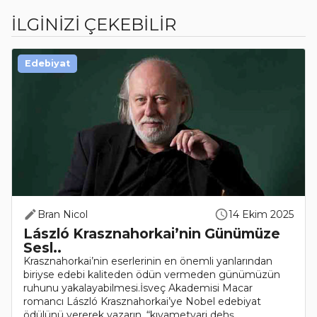
İLGİNİZİ ÇEKEBİLİR
Edebiyat
Bran Nicol
14 Ekim 2025
László Krasznahorkai’nin Günümüze
Sesl..
Krasznahorkai’nin eserlerinin en önemli yanlarından
biriyse edebi kaliteden ödün vermeden günümüzün
ruhunu yakalayabilmesi.İsveç Akademisi Macar
romancı László Krasznahorkai’ye Nobel edebiyat
ödülünü vererek yazarın, “kıyametvari dehş..