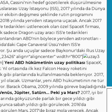
ASA, Cassini'nin hedef gözetilerek düşürülmesine
slararası Uzay İstasyonu (ISS), 2017 yılında da Dünya
ir ekibin değişmesi şeklinde rutin programını
2018 yılında yeniden istasyona uçacak. Ancak 2017
e tedarikleri üstlenecek olan özel SpaceX firması,
k sadece Dragon uzay aracı ISS'e tedarikleri
sonlandıran ABD'nin böylece yeniden astronotları -
ida'daki Cape Canaveral Üssü'nden ISS'e
r. Şu anda uçuşlar sadece Baykonur'daki Rus Uzay
_23426" align="aligncenter" width="800"]
on]
Yeni ABD hükümetinin uzay politikası
SpaceX,
 Yıl ortasında ilk kez Falcon Heavy roketini
uk gibi planlarında kullanılmasında bekleniyor. 2017,
ir yıl olacak. Uzmanlar, yeni ABD hükümetinin ne tür
iyor. Barack Obama, 2009 yılında göreve başladığında
Venüs, Jüpiter, Satürn… Peki ya Mars?
2017, iyi bir
arında gökyüzünde parlak bir gece yıldızı gibi
yunca sabah yıldızı gibi görülecek. 2016'da
görülen Mars, 2017'de biraz mola verecek. Ancak