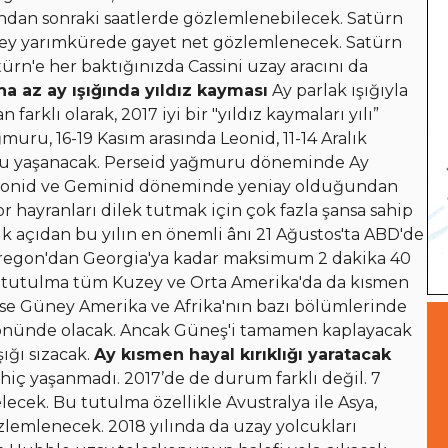
sından sonraki saatlerde gözlemlenebilecek. Satürn
ney yarımkürede gayet net gözlemlenecek. Satürn
ürn'e her baktığınızda Cassini uzay aracını da
a az ay ışığında yıldız kayması
Ay parlak ışığıyla
arklı olarak, 2017 iyi bir "yıldız kaymaları yılı”
muru, 16-19 Kasım arasında Leonid, 11-14 Aralık
uru yaşanacak. Perseid yağmuru döneminde Ay
a Leonid ve Geminid döneminde yeniay olduğundan
r hayranları dilek tutmak için çok fazla şansa sahip
 açıdan bu yılın en önemli ânı 21 Ağustos'ta ABD'de
regon'dan Georgia'ya kadar maksimum 2 dakika 40
tutulma tüm Kuzey ve Orta Amerika'da da kısmen
se Güney Amerika ve Afrika'nın bazı bölümlerinde
önünde olacak. Ancak Güneş'i tamamen kaplayacak
ığı sızacak.
Ay kısmen hayal kırıklığı yaratacak
 hiç yaşanmadı. 2017’de de durum farklı değil. 7
ecek. Bu tutulma özellikle Avustralya ile Asya,
lemlenecek. 2018 yılında da uzay yolcukları