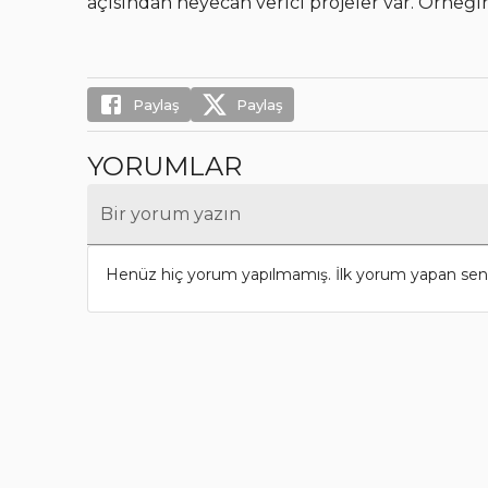
açısından heyecan verici projeler var. Örneğ
Paylaş
Paylaş
YORUMLAR
Bir yorum yazın
Henüz hiç yorum yapılmamış. İlk yorum yapan sen 