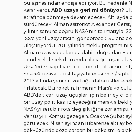
bulaşmasından endişe ediliyor. Bu nedenle N
karar verdi.
ABD uzaya geri mi dönüyor?
Ulu
etrafında dönmeye devam edecek. Altı ayda b
sürdürecek. Alman astronot Alexander Gerst, 
yılının sonuna doğru NASA'nın talimatıyla ISS'
ISS'e yeni uzay aracını gönderecek. Şu ana de
ulaştırıyordu. 2011 yılında mekik programını 
Alman uzay yolcuları da dahil- doğrudan Flor
gönderebilecek durumda olacağı düşünülüyo
Üssü'nden yapılıyor. [caption id="attachment
SpaceX uzaya turist taşıyabilecek mi?[/capti
2017 yılında yeni bir zorluğu daha üstlenecek:
fırlatacak. Bu roketin, firmanın Mars'a yolcul
ABD'de ticari uzay uçuşları için belirleyici b
bir uzay politikası izleyeceğini merakla bekl
NASA'yı sert bir rota değişikliğine zorlamıştı.
Venüs yılı. Komşu gezegen, Ocak ve Şubat ayl
görülecek. Nisan ayından itibarense altı ay bo
gökyüzünde göze çarpan bir gökcismi olarak 