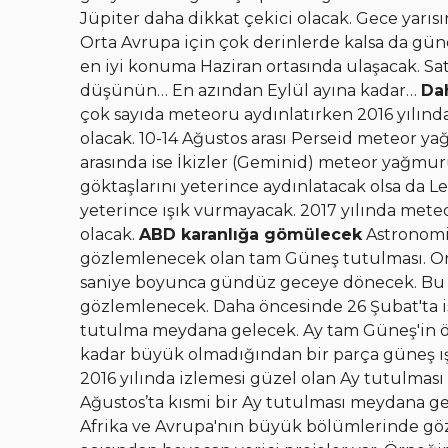
Jüpiter daha dikkat çekici olacak. Gece yarı
Orta Avrupa için çok derinlerde kalsa da gü
en iyi konuma Haziran ortasında ulaşacak. Sat
düşünün… En azından Eylül ayına kadar…
Dah
çok sayıda meteoru aydınlatırken 2016 yılından f
olacak. 10-14 Ağustos arası Perseid meteor yağ
arasında ise İkizler (Geminid) meteor yağm
göktaşlarını yeterince aydınlatacak olsa d
yeterince ışık vurmayacak. 2017 yılında meteo
olacak.
ABD karanlığa gömülecek
Astronomik
gözlemlenecek olan tam Güneş tutulması. O
saniye boyunca gündüz geceye dönecek. Bu 
gözlemlenecek. Daha öncesinde 26 Şubat'ta i
tutulma meydana gelecek. Ay tam Güneş'in 
kadar büyük olmadığından bir parça güneş ış
2016 yılında izlemesi güzel olan Ay tutulması
Ağustos’ta kısmi bir Ay tutulması meydana gel
Afrika ve Avrupa'nın büyük bölümlerinde göz