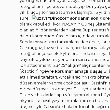
yörüngesinde dönüyor. Uzay aracı hemen her 
fotoğraflarını çekip, veri toplayıp Dünya'ya g
yıllık uçuş sonrası Satürn'e ulaşmıştı. 13 yı
süre…
"Dinozor” sondanın son göre
olarak kabul ediliyor. NASA'nın Güneş Sistemi
planladığı dönemlerden kalma. Jüpiter etrafın
da bu kategoride. Cassini'nin içindeki tüm alet
Sonda misyonunu tamamlamadan önce, son bir 
Cassini, gaz, toz ve buz parçacıklarını yakal
fotoğraflar çekecek. Eylül ortasında ise sinyal
kuyruklu yıldız misyonunun sona ermesinde 
id="attachment_23425" align="aligncenter" 
[/caption]
"Çevre koruma” amaçlı düşüş
Bil
ettirilmesi taraftarı. Ancak aracın yakıtı bitm
düzenlemeler yapmak çok zorlaştı. Cassini'ni
birine düşmesi istenmiyor. Bu uydulardan iki 
Titan ve buzlarla kaplı yüzeyinin altında bü
okyanusta basit yaşam formlarının da bulunab
düşmesiyle Cassini'de hala bulunabileceği 