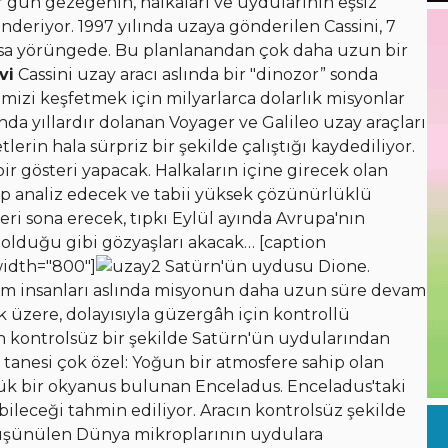
gün gezegenin, halkaları ve uydularının eşsiz
önderiyor. 1997 yılında uzaya gönderilen Cassini, 7
ldırsa yörüngede. Bu planlanandan çok daha uzun bir
vi
Cassini uzay aracı aslında bir "dinozor” sonda
mizi keşfetmek için milyarlarca dolarlık misyonlar
da yıllardır dolanan Voyager ve Galileo uzay araçları
lerin hala sürpriz bir şekilde çalıştığı kaydediliyor.
gösteri yapacak. Halkaların içine girecek olan
ayıp analiz edecek ve tabii yüksek çözünürlüklü
leri sona erecek, tıpkı Eylül ayında Avrupa'nın
olduğu gibi gözyaşları akacak… [caption
width="800"]
Satürn'ün uydusu Dione.
im insanları aslında misyonun daha uzun süre devam
ek üzere, dolayısıyla güzergâh için kontrollü
n kontrolsüz bir şekilde Satürn'ün uydularından
tanesi çok özel: Yoğun bir atmosfere sahip olan
yük bir okyanus bulunan Enceladus. Enceladus'taki
ileceği tahmin ediliyor. Aracın kontrolsüz şekilde
düşünülen Dünya mikroplarının uydulara