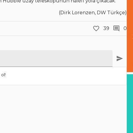
in Hubble uzay teleskopunun halefi yola çıkacak.
(Dirk Lorenzen, DW Türkçe)
39
0
ol!