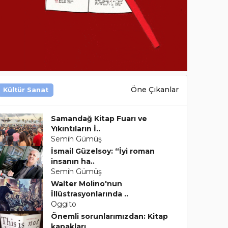
Öne Çıkanlar
Kültür Sanat
Samandağ Kitap Fuarı ve
Yıkıntıların İ..
Semih Gümüş
İsmail Güzelsoy: “İyi roman
insanın ha..
Semih Gümüş
Walter Molino'nun
İllüstrasyonlarında ..
Oggito
Önemli sorunlarımızdan: Kitap
kapakları