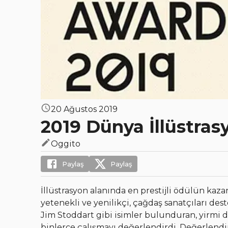
20 Ağustos 2019
2019 Dünya İllüstras
Oggito
Paylaş
Paylaş
İllüstrasyon alanında en prestijli ödülün kaza
yetenekli ve yenilikçi, çağdaş sanatçıları de
Jim Stoddart gibi isimler bulunduran, yirmi d
binlerce çalışmayı değerlendirdi. Değerlend