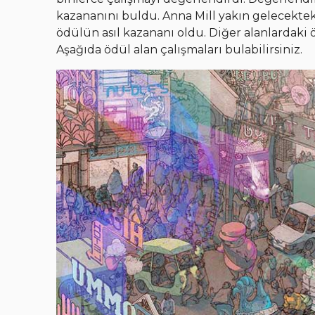
kazananını buldu. Anna Mill yakın gelecektek
ödülün asıl kazananı oldu. Diğer alanlardaki 
Aşağıda ödül alan çalışmaları bulabilirsiniz.