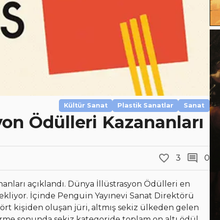
Kültür Sanat
Plastik Sanatlar
Sanat
yon Ödülleri Kazananları
3
0
nanları açıklandı. Dünya İllüstrasyon Ödülleri en
stekliyor. İçinde Penguin Yayınevi Sanat Direktörü
ört kişiden oluşan jüri, altmış sekiz ülkeden gelen
irme sonunda sekiz kategoride toplam on altı ödül