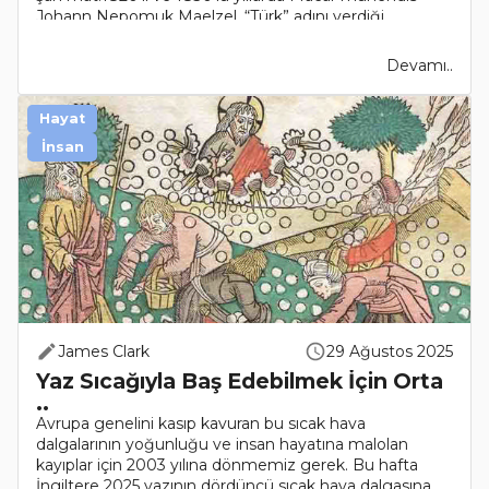
Johann Nepomuk Maelzel, “Türk” adını verdiği
otomaton ..
Devamı..
Hayat
İnsan
James Clark
29 Ağustos 2025
Yaz Sıcağıyla Baş Edebilmek İçin Orta
..
Avrupa genelini kasıp kavuran bu sıcak hava
dalgalarının yoğunluğu ve insan hayatına malolan
kayıplar için 2003 yılına dönmemiz gerek. Bu hafta
İngiltere 2025 yazının dördüncü sıcak hava dalgasına