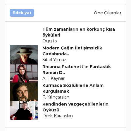
Öne Çıkanlar
Edebiyat
Tüm zamanların en korkunç kısa
öyküleri
Oggito
Modern Çağın İletişimsizlik
Girdabında..
Sibel Yılmaz
Rhianna Pratchett'ın Fantastik
Roman D..
A. İ. Kaynar
Kurmaca Sözlüklerle Anlam
Kurgulamak
F. Kılınçarslan
Kendinden Vazgeçebilenlerin
Öyküsü
Dilek Karaaslan