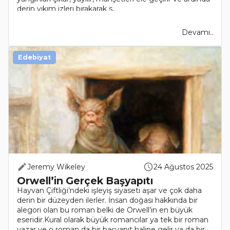
derin yıkım izleri bırakarak s..
Devamı..
Edebiyat
Jeremy Wikeley
24 Ağustos 2025
Orwell’in Gerçek Başyapıtı
Hayvan Çiftliği’ndeki işleyiş siyaseti aşar ve çok daha
derin bir düzeyden ilerler. İnsan doğası hakkında bir
alegori olan bu roman belki de Orwell’in en büyük
eseridir.Kural olarak büyük romancılar ya tek bir roman
yazar ve o roman da bir başyapıt haline gelir ya da bir