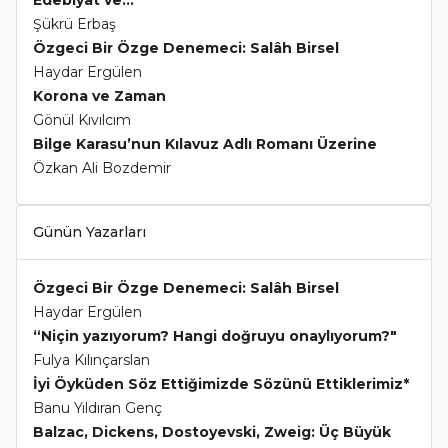
Edebiyat ve...
Şükrü Erbaş
Özgeci Bir Özge Denemeci: Salâh Birsel
Haydar Ergülen
Korona ve Zaman
Gönül Kıvılcım
Bilge Karasu’nun Kılavuz Adlı Romanı Üzerine
Özkan Ali Bozdemir
Günün Yazarları
Özgeci Bir Özge Denemeci: Salâh Birsel
Haydar Ergülen
“Niçin yazıyorum? Hangi doğruyu onaylıyorum?"
Fulya Kılınçarslan
İyi Öyküden Söz Ettiğimizde Sözünü Ettiklerimiz*
Banu Yıldıran Genç
Balzac, Dickens, Dostoyevski, Zweig: Üç Büyük