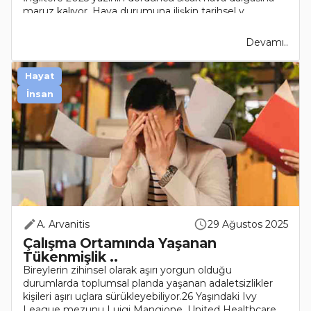
maruz kalıyor. Hava durumuna ilişkin tarihsel v..
Devamı..
Hayat
İnsan
A. Arvanitis
29 Ağustos 2025
Çalışma Ortamında Yaşanan
Tükenmişlik ..
Bireylerin zihinsel olarak aşırı yorgun olduğu
durumlarda toplumsal planda yaşanan adaletsizlikler
kişileri aşırı uçlara sürükleyebiliyor.26 Yaşındaki Ivy
League mezunu Luigi Mangione, United Healthcare