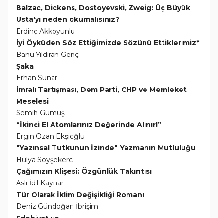
Balzac, Dickens, Dostoyevski, Zweig: Üç Büyük
Usta'yı neden okumalısınız?
Erdinç Akkoyunlu
İyi Öyküden Söz Ettiğimizde Sözünü Ettiklerimiz*
Banu Yıldıran Genç
Şaka
Erhan Sunar
İmralı Tartışması, Dem Parti, CHP ve Memleket
Meselesi
Semih Gümüş
“İkinci El Atomlarınız Değerinde Alınır!”
Ergin Ozan Ekşioğlu
"Yazınsal Tutkunun İzinde" Yazmanın Mutluluğu
Hülya Soyşekerci
Çağımızın Klişesi: Özgünlük Takıntısı
Aslı İdil Kaynar
Tür Olarak İklim Değişikliği Romanı
Deniz Gündoğan İbrişim