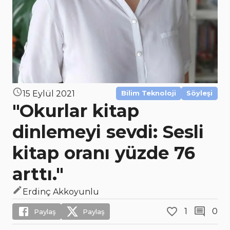
15 Eylül 2021
Bilim Teknoloji
Söyleşi
"Okurlar kitap
dinlemeyi sevdi: Sesli
kitap oranı yüzde 76
arttı."
Erdinç Akkoyunlu
1
0
Paylaş
Paylaş