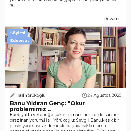
ra..
Devamı..
Söyleşi
Edebiyat
Halil Yörükoğlu
24 Ağustos 2025
Banu Yıldıran Genç: “Okur
problemimiz ..
Edebiyatta yeteneğe çok inanmam ama dilde sanırım
biraz inanıyorum.Halil Yörükoğlu: Sevgili Banu,klasik bir
girişle yani nasılsın demekle başlayacaktım ama