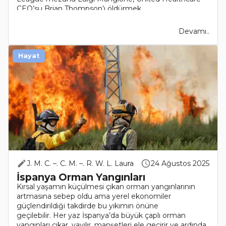
CEO’su Brian Thompson’ı öldürmek..
Devamı..
Hayat
J. M. C. –. C. M. –. R. W. L. Laura
24 Ağustos 2025
İspanya Orman Yangınları
Kırsal yaşamın küçülmesi çıkan orman yangınlarının
artmasına sebep oldu ama yerel ekonomiler
güçlendirildiği takdirde bu yıkımın önüne
geçilebilir. Her yaz İspanya’da büyük çaplı orman
yangınları çıkar, yayılır, manşetleri ele geçirir ve ardında