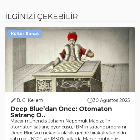
İLGİNİZİ ÇEKEBİLİR
Kültür Sanat
B. G. Kellem
30 Ağustos 2025
Deep Blue’dan Önce: Otomaton
Satranç O..
Macar mühendis Johann Nepomuk Maelzel’in
otomaton satranç oyuncusu, IBM’in satranç programı
Deep Blue’yu mekanik olarak geride bırakalı yıllar oldu –
şah mat.1820’li ve 1830’lu yıllarda Macar mühendis