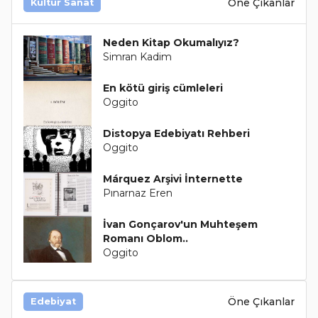
Öne Çıkanlar
Kültür Sanat
Neden Kitap Okumalıyız?
Simran Kadim
En kötü giriş cümleleri
Oggito
Distopya Edebiyatı Rehberi
Oggito
Márquez Arşivi İnternette
Pınarnaz Eren
İvan Gonçarov'un Muhteşem
Romanı Oblom..
Oggito
Öne Çıkanlar
Edebiyat