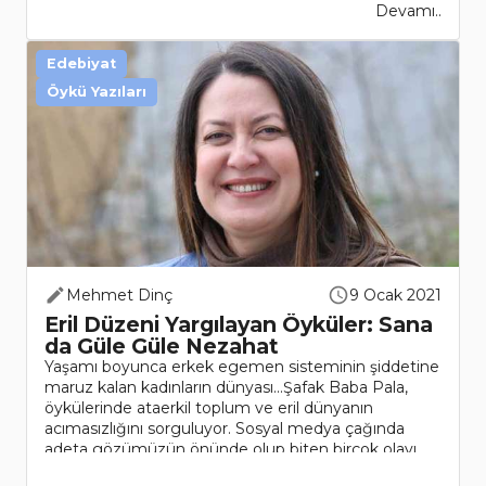
Devamı..
Edebiyat
Öykü Yazıları
Mehmet Dinç
9 Ocak 2021
Eril Düzeni Yargılayan Öyküler: Sana
da Güle Güle Nezahat
Yaşamı boyunca erkek egemen sisteminin şiddetine
maruz kalan kadınların dünyası...Şafak Baba Pala,
öykülerinde ataerkil toplum ve eril dünyanın
acımasızlığını sorguluyor. Sosyal medya çağında
adeta gözümüzün önünde olup biten birçok olayı
sözc..