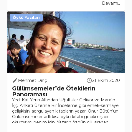
Devamı..
Öykü Yazıları
Mehmet Dinç
21 Ekim 2020
Gülümsemeler’de Ötekilerin
Panoraması
Yedi Kat Yerin Altından Uğultular Geliyor ve Marx'ın
İşçi Anketi Üzerine Bir İnceleme gibi emek-sermaye
çelişkisini sorgulayan kitapların yazarı Onur Bütün’ün
Gülümsemeler adlı kısa öykü kitabı gecikmiş bir
okumaydı benim için. Yazarın özgün dili, sıradan
anlatım..