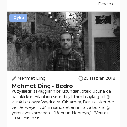
Devamı..
Öykü
Mehmet Dinç
20 Haziran 2018
Mehmet Dinç • Bedro
Yüzyıllardır savaşçıların bir ucundan, öteki ucuna dal
bacaklı küheylanların sırtında yıldırım hızıyla geçtiği
kurak bir coğrafyaydı ova. Gılgameş, Darius, İskender
ve Derweşê Evdî’nin sandaletlerinin toza bulandığı
yerdi aynı zamanda… “Behr’un Nehreyn,”, “Verimli
Hilal,” gibi naz..