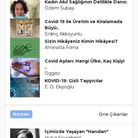
Kadın Akıl Sağlığının Delilikle Dansı
Özlem Subaşı
Covid-19 ile Üretim ve Kiralamada
Büyü..
Erdinç Akkoyunlu
Sizin Hikâyeniz Kimin Hikâyesi?
Aminatta Forna
Covid Aşıları: Hangi Ülke, Kaç Kişiyi
..
Oggito
KOVID-19: Gizli Taşıyıcılar
E. O. Ekşioğlu
Öne Çıkanlar
Roman
İçimizde Yaşayan "Handan"
Hülya Soyşekerci