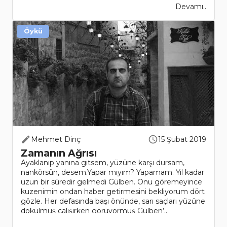
Devamı..
Öykü
Mehmet Dinç
15 Şubat 2019
Zamanın Ağrısı
Ayaklanıp yanına gitsem, yüzüne karşı dursam,
nankörsün, desem.Yapar mıyım? Yapamam. Yıl kadar
uzun bir süredir gelmedi Gülben. Onu göremeyince
kuzenimin ondan haber getirmesini bekliyorum dört
gözle. Her defasında başı önünde, sarı saçları yüzüne
dökülmüş çalışırken görüyormuş Gülben’..