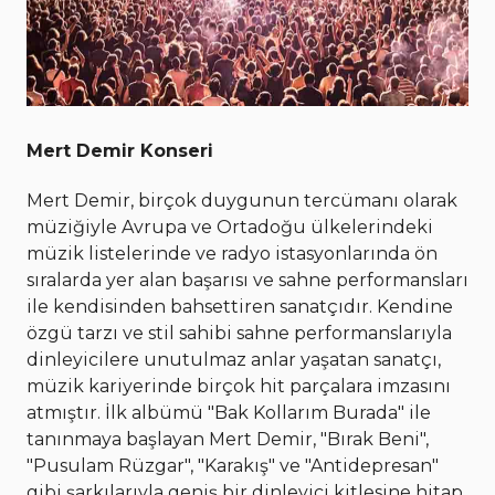
Mert Demir Konseri
Mert Demir, birçok duygunun tercümanı olarak
müziğiyle Avrupa ve Ortadoğu ülkelerindeki
müzik listelerinde ve radyo istasyonlarında ön
sıralarda yer alan başarısı ve sahne performansları
ile kendisinden bahsettiren sanatçıdır. Kendine
özgü tarzı ve stil sahibi sahne performanslarıyla
dinleyicilere unutulmaz anlar yaşatan sanatçı,
müzik kariyerinde birçok hit parçalara imzasını
atmıştır. İlk albümü "Bak Kollarım Burada" ile
tanınmaya başlayan Mert Demir, "Bırak Beni",
"Pusulam Rüzgar", "Karakış" ve "Antidepresan"
gibi şarkılarıyla geniş bir dinleyici kitlesine hitap