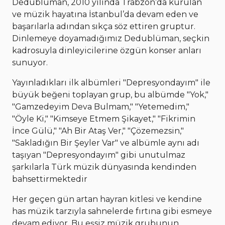
Dedublüman, 2010 yılında Trabzon’da kurulan
ve müzik hayatına İstanbul’da devam eden ve
başarılarla adından sıkça söz ettiren gruptur.
Dinlemeye doyamadığımız Dedublüman, seçkin
kadrosuyla dinleyicilerine özgün konser anları
sunuyor.
Yayınladıkları ilk albümleri "Depresyondayım" ile
büyük beğeni toplayan grup, bu albümde "Yok,"
"Gamzedeyim Deva Bulmam," "Yetemedim,"
"Öyle Ki," "Kimseye Etmem Şikayet," "Fikrimin
İnce Gülü," "Ah Bir Ataş Ver," "Çözemezsin,"
"Sakladığın Bir Şeyler Var" ve albümle aynı adı
taşıyan "Depresyondayım" gibi unutulmaz
şarkılarla Türk müzik dünyasında kendinden
bahsettirmektedir
Her geçen gün artan hayran kitlesi ve kendine
has müzik tarzıyla sahnelerde fırtına gibi esmeye
devam ediyor. Bu eşsiz müzik grubunun