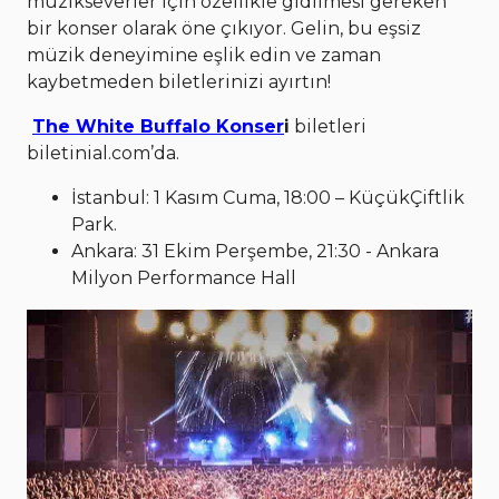
müzikseverler için özellikle gidilmesi gereken
bir konser olarak öne çıkıyor. Gelin, bu eşsiz
müzik deneyimine eşlik edin ve zaman
kaybetmeden biletlerinizi ayırtın!
The White Buffalo Konser
i
biletleri
biletinial.com’da.
İstanbul: 1 Kasım Cuma, 18:00 – KüçükÇiftlik
Park.
Ankara: 31 Ekim Perşembe, 21:30 - Ankara
Milyon Performance Hall