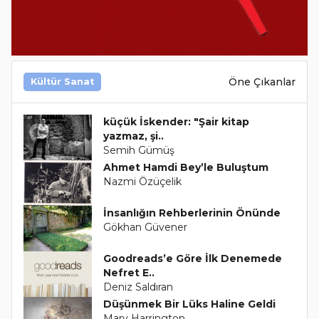
Öne Çıkanlar
Kültür Sanat
küçük İskender: "Şair kitap
yazmaz, şi..
Semih Gümüş
Ahmet Hamdi Bey’le Buluştum
Nazmi Özüçelik
İnsanlığın Rehberlerinin Önünde
Gökhan Güvener
Goodreads’e Göre İlk Denemede
Nefret E..
Deniz Saldıran
Düşünmek Bir Lüks Haline Geldi
Mary Harrington