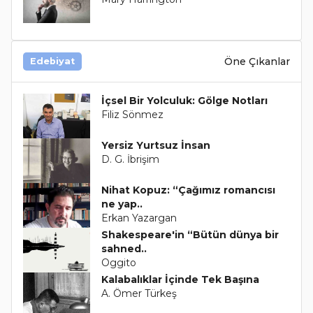
Öne Çıkanlar
Edebiyat
İçsel Bir Yolculuk: Gölge Notları
Filiz Sönmez
Yersiz Yurtsuz İnsan
D. G. İbrişim
Nihat Kopuz: “Çağımız romancısı
ne yap..
Erkan Yazargan
Shakespeare'in “Bütün dünya bir
sahned..
Oggito
Kalabalıklar İçinde Tek Başına
A. Ömer Türkeş