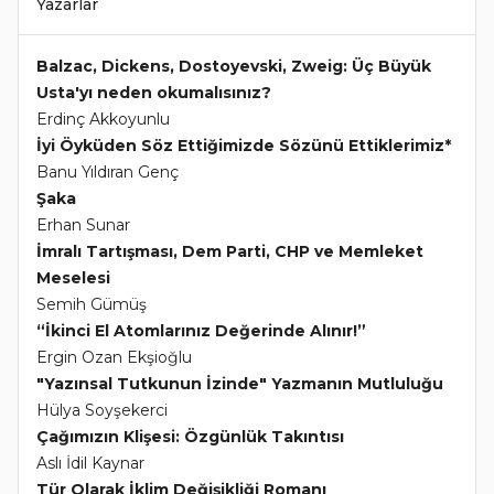
Yazarlar
Balzac, Dickens, Dostoyevski, Zweig: Üç Büyük
Usta'yı neden okumalısınız?
Erdinç Akkoyunlu
İyi Öyküden Söz Ettiğimizde Sözünü Ettiklerimiz*
Banu Yıldıran Genç
Şaka
Erhan Sunar
İmralı Tartışması, Dem Parti, CHP ve Memleket
Meselesi
Semih Gümüş
“İkinci El Atomlarınız Değerinde Alınır!”
Ergin Ozan Ekşioğlu
"Yazınsal Tutkunun İzinde" Yazmanın Mutluluğu
Hülya Soyşekerci
Çağımızın Klişesi: Özgünlük Takıntısı
Aslı İdil Kaynar
Tür Olarak İklim Değişikliği Romanı