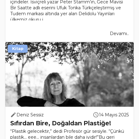
içindeler. İsviçreli yazar Peter Stamm’ın, Gece Mavisi
Bir Saatte adlı eserini Ufuk Tonka Türkçeleştirmiş ve
Tudem markası altında yer alan Delidolu Yayınları
ülkemiz okuru i..
Devamı..
Kitap
Deniz Sessiz
14 Mayıs 2025
Sıfırdan Bire, Doğaldan Plastiğe!
“Plastik gelecektir,” dedi Profesör gür sesiyle. “Çünkü
plastik... eee... insanlardan bile daha iyidir!”Bu geri