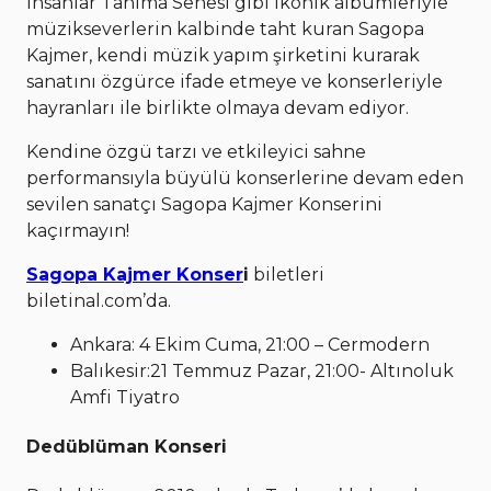
İnsanlar Tanıma Senesi gibi ikonik albümleriyle
müzikseverlerin kalbinde taht kuran Sagopa
Kajmer, kendi müzik yapım şirketini kurarak
sanatını özgürce ifade etmeye ve konserleriyle
hayranları ile birlikte olmaya devam ediyor.
Kendine özgü tarzı ve etkileyici sahne
performansıyla büyülü konserlerine devam eden
sevilen sanatçı Sagopa Kajmer Konserini
kaçırmayın!
Sagopa Kajmer Konser
i
biletleri
biletinal.com’da.
Ankara: 4 Ekim Cuma, 21:00 – Cermodern
Balıkesir:21 Temmuz Pazar, 21:00- Altınoluk
Amfi Tiyatro
Dedüblüman Konseri