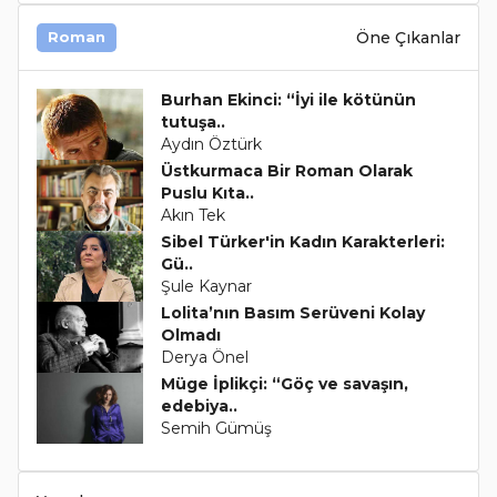
Öne Çıkanlar
Roman
Burhan Ekinci: “İyi ile kötünün
tutuşa..
Aydın Öztürk
Üstkurmaca Bir Roman Olarak
Puslu Kıta..
Akın Tek
Sibel Türker'in Kadın Karakterleri:
Gü..
Şule Kaynar
Lolita’nın Basım Serüveni Kolay
Olmadı
Derya Önel
Müge İplikçi: “Göç ve savaşın,
edebiya..
Semih Gümüş