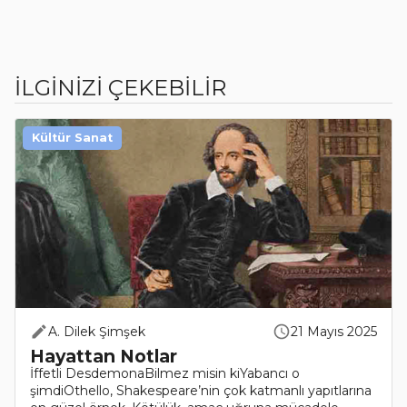
İLGİNİZİ ÇEKEBİLİR
Kültür Sanat
A. Dilek Şimşek
21 Mayıs 2025
Hayattan Notlar
İffetli DesdemonaBilmez misin kiYabancı o
şimdiOthello, Shakespeare’nin çok katmanlı yapıtlarına