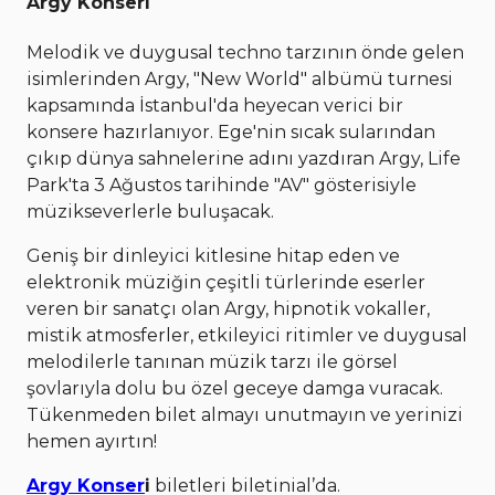
Argy Konseri
Melodik ve duygusal techno tarzının önde gelen
isimlerinden Argy, "New World" albümü turnesi
kapsamında İstanbul'da heyecan verici bir
konsere hazırlanıyor. Ege'nin sıcak sularından
çıkıp dünya sahnelerine adını yazdıran Argy, Life
Park'ta 3 Ağustos tarihinde "AV" gösterisiyle
müzikseverlerle buluşacak.
Geniş bir dinleyici kitlesine hitap eden ve
elektronik müziğin çeşitli türlerinde eserler
veren bir sanatçı olan Argy, hipnotik vokaller,
mistik atmosferler, etkileyici ritimler ve duygusal
melodilerle tanınan müzik tarzı ile görsel
şovlarıyla dolu bu özel geceye damga vuracak.
Tükenmeden bilet almayı unutmayın ve yerinizi
hemen ayırtın!
Argy Konser
i
biletleri biletinial’da.