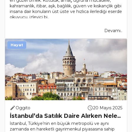
en güzel örnek. Kötülük, amaç uğruna mücadele,
kahramanlık, itibar, aşk, bağlılık, güven ve kıskançlık gibi
insana dair konuların üst üste ve hızlıca ilerlediği eserde
okuyucu, izleyici bi..
Devamı..
Hayat
Oggito
20 Mayıs 2025
İstanbul’da Satılık Daire Alırken Nele..
İstanbul, Türkiye’nin en büyük metropolü ve aynı
zamanda en hareketli gayrimenkul piyasasına sahip