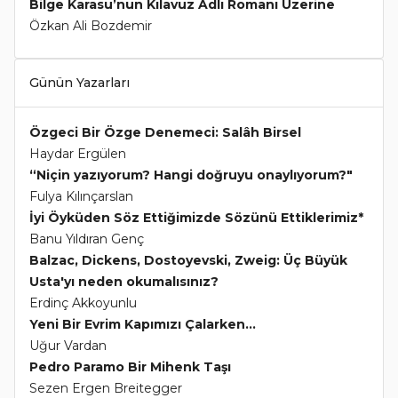
Bilge Karasu’nun Kılavuz Adlı Romanı Üzerine
Özkan Ali Bozdemir
Günün Yazarları
Özgeci Bir Özge Denemeci: Salâh Birsel
Haydar Ergülen
“Niçin yazıyorum? Hangi doğruyu onaylıyorum?"
Fulya Kılınçarslan
İyi Öyküden Söz Ettiğimizde Sözünü Ettiklerimiz*
Banu Yıldıran Genç
Balzac, Dickens, Dostoyevski, Zweig: Üç Büyük
Usta'yı neden okumalısınız?
Erdinç Akkoyunlu
Yeni Bir Evrim Kapımızı Çalarken...
Uğur Vardan
Pedro Paramo Bir Mihenk Taşı
Sezen Ergen Breitegger