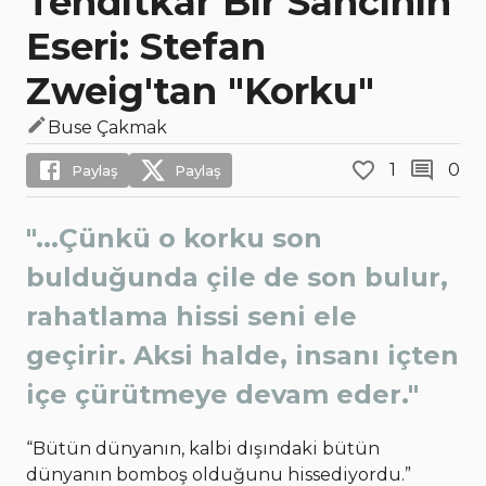
Tehditkâr Bir Sancının
Eseri: Stefan
Zweig'tan "Korku"
Buse Çakmak
1
0
Paylaş
Paylaş
"...Çünkü o korku son
bulduğunda çile de son bulur,
rahatlama hissi seni ele
geçirir. Aksi halde, insanı içten
içe çürütmeye devam eder."
“Bütün dünyanın, kalbi dışındaki bütün
dünyanın bomboş olduğunu hissediyordu.”