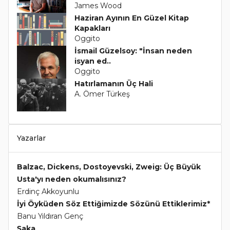
James Wood
Haziran Ayının En Güzel Kitap
Kapakları
Oggito
İsmail Güzelsoy: "İnsan neden
isyan ed..
Oggito
Hatırlamanın Üç Hali
A. Ömer Türkeş
Yazarlar
Balzac, Dickens, Dostoyevski, Zweig: Üç Büyük
Usta'yı neden okumalısınız?
Erdinç Akkoyunlu
İyi Öyküden Söz Ettiğimizde Sözünü Ettiklerimiz*
Banu Yıldıran Genç
Şaka