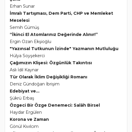
Erhan Sunar
İmralı Tartışması, Dem Parti, CHP ve Memleket
Meselesi
Semih Gümüş
“İkinci El Atomlarınız Değerinde Alınır!”
Ergin Ozan Ekşioğlu
"Yazınsal Tutkunun İzinde" Yazmanın Mutluluğu
Hülya Soyşekerci
Çağımızın Klişesi: Özgünlük Takıntısı
Aslı İdil Kaynar
Tür Olarak İklim Değişikliği Romanı
Deniz Gündoğan İbrişim
Edebiyat ve...
Şükrü Erbaş
Özgeci Bir Özge Denemeci: Salâh Birsel
Haydar Ergülen
Korona ve Zaman
Gönül Kıvılcım