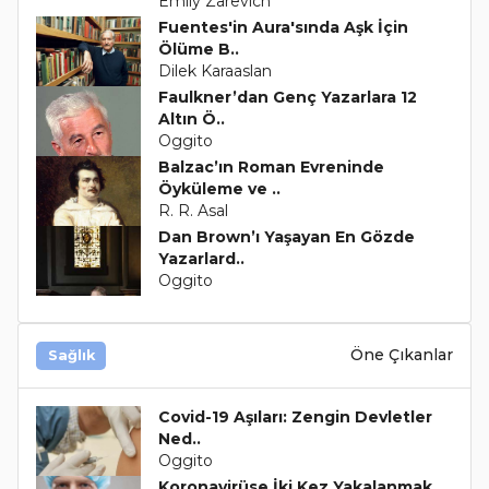
Emily Zarevich
Fuentes'in Aura'sında Aşk İçin
Ölüme B..
Dilek Karaaslan
Faulkner’dan Genç Yazarlara 12
Altın Ö..
Oggito
Balzac’ın Roman Evreninde
Öyküleme ve ..
R. R. Asal
Dan Brown’ı Yaşayan En Gözde
Yazarlard..
Oggito
Öne Çıkanlar
Sağlık
Covid-19 Aşıları: Zengin Devletler
Ned..
Oggito
Koronavirüse İki Kez Yakalanmak