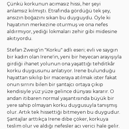
Çünkü korkunun acımasız hissi, her şeyi
anlamsız kılmıştı. Etrafında gördüğü tek şey,
ansızın boğazını sıkan bu duyguydu. Öyle ki
hayatının merkezine oturmuş ve ona nefes
aldırmıyor, yediği lokmaları zehir gibi midesine
akıtıyordu.
Stefan Zweig'in "Korku" adlı eseri; evli ve saygın
bir kadın olan Irene'in, yeni bir heyecan arayışıyla
girdiği ihanet yolunun ona yaşattığı tehditkâr
korku duygusunu anlatıyor. Irene bulunduğu
hayattan sıkılıp bir maceraya atılmak ister fakat
onun sırrını bilen bir şantajcı ortaya çıkıp
kendisiyle yüz yüze gelince dünyası kararır. O
andan itibaren normal yaşantısında büyük bir
yere sahip olmayan korku duygusuyla tanışmış
olur. Artık tek hissettiği bitmeyen bu duygudur.
Şantajlar arttıkça Irene dibe çöker, korkuya
teslim olur ve aldığı nefesler acı verici hale gelir.