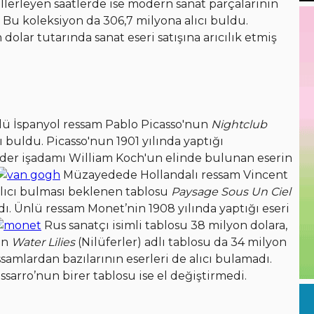
 İlerleyen saatlerde ise modern sanat parçalarının
i. Bu koleksiyon da 306,7 milyona alıcı buldu.
dolar tutarında sanat eseri satışına arıcılık etmiş
lü İspanyol ressam Pablo Picasso'nun
Nightclub
ı buldu. Picasso'nun 1901 yılında yaptığı
der işadamı William Koch'un elinde bulunan eserin
Müzayedede Hollandalı ressam Vincent
alıcı bulması beklenen tablosu
Paysage Sous Un Ciel
ldı. Ünlü ressam Monet’nin 1908 yılında yaptığı eseri
Rus sanatçı isimli tablosu 38 milyon dolara,
in
Water Lilies
(Nilüferler) adlı tablosu da 34 milyon
samlardan bazılarının eserleri de alıcı bulamadı.
ssarro’nun birer tablosu ise el değiştirmedi.