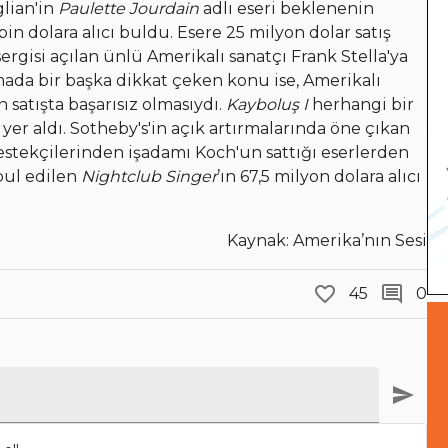
glian'in
Paulette Jourdain
adlı eseri beklenenin
n dolara alıcı buldu. Esere 25 milyon dolar satış
gisi açılan ünlü Amerikalı sanatçı Frank Stella'ya
tırmada bir başka dikkat çeken konu ise, Amerikalı
n satışta başarısız olmasıydı.
Kayboluş I
herhangi bir
 yer aldı. Sotheby's'in açık artırmalarında öne çıkan
estekçilerinden işadamı Koch'un sattığı eserlerden
bul edilen
Nightclub Singer
’ın 67,5 milyon dolara alıcı
Kaynak: Amerika’nın Sesi
45
0