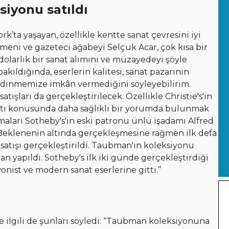
iyonu satıldı
k’ta yaşayan, özellikle kentte sanat çevresini iyi
meni ve gazeteci ağabeyi Selçuk Acar, çok kısa bir
olarlık bir sanat alımını ve müzayedeyi şöyle
bakıldığında, eserlerin kalitesi, sanat pazarının
gi edinmemize imkân vermediğini söyleyebilirim.
ışları da gerçekleştirilecek. Özellikle Christie's'in
şatı konusunda daha sağlıklı bir yorumda bulunmak
aları Sotheby's'in eski patronu ünlü işadamı Alfred
 Beklenenin altında gerçekleşmesine rağmen ilk defa
satışı gerçekleştirildi. Taubman'ın koleksiyonu
dan yapıldı. Sotheby's ilk iki günde gerçekleştirdiği
onist ve modern sanat eserlerine gitti.’’
erle ilgili de şunları söyledi: “Taubman koleksiyonuna