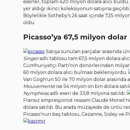
eserler, toplam 420 milyon dolara alıcı buldu.
yer aldığı ikinci koleksiyonun satışına geçild
Böylelikle Sotheby’s 26 saat içinde 725 milyon 
oldu.
Picasso’ya 67,5 milyon dolar
Satışa sunulan parçalar arasında ün
Singer
adlı tablosu tam 67,5 milyon dolara alıc
Cumhuriyetçi Parti'nin donörlerinden milyar
60 milyon dolara alıcı bulması bekleniyordu.
Van Gogh'un 50 ile 70 milyon dolar arasında 
Mouvementé
ise 54 milyon on bin dolara satı
Nympheas
adlı eseri de 33,8 milyona satıldı.
Fransız empresyonist ressam Claude Monet'n
dolara satıldı. Bu arada müzayede de ünlü res
Picasso’nun beş tablosu, Cezanne, Sisley ve Pi