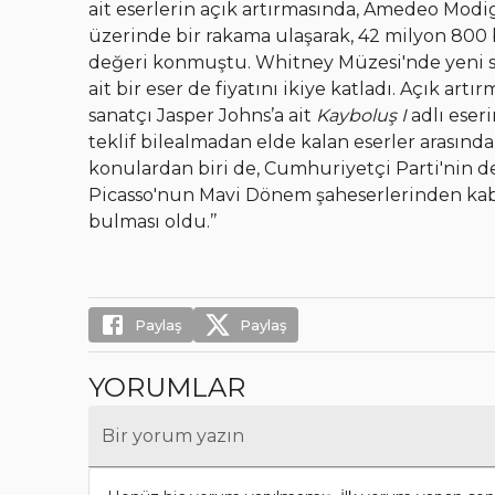
ait eserlerin açık artırmasında, Amedeo Modi
üzerinde bir rakama ulaşarak, 42 milyon 800 bi
değeri konmuştu. Whitney Müzesi'nde yeni ser
ait bir eser de fiyatını ikiye katladı. Açık ar
sanatçı Jasper Johns’a ait
Kayboluş I
adlı eseri
teklif bilealmadan elde kalan eserler arasında
konulardan biri de, Cumhuriyetçi Parti'nin d
Picasso'nun Mavi Dönem şaheserlerinden ka
bulması oldu.’’
Paylaş
Paylaş
YORUMLAR
Bir yorum yazın