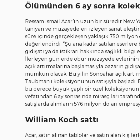
Ölümünden 6 ay sonra koleks
Ressam İsmail Acar’ın uzun bir süredir New Yor
tanıyan ve müzayedeleri izleyen sanat eleştir
süre içinde gerçekleşen yaklaşık 750 milyon d
değerlendirdi: ‘’Şu ana kadar satılan eserlere 
gidişatı ya da istikrarı hakkında sağlıklı bil
İlerleyen günlerde öbür müzayede evlerinin sat
açık artırmalarına başlamasıyla pazarın gidi
mümkün olacak. Bu yılın Sonbahar açık artırm
Taubman'ı koleksiyonunun satışıyla başladı.
bu derece büyük çaplı bir özel koleksiyonun 
vefatından 6 ay sonrasında mirasçıları tarafın
satışlarda alımların 576 milyon doları empresy
William Koch sattı
Acar, satın alınan tablolar ve satın alan kişil