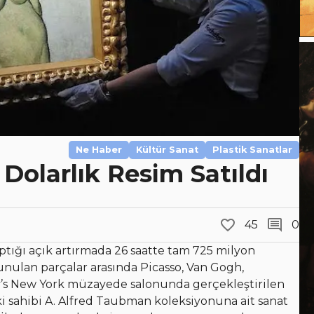
Ne Haber
Kültür Sanat
Plastik Sanatlar
Dolarlık Resim Satıldı
45
0
tığı açık artırmada 26 saatte tam 725 milyon
sunulan parçalar arasında Picasso, Van Gogh,
eby’s New York müzayede salonunda gerçekleştirilen
ki sahibi A. Alfred Taubman koleksiyonuna ait sanat