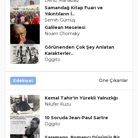
Deniz Mahabad
Samandağ Kitap Fuarı ve
Yıkıntıların İ..
Semih Gümüş
Galilean Meselesi
Noam Chomsky
Görünenden Çok Şey Anlatan
Karakterler..
Oggito
Öne Çıkanlar
Edebiyat
Kemal Tahir'in Yürekli Yalnızlığı
Nilüfer Kuzu
10 Soruda Jean-Paul Sartre
Oggito
Saramago, Romancı Düşünür Bir