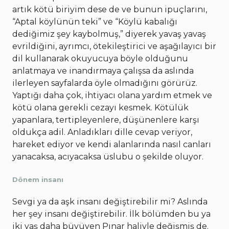
artık kötü biriyim dese de ve bunun ipuçlarını,
“Aptal köylünün teki” ve “Köylü kabalığı
dediğimiz şey kaybolmuş,” diyerek yavaş yavaş
evrildiğini, ayrımcı, ötekileştirici ve aşağılayıcı bir
dil kullanarak okuyucuya böyle olduğunu
anlatmaya ve inandırmaya çalışsa da aslında
ilerleyen sayfalarda öyle olmadığını görürüz.
Yaptığı daha çok, ihtiyacı olana yardım etmek ve
kötü olana gerekli cezayı kesmek. Kötülük
yapanlara, tertipleyenlere, düşünenlere karşı
oldukça adil. Anladıkları dille cevap veriyor,
hareket ediyor ve kendi alanlarında nasıl canları
yanacaksa, acıyacaksa üslubu o şekilde oluyor.
Dönem insanı
Sevgi ya da aşk insanı değiştirebilir mi? Aslında
her şey insanı değiştirebilir. İlk bölümden bu ya
iki yaş daha büyüyen Pınar haliyle değişmiş de.