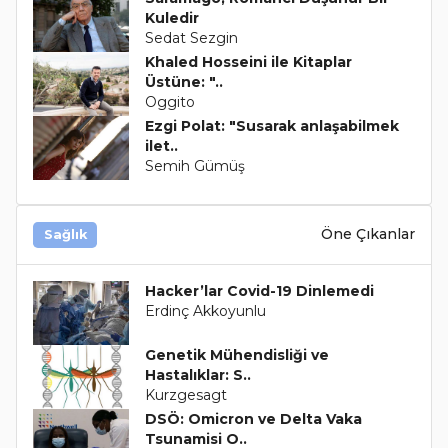
Kuledir
Sedat Sezgin
Khaled Hosseini ile Kitaplar
Üstüne: "..
Oggito
Ezgi Polat: "Susarak anlaşabilmek
ilet..
Semih Gümüş
Öne Çıkanlar
Sağlık
Hacker’lar Covid-19 Dinlemedi
Erdinç Akkoyunlu
Genetik Mühendisliği ve
Hastalıklar: S..
Kurzgesagt
DSÖ: Omicron ve Delta Vaka
Tsunamisi O..