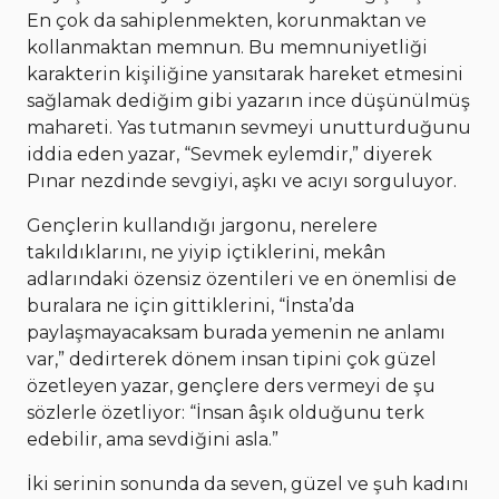
En çok da sahiplenmekten, korunmaktan ve
kollanmaktan memnun. Bu memnuniyetliği
karakterin kişiliğine yansıtarak hareket etmesini
sağlamak dediğim gibi yazarın ince düşünülmüş
mahareti. Yas tutmanın sevmeyi unutturduğunu
iddia eden yazar, “Sevmek eylemdir,” diyerek
Pınar nezdinde sevgiyi, aşkı ve acıyı sorguluyor.
Gençlerin kullandığı jargonu, nerelere
takıldıklarını, ne yiyip içtiklerini, mekân
adlarındaki özensiz özentileri ve en önemlisi de
buralara ne için gittiklerini, “İnsta’da
paylaşmayacaksam burada yemenin ne anlamı
var,” dedirterek dönem insan tipini çok güzel
özetleyen yazar, gençlere ders vermeyi de şu
sözlerle özetliyor: “İnsan âşık olduğunu terk
edebilir, ama sevdiğini asla.”
İki serinin sonunda da seven, güzel ve şuh kadını