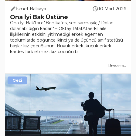
İsmet Balkaya
10 Mart 2026
Ona İyi Bak Üstüne
Ona İyi Bak'tan: "Ben kafes, sen sarmaşık; / Dolan
dolanabildiğin kadar!" – Oktay RifatAtaerkil aile
ilişkilerinin etkisini yitirmediği erkek egemen
toplumlarda doğunca ikinci ya da üçüncü sınıf statüsü
başlar kız çocuğunun. Büyük erkek, küçük erkek
kardeş fark etmez, kız çocuğu bi..
Devamı..
Gezi