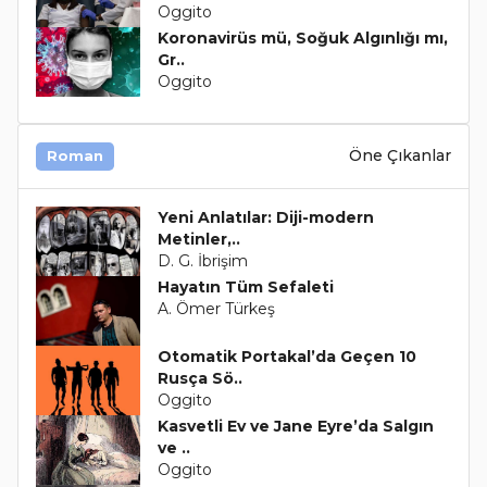
Oggito
Koronavirüs mü, Soğuk Algınlığı mı,
Gr..
Oggito
Öne Çıkanlar
Roman
Yeni Anlatılar: Diji-modern
Metinler,..
D. G. İbrişim
Hayatın Tüm Sefaleti
A. Ömer Türkeş
Otomatik Portakal’da Geçen 10
Rusça Sö..
Oggito
Kasvetli Ev ve Jane Eyre’da Salgın
ve ..
Oggito