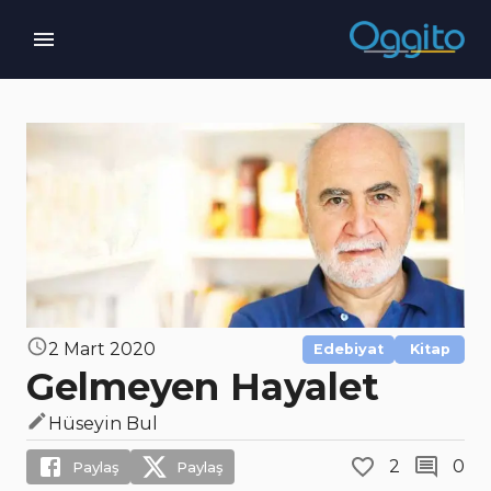
2 Mart 2020
Edebiyat
Kitap
Gelmeyen Hayalet
Hüseyin Bul
2
0
Paylaş
Paylaş