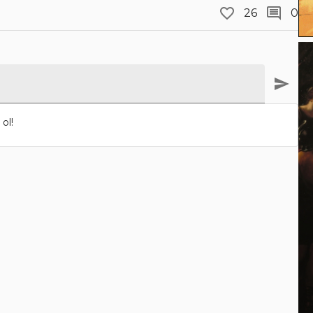
26
0
ol!