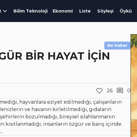
t
Bilim Teknoloji
Ekonomi
Liste
Söyleşi
Öykü
Ne Haber
GÜR BİR HAYAT İÇİN
26
0
mediği, hayvanlara eziyet edilmediği, çalışanların
denizlerin ve havanın kirletilmediği, gıdaların
 şehirlerin bozulmadığı, bireysel silahlanmanın
 kısıtlanmadığı, insanların özgür ve barış içinde
..