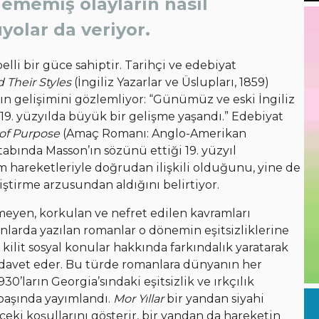
lememiş olayların nasıl
üyolar da veriyor.
elli bir güce sahiptir. Tarihçi ve edebiyat
d Their Styles
(İngiliz Yazarlar ve Üslupları, 1859)
ın gelişimini gözlemliyor: “Günümüz ve eski İngiliz
19. yüzyılda büyük bir gelişme yaşandı.” Edebiyat
of Purpose
(Amaç Romanı: Anglo-Amerikan
abında Masson’ın sözünü ettiği 19. yüzyıl
rm hareketleriyle doğrudan ilişkili olduğunu, yine de
ştirme arzusundan aldığını belirtiyor.
rmeyen, korkulan ve nefret edilen kavramları
nlarda yazılan romanlar o dönemin eşitsizliklerine
ilit sosyal konular hakkında farkındalık yaratarak
e davet eder. Bu türde romanlara dünyanın her
’ların Georgia’sındaki eşitsizlik ve ırkçılık
başında yayımlandı.
Mor Yıllar
bir yandan siyahi
ceki koşullarını gösterir, bir yandan da hareketin