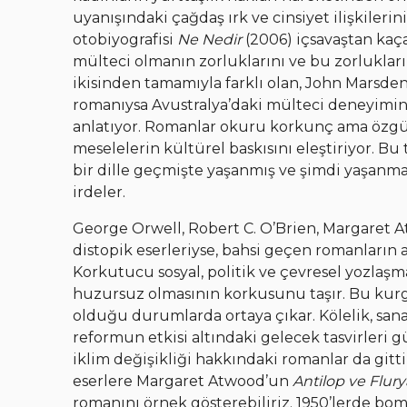
uyanışındaki çağdaş ırk ve cinsiyet ilişkileri
otobiyografisi
Ne Nedir
(2006) içsavaştan kaç
mülteci olmanın zorluklarını ve bu zorlukla
ikisinden tamamıyla farklı olan, John Marsde
romanıysa Avustralya’daki mülteci deneyimini 
anlatıyor. Romanlar okuru korkunç ama özg
meselelerin kültürel baskısını eleştiriyor. Bu
bir dille geçmişte yaşanmış ve şimdi yaşanmakt
irdeler.
George Orwell, Robert C. O’Brien, Margaret A
distopik eserleriyse, bahsi geçen romanların 
Korkutucu sosyal, politik ve çevresel yozlaş
huzursuz olmasının korkusunu taşır. Bu kurg
olduğu durumlarda ortaya çıkar. Kölelik, sanay
reformun etkisi altındaki gelecek tasvirleri 
iklim değişikliği hakkındaki romanlar da gitt
eserlere Margaret Atwood’un
Antilop ve Flury
romanını örnek gösterebiliriz. 1950’lerde bom