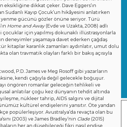
nin eksikliğine dikkat çeker. Dave Eggers’ın
an Sudanlı Kayıp Çocuk’un hikâyesini anlatırken
rı yenme gücünü gözler önüne seriyor. Türü
n’ın
Home and Away
(Evde ve Uzakta, 2008) adlı
çocuklar için yapılmış dokunaklı illüstrasyonlarla
ün deneyimler yaşamaya davet ederken çağdaş
 tür kitaplar karanlık zamanları aydınlatır, umut dolu
a olan travmatik olayları farklı bir bakış açısıyla
twood, P.D. James ve Meg Rosoff gibi yazarların
aksine, kendi çağıyla değil gelecekle boğuşur.
mayı öngören romanlar geleceğin tehlikeli ve
usal anlatılar çoğu kez dünyanın tehdit altında
ileşme, nükleer tahrip, AIDS salgını ve dijital
günümüz kültürel endişelerini yansıtır. Öte yandan
ikçe popülerleşiyor. Avustralya’da revaçta olan bu
a
’sını (2003) ve James Bradley’nin
Clade
(2015)
baların her an düşebileceği fikri nasıl endişe