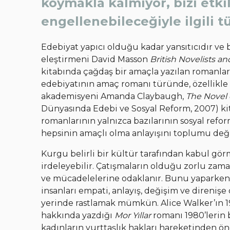
koymakla kalmıyor, bizi etki
engellenebileceğiyle ilgili t
Edebiyat yapıcı olduğu kadar yansıtıcıdır ve b
eleştirmeni David Masson
British Novelists an
kitabında çağdaş bir amaçla yazılan romanlar
edebiyatının amaç romanı türünde, özellikle 
akademisyeni Amanda Claybaugh,
The Novel 
Dünyasında Edebi ve Sosyal Reform, 2007) kit
romanlarının yalnızca bazılarının sosyal refo
hepsinin amaçlı olma anlayışını toplumu deği
Kurgu belirli bir kültür tarafından kabul gö
irdeleyebilir. Çatışmaların olduğu zorlu zama
ve mücadelelerine odaklanır. Bunu yaparken k
insanları empati, anlayış, değişim ve direniş
yerinde rastlamak mümkün. Alice Walker’ın 1930
hakkında yazdığı
Mor Yıllar
romanı 1980’lerin 
kadınların yurttaşlık hakları hareketinden ön