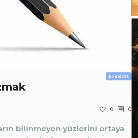
Edebiyat
azmak
0
0
rın bilinmeyen yüzlerini ortaya