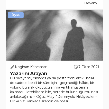
Devamı..
Öykü
Nagihan Kahraman
7 Ekim 2021
Yazarını Arayan
Bu hikâyemi, ekspres ya da posta treni artık –belki
de sadece belirli bir süre için– geçmediği hâlde, bir
yolunu bularak okuyucularıma –artık müşterim
kalmadı– iletebilsem bile, nerede bulunduğumu nasıl
anlatacağım? – Oğuz Atay, "Demiryolu Hikâyecileri-
Bir Rüya"Bankada sıramın gelmesi..