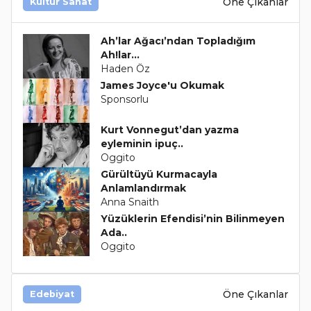
Öne Çıkanlar
Kültür Sanat
Ah’lar Ağacı’ndan Topladığım
Ah!lar...
Haden Öz
James Joyce'u Okumak
Sponsorlu
Kurt Vonnegut’dan yazma
eyleminin ipuç..
Oggito
Gürültüyü Kurmacayla
Anlamlandırmak
Anna Snaith
Yüzüklerin Efendisi’nin Bilinmeyen
Ada..
Oggito
Öne Çıkanlar
Edebiyat