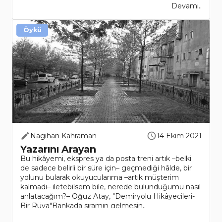
Devamı..
Öykü
Nagihan Kahraman
14 Ekim 2021
Yazarını Arayan
Bu hikâyemi, ekspres ya da posta treni artık –belki
de sadece belirli bir süre için– geçmediği hâlde, bir
yolunu bularak okuyucularıma –artık müşterim
kalmadı– iletebilsem bile, nerede bulunduğumu nasıl
anlatacağım?– Oğuz Atay, "Demiryolu Hikâyecileri-
Bir Rüya"Bankada sıramın gelmesin..