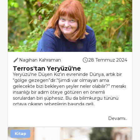
Nagihan Kahraman
28 Temmuz 2024
Terros'tan Yeryüzü'ne
Yeryüzü'ne Düşen Kız'ın evreninde Dünya, artık bir
“gölge gezegen”dir.“Şimdi var olmayan ama
gelecekte bizi bekleyen şeyler neler olabilir?” merakı
insanlığı bir adım öteye götüren en önemli
sorulardan biri şüphesiz. Bu da bilimkurgu türünü
ortaya çıkaran sebeplerin başında geli..
Devamı..
Kitap