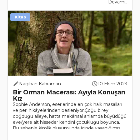
Devamı..
Kitap
Nagihan Kahraman
10 Ekim 2023
Bir Orman Macerası: Ayıyla Konuşan
Kız
Sophie Anderson, eserlerinde en çok halk masalları
ve peri hikâyelerinden besleniyor.Çoğu birey
doğduğu aileye, hatta mekânsal anlamda büyüdüğü
eve/yere ait hisseder kendini çocukluğu boyunca.
Bu sebeple kimlik oluşumunda içinde yaşadığımız
ortam ve aile büyük ö..