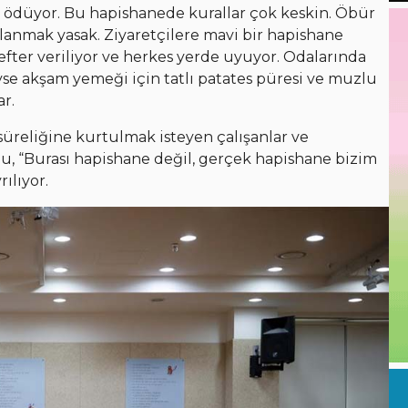
a ödüyor. Bu hapishanede kurallar çok keskin. Öbür
lanmak yasak. Ziyaretçilere mavi bir hapishane
defter veriliyor ve herkes yerde uyuyor. Odalarında
se akşam yemeği için tatlı patates püresi ve muzlu
ar.
 süreliğine kurtulmak isteyen çalışanlar ve
ğu, “Burası hapishane değil, gerçek hapishane bizim
ılıyor.