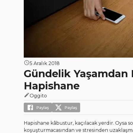
5 Aralık 2018
Gündelik Yaşamdan 
Hapishane
Oggito
Paylaş
Paylaş
Hapishane kâbustur, kaçılacak yerdir. Oysa so
koşuşturmacasından ve stresinden uzaklaşm