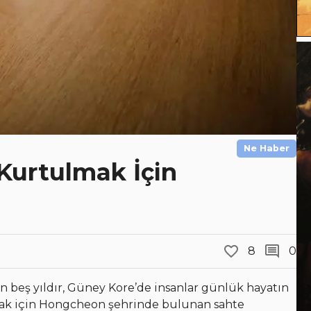
Ne Haber
Kurtulmak İçin
8
0
n beş yıldır, Güney Kore’de insanlar günlük hayatın
ak için Hongcheon şehrinde bulunan sahte