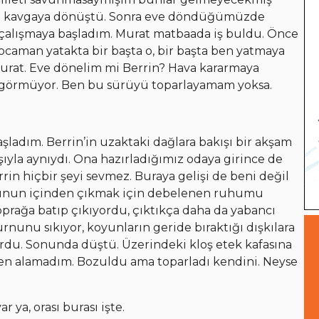
ız kavgaya dönüştü. Sonra eve döndüğümüzde
e çalışmaya başladım. Murat matbaada iş buldu. Önce
ocaman yatakta bir başta o, bir başta ben yatmaya
Murat. Eve dönelim mi Berrin? Hava kararmaya
iyi görmüyor. Ben bu sürüyü toparlayamam yoksa.
şladım. Berrin’in uzaktaki dağlara bakışı bir akşam
la aynıydı. Ona hazırladığımız odaya girince de
rin hiçbir şeyi sevmez. Buraya gelişi de beni değil
uyunun içinden çıkmak için debelenen ruhumu
prağa batıp çıkıyordu, çıktıkça daha da yabancı
nunu sıkıyor, koyunların geride bıraktığı dışkılara
rdu. Sonunda düştü. Üzerindeki kloş etek kafasına
ten alamadım. Bozuldu ama toparladı kendini. Neyse
 ya, orası burası işte.