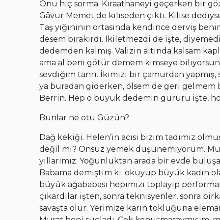
Onu hiç sorma. Kıraathaneyi geçerken bir gö
Gâvur Memet de kiliseden çıktı. Kilise dedi
Taş yığınının ortasında kendince derviş ben
desem bırakırdı. İkiletmezdi de işte, diyeme
dedemden kalmış. Valizin altında kalsam k
ama al beni götür demem kimseye biliyorsun
sevdiğim tanrı. İkimizi bir çamurdan yapmış,
ya buradan giderken, ölsem de geri gelmem 
Berrin. Hep o büyük dedemin gururu işte, h
Bunlar ne otu Güzün?
Dağ kekiği. Helen’in acısı bizim tadımız olmu
değil mi? Onsuz yemek düşünemiyorum. Murat 
yıllarımız. Yoğunluktan arada bir evde buluş
Babama demiştim ki; okuyup büyük kadın ol
büyük ağababası hepimizi toplayıp perform
çıkardılar işten, sonra teknisyenler, sonra b
savaşta olur. Yerimize karın tokluğuna elemanl
Murat beni suçladı. Çok konuşmasaymışım, 