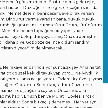
z Memet’i görsem dedim. Saatine denk geldi işte,
ysem harabe… Düzlüğe inince göstereceğim sana da.
imki. Memet desem, beni desem, eve bırakıversen
dim. Bir gurur vermiş yaradan bana, büyük büyük
aplumbağa gibi evim sırtımda sürünürüm, sürünürüm
. Memetle benim toprağımı bir yapmış adını
 sonra ikiye bölüp dünyaya atmış. Ona da demiştim
bir daha diye. Göz göze gelince öldüm sandım
ortlasın diyeceğim de olmayacak…
ş. Ne hikayeler barındırıyor şuncacık şey. Ama ne tat
çok güzel kekikli tavuk yapıyordu. Ne iyiydi ilk
abiliyorduk ama iyi geliyordu. Özlemek güzel şeymiş.
acağım. Oldum da. Sonra küçüldüm. Gazetenin
ansımızın düştüğünü söyledi. Önce müdürü
irkaç muhabir. En son ben ve Murat… Böylesi ancak
ar aldılar. Sonra birkaç iş denemesi... Her yer aynı.
milleti savunmasaymışım bunlar gelmeyecekmiş