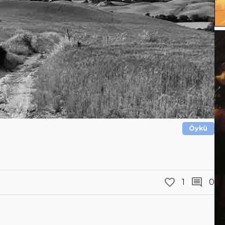
Öykü
1
0