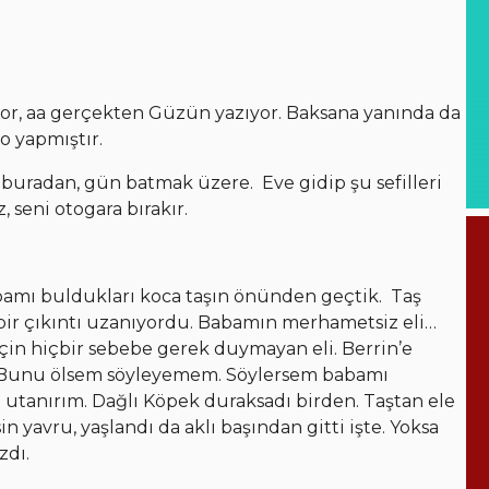
r, aa gerçekten Güzün yazıyor. Baksana yanında da
 yapmıştır.
buradan, gün batmak üzere. Eve gidip şu sefilleri
, seni otogara bırakır.
abamı buldukları koca taşın önünden geçtik. Taş
r çıkıntı uzanıyordu. Babamın merhametsiz eli…
in hiçbir sebebe gerek duymayan eli. Berrin’e
u. Bunu ölsem söyleyemem. Söylersem babamı
utanırım. Dağlı Köpek duraksadı birden. Taştan ele
sin yavru, yaşlandı da aklı başından gitti işte. Yoksa
zdı.