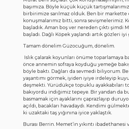
başımıza. Böyle küçük küçük tartışmalarım
birbirimize sarılmaz olduk. Ben bir markett
konuşmalarımız bitti, sonra sevişmelerimiz. K
başladık. Aman boş ver nereden çıktı şimdi 
başladı. Dağlı Köpek yaşlandı artık gözleri 
Tamam dönelim Güzocuğum, dönelim.
Islık çalarak koyunları önüme toparlamaya ba
önce annemin sofraya koyduğu yemeğe bakışıy
böyle baktı. Dağları da sevmedi biliyorum. Ber
yaşantımı görmek, iyiden iyiye irdeleyip k
deşmekti. Yürüdükçe topuklu ayakkabıları to
bakıyordu indiğimiz tepeye. Bir yandan da bur
basmamak için ayaklarını çaprazlayıp duruyo
açıldı, bacakları havadaydı. Kendimi gülmek
ki uzaktaki taş yığınına iyice yaklaştık.
Burası Berrin. Memet’in yıkıntı ibadethanesi var