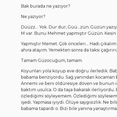
Bak burada ne yazıyor?
Ne yazıyor?
Düüzz… Yok. Dur dur, Güü…zün. Güzün yazıyo
M var. Bunu Mehmet yapmıştır Güzün. Kesin o
Yapmıştır Memet. Çok önceleri… Hadi çıkalım 
ahıra atayım. Yemekten sonra da taksi çağırırız
Tamam Güzocuğum, tamam.
Koyunları yola koyup eve doğru ilerledik. B
babama benziyordu. Sağ yanından kocaman bi
Annemi ve beni öldüresiye döven ve bunun iç
baktım usulca. O da taşa bakarak ilerliyord
özlediğimi söyleyemem. Özlediğimi söylesem 
işedi. Yapmasa iyiydi. Ölüye saygısızlık. Ne bil
babama tapardı o. Bizi bile yanına yanaştırma