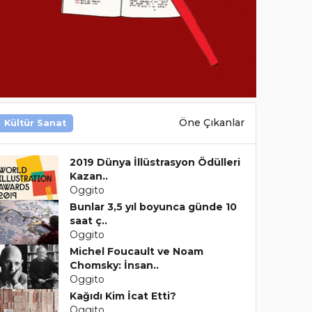
Öne Çıkanlar
Kültür Sanat
2019 Dünya İllüstrasyon Ödülleri
Kazan..
Oggito
Bunlar 3,5 yıl boyunca günde 10
saat ç..
Oggito
Michel Foucault ve Noam
Chomsky: İnsan..
Oggito
Kağıdı Kim İcat Etti?
Oggito