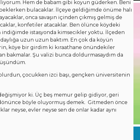
iliyorum. Hem de babam gibi koyun güderken. Beni
beklerken bulacaklar. İlçeye geldiğimde önüme halı
layacaklar, onca savaşın içinden çıkmış gelmiş de
aklar, konfetiler atacaklar. Ben ölünce köydeki
 indiğimde istasyonda kimsecikler yoktu. İlçeden
ğdaylığa uzun uzun baktım. En çok da köyün
n, köye bir girdim ki kıraathane önündekiler
ndan bakmalar. Şu valizi bunca doldurmasaydım da
düşündüm.
olurdun, çocukken izci başı, gençken üniversitenin
değişmiyor ki. Üç beş memur gelip gidiyor, geri
ere dönünce böyle oluyormuş demek. Gitmeden önce
r neyse, evler neyse sen de onlar kadar aynı