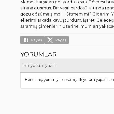
Memet karşıdan geliyordu o sıra. Gövdesi büyü
alnına düşmüş. Bir yeşil pardösü, altında ren
gözü gözüme şimdi… Gitmem mi? Giderim. Yan
ellerimi arkada kavuşturdum. İşaret. Geleceği
sararmış çimenlerin üzerine, mumları yakacağ
Paylaş
Paylaş
YORUMLAR
Bir yorum yazın
Henüz hiç yorum yapılmamış. İlk yorum yapan sen 