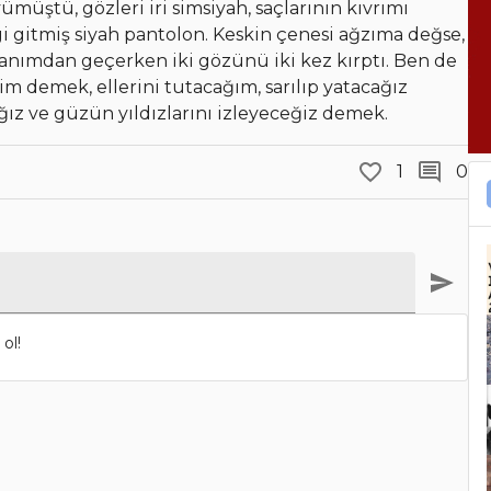
müştü, gözleri iri simsiyah, saçlarının kıvrımı
gi gitmiş siyah pantolon. Keskin çenesi ağzıma değse,
ımdan geçerken iki gözünü iki kez kırptı. Ben de
m demek, ellerini tutacağım, sarılıp yatacağız
ız ve güzün yıldızlarını izleyeceğiz demek.
1
0
ol!