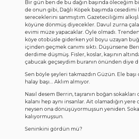
Bir gün ben de bu dağın başında öleceğim b
de onun gibi, Dağlı Köpek başımda cesedimi 
sereceklerini sanmıştım. Gazeteciliğimi alkış
köyüne dönmüş diyecekler. Davul zurna çalac
evimi müze yapacaklar. Öyle olmadı. Trenden
köye otobüsle giderken yol boyu uzayan bu
içinden geçmek canımı sıktı. Düşünsene Berri
derdime düşmüş. Fisler, koslar, kaşının altı
çabucak geçseydim buranın önünden diye 
Sen böyle şeyleri takmazdın Güzün. Ele başı 
halay başı… Aklım almıyor.
Nasıl desem Berrin, taşranın boğan sokakları 
kalanı hep aynı insanlar. Ait olamadığın y
neysen ona dönüşüyormuşsun yeniden. Sokakla
kalıyormuşsun.
Seninkini gördün mü?