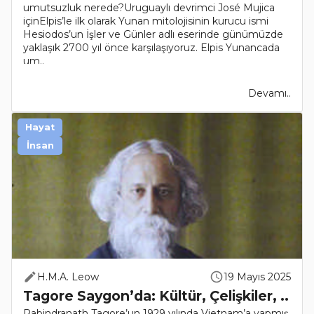
umutsuzluk nerede?Uruguaylı devrimci José Mujica
içinElpis’le ilk olarak Yunan mitolojisinin kurucu ismi
Hesiodos’un İşler ve Günler adlı eserinde günümüzde
yaklaşık 2700 yıl önce karşılaşıyoruz. Elpis Yunancada
um..
Devamı..
Hayat
İnsan
H.M.A. Leow
19 Mayıs 2025
Tagore Saygon’da: Kültür, Çelişkiler, ..
Rabindranath Tagore’un 1929 yılında Vietnam’a yapmış