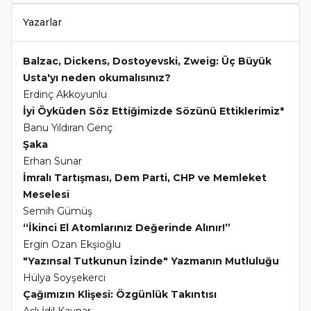
Yazarlar
Balzac, Dickens, Dostoyevski, Zweig: Üç Büyük
Usta'yı neden okumalısınız?
Erdinç Akkoyunlu
İyi Öyküden Söz Ettiğimizde Sözünü Ettiklerimiz*
Banu Yıldıran Genç
Şaka
Erhan Sunar
İmralı Tartışması, Dem Parti, CHP ve Memleket
Meselesi
Semih Gümüş
“İkinci El Atomlarınız Değerinde Alınır!”
Ergin Ozan Ekşioğlu
"Yazınsal Tutkunun İzinde" Yazmanın Mutluluğu
Hülya Soyşekerci
Çağımızın Klişesi: Özgünlük Takıntısı
Aslı İdil Kaynar