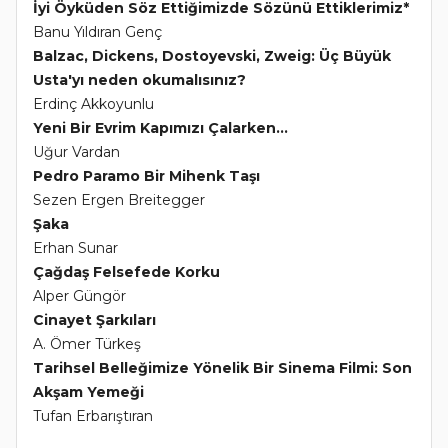
İyi Öyküden Söz Ettiğimizde Sözünü Ettiklerimiz*
Banu Yıldıran Genç
Balzac, Dickens, Dostoyevski, Zweig: Üç Büyük
Usta'yı neden okumalısınız?
Erdinç Akkoyunlu
Yeni Bir Evrim Kapımızı Çalarken...
Uğur Vardan
Pedro Paramo Bir Mihenk Taşı
Sezen Ergen Breitegger
Şaka
Erhan Sunar
Çağdaş Felsefede Korku
Alper Güngör
Cinayet Şarkıları
A. Ömer Türkeş
Tarihsel Belleğimize Yönelik Bir Sinema Filmi: Son
Akşam Yemeği
Tufan Erbarıştıran