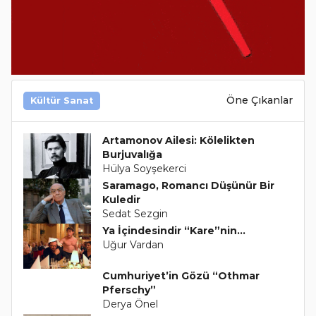
Öne Çıkanlar
Kültür Sanat
Artamonov Ailesi: Kölelikten
Burjuvalığa
Hülya Soyşekerci
Saramago, Romancı Düşünür Bir
Kuledir
Sedat Sezgin
Ya İçindesindir “Kare”nin...
Uğur Vardan
Cumhuriyet’in Gözü “Othmar
Pferschy”
Derya Önel