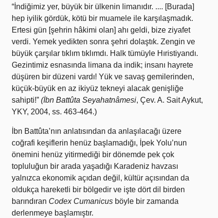
“İndiğimiz yer, büyük bir ülkenin limanıdır. .... [Burada]
hep iyilik gördük, kötü bir muamele ile karşılaşmadık.
Ertesi gün [şehrin hâkimi olan] ahı geldi, bize ziyafet
verdi. Yemek yedikten sonra şehri dolaştık. Zengin ve
büyük çarşılar tıklım tıklımdı. Halk tümüyle Hıristiyandı.
Gezintimiz esnasında limana da indik; insanı hayrete
düşüren bir düzeni vardı! Yük ve savaş gemilerinden,
küçük-büyük en az ikiyüz tekneyi alacak genişliğe
sahipti!”
(İbn Battûta Seyahatnâmesi
, Çev. A. Sait Aykut,
YKY, 2004, ss. 463-464.)
İbn Battûta’nın anlatısından da anlaşılacağı üzere
coğrafi keşiflerin henüz başlamadığı, İpek Yolu’nun
önemini henüz yitirmediği bir dönemde pek çok
topluluğun bir arada yaşadığı Karadeniz havzası
yalnızca ekonomik açıdan değil, kültür açısından da
oldukça hareketli bir bölgedir ve işte dört dil birden
barındıran
Codex Cumanicus
böyle bir zamanda
derlenmeye başlamıştır.