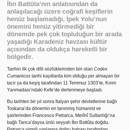
İbn Battûta’nın anlatısından da
anlaşılacağı üzere coğrafi keşiflerin
henüz başlamadığı, İpek Yolu’nun
önemini henüz yitirmediği bir
dönemde pek çok topluluğun bir arada
yaşadığı Karadeniz havzası kültür
açısından da oldukça hareketli bir
bölgedir.
Tarihin ilk çok dilli sözlüklerinden biri olan
Codex
Cumanicus
tarihi kayıtlarda kim olduğu yer almayan bir
tacir ya da keşiş tarafından 11 Temmuz 1303’te, Kırım
Yarımadası’ndaki Kefe’de derlenmeye başladı.
Bu tarihten bir yıl sonra İtalyan şehir devletlerine bağlı
Toskana’da dönemin en tanınmış hümanist ve
şairlerinden Francesco Petrarca, Merînî Sultanlığı’na
bağlı Tanca’daysa ünlü seyyah İbn Battûta doğdu.
Petrarca yirmili yaşlarına doğru babası tarafından