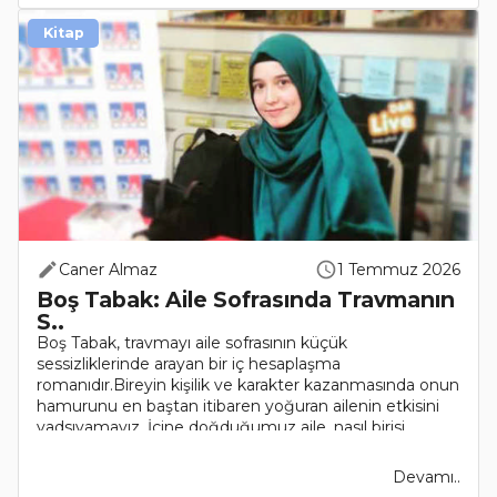
Kitap
Caner Almaz
1 Temmuz 2026
Boş Tabak: Aile Sofrasında Travmanın
S..
Boş Tabak, travmayı aile sofrasının küçük
sessizliklerinde arayan bir iç hesaplaşma
romanıdır.Bireyin kişilik ve karakter kazanmasında onun
hamurunu en baştan itibaren yoğuran ailenin etkisini
yadsıyamayız. İçine doğduğumuz aile, nasıl birisi
olacağımı..
Devamı..