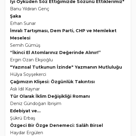
İyi Öyküden Söz Ettiğimizde Sözünü Ettiklerimiz*
Banu Yıldıran Genç
Şaka
Erhan Sunar
İmralı Tartışması, Dem Parti, CHP ve Memleket
Meselesi
Semih Gümüş
“İkinci El Atomlarınız Değerinde Alınır!”
Ergin Ozan Ekşioğlu
"Yazınsal Tutkunun İzinde" Yazmanın Mutluluğu
Hülya Soyşekerci
Çağımızın Klişesi: Özgünlük Takıntısı
Aslı İdil Kaynar
Tür Olarak İklim Değişikliği Romanı
Deniz Gündoğan İbrişim
Edebiyat ve...
Şükrü Erbaş
Özgeci Bir Özge Denemeci: Salâh Birsel
Haydar Ergülen