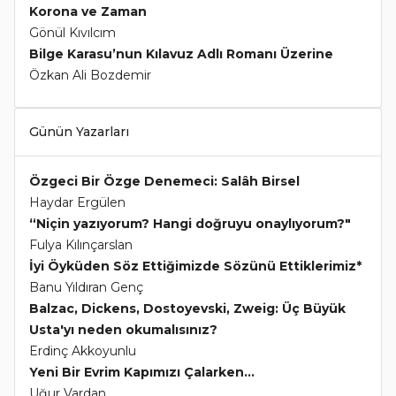
Korona ve Zaman
Gönül Kıvılcım
Bilge Karasu’nun Kılavuz Adlı Romanı Üzerine
Özkan Ali Bozdemir
Günün Yazarları
Özgeci Bir Özge Denemeci: Salâh Birsel
Haydar Ergülen
“Niçin yazıyorum? Hangi doğruyu onaylıyorum?"
Fulya Kılınçarslan
İyi Öyküden Söz Ettiğimizde Sözünü Ettiklerimiz*
Banu Yıldıran Genç
Balzac, Dickens, Dostoyevski, Zweig: Üç Büyük
Usta'yı neden okumalısınız?
Erdinç Akkoyunlu
Yeni Bir Evrim Kapımızı Çalarken...
Uğur Vardan