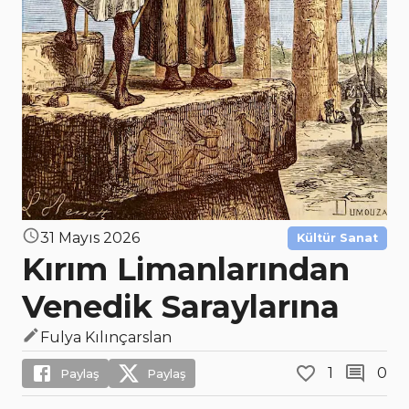
31 Mayıs 2026
Kültür Sanat
Kırım Limanlarından
Venedik Saraylarına
Fulya Kılınçarslan
1
0
Paylaş
Paylaş