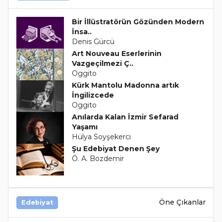
Bir İllüstratörün Gözünden Modern
İnsa..
Denis Gürcü
Art Nouveau Eserlerinin
Vazgeçilmezi Ç..
Oggito
Kürk Mantolu Madonna artık
İngilizcede
Oggito
Anılarda Kalan İzmir Sefarad
Yaşamı
Hülya Soyşekerci
Şu Edebiyat Denen Şey
Ö. A. Bozdemir
Öne Çıkanlar
Edebiyat