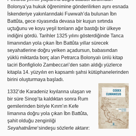
Bolonya’ya hukuk öğrenimine gönderilirken aynı esnada
İskenderiye yakınlarındaki Fuwwah’da bulunan İbn
Battûta, gece rüyasında devasa bir kuşun sırtında
uçtuğunu ve koyu yeşil tonların ağır bastığı bir ülkeye
indiğini gördü. Tarihler 1325 yılını gösterdiğinde Tanca
limanından yola çıkan İbn Battûta yıllar sürecek
seyahatlerine doğru yelken açadursun, babasından
yüklü miktarda borç alan Petrarca Bolonyalı ünlü kitap
taciri Bonfigliolo Zambeccari’den satın aldığı yüzlerce
kitapla 14. yüzyılın en kapsamlı şahsi kütüphanelerinden
birini oluşturmaya başladı.
1332’de Karadeniz kıyılarına ulaşan ve
bir süre Sinop’ta kaldıktan sonra Rum
gemilerinden biriyle Kırım’ın Kefe
limanına doğru yola çıkan İbn Battûta,
şahit olduğu zenginliği
Seyahatnâme
’sindeşu sözlerle aktarır: