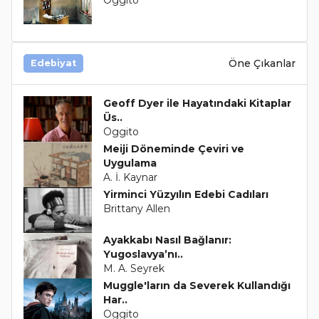
Oggito
Öne Çıkanlar
Edebiyat
Geoff Dyer ile Hayatındaki Kitaplar
Üs..
Oggito
Meiji Döneminde Çeviri ve
Uygulama
A. İ. Kaynar
Yirminci Yüzyılın Edebi Cadıları
Brittany Allen
Ayakkabı Nasıl Bağlanır:
Yugoslavya’nı..
M. A. Seyrek
Muggle'ların da Severek Kullandığı
Har..
Oggito