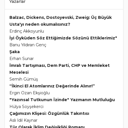
Yazarlar
Balzac, Dickens, Dostoyevski, Zweig: Üç Büyük
Usta'yı neden okumalısınız?
Erdinç Akkoyunlu
İyi Öyküden Söz Ettiğimizde Sözünü Ettiklerimiz*
Banu Yıldıran Genç
Şaka
Erhan Sunar
İmralı Tartışması, Dem Parti, CHP ve Memleket
Meselesi
Semih Gümüş
“İkinci El Atomlarınız Değerinde Alınır!”
Ergin Ozan Ekşioğlu
"Yazınsal Tutkunun İzinde" Yazmanın Mutluluğu
Hülya Soyşekerci
Çağımızın Klişesi: Özgünlük Takıntısı
Aslı İdil Kaynar
Tür Olarak İklim Değişikliği Romanı